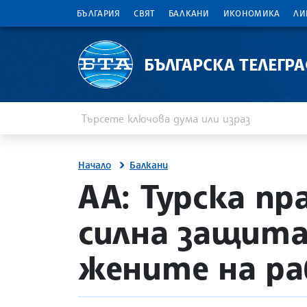
БЪЛГАРИЯ
СВЯТ
БАЛКАНИ
ИКОНОМИКА
ЛИ
БЪЛГАРСКА ТЕЛЕГР
Въведете ключова дума или израз
Търсене
Начало
Балкани
site.bta
АА: Турска п
силна защита
жените на р