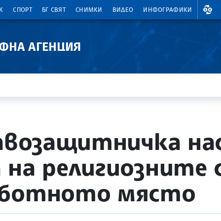
ВАЛ
К
СПОРТ
БГ СВЯТ
СНИМКИ
ВИДЕО
ИНФОГРАФИКИ
АФНА АГЕНЦИЯ
равозащитничка на
 на религиозните 
аботното място