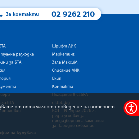
02 9262 210
За контакти
А
БТА
Шрифт ЛИК
туална разходка
Маркетинг
ини за БТА
Зала МаксиМ
rk
сия
Списание ЛИК
тория
Екип
кументи
Контакти
риери
Плащания в СЕБРА
ола БТА
old.bta.bg
олзвате от оптималното поведение на интернет
орпиловци
ВОТ - 19 април 2026 г .
Меню
ред и условия за
за
предизборната кампания
за Народно събрание
достъ
офил на купувача