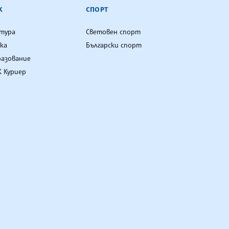
К
СПОРТ
лтура
Световен спорт
ка
Български спорт
разование
 Куриер