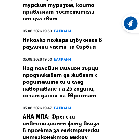
турския туризъм, които
привличат постетители
от цял свят
ХРОНО
05.08.2026 19:53
БАЛКАНИ
Няколко пожара избухнаха в
различни части на Сърбия
05.08.2026 19:50
БАЛКАНИ
Над половин милион гърци
продължават да живеят с
родителите си и след
навършване на 25 години,
сочат данни на Евростат
05.08.2026 19:47
БАЛКАНИ
АНА-МПА: Френски
инвестиционен фонд влиза
в проекта за електрически
интерконектор между