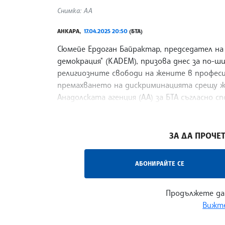
Снимка: АА
АНКАРА,
17.04.2025 20:50
(БТА)
Сюмейе Ердоган Байрактар, председател н
демокрация" (KADEM), призова днес за по-
религиозните свободи на жените в професи
премахването на дискриминацията срещу же
Анадолската агенция (АА) за БТА съгласно 
двете агенции.
/ЕЩ/
ЗА ДА ПРОЧЕТ
АБОНИРАЙТЕ СЕ
Продължете да
Вижте