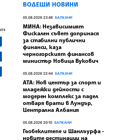
ВОДЕЩИ НОВИНИ
05.08.2026 23:46
БАЛКАНИ
МИНА: Независимият
ЕТЕ
Фискален съвет допринася
за стабилни публични
финанси, каза
черногорският финансов
министър Новица Вукович
05.08.2026 22:44
БАЛКАНИ
АТА: Нов център за спорт и
младежки дейности с
модерен комплекс за падел
отваря врати в Лундър,
Централна Албания
05.08.2026 20:10
БАЛКАНИ
Гьобеклитепе и Шанлъурфа -
новите дестинации на