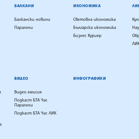
ЕНЦИЯ
БАЛКАНИ
ИКОНОМИКА
ЛИ
Балкански новини
Световна икономика
Ку
Паралели
Българска икономика
Нау
Бизнес Куриер
Об
ЛИК
ВИДЕО
ИНФОГРАФИКИ
я
Видео емисия
Подкаст БТА Час
Паралели
Подкаст БТА Час ЛИК
а