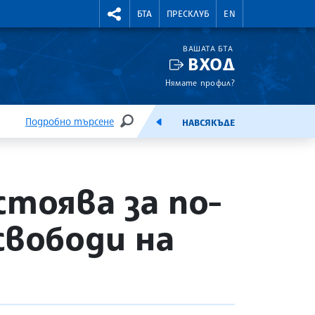
УТНИ КУРСОВЕ
RIGHTMENU.SOCIAL
БТА
ПРЕСКЛУБ
EN
ВАШАТА БТА
ВХОД
Нямате профил?
Подробно търсене
НАВСЯКЪДЕ
ТЪРСЕНЕ
ЕМИСИЯ
стоява за по-
свободи на