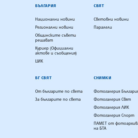
БЪЛГАРСКА ТЕЛЕГРАФНА АГ
БЪЛГАРИЯ
СВЯТ
Национални новини
Световни новини
Регионални новини
Паралели
Общинските съвети
решават
Куриер (Официални
актове и съобщения)
ЦИК
БГ СВЯТ
СНИМКИ
От българите по света
Фотогалерия Българи
За българите по света
Фотогалерия Свят
Фотогалерия ЛИК
Фотогалерия Спорт
ПАМЕТ от фотоархив
на БТА