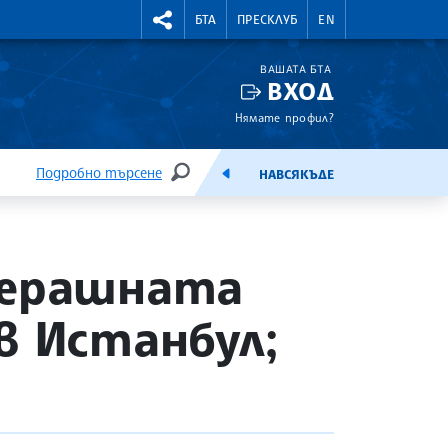
УТНИ КУРСОВЕ
RIGHTMENU.SOCIAL
БТА
ПРЕСКЛУБ
EN
ВАШАТА БТА
ВХОД
Нямате профил?
Подробно търсене
НАВСЯКЪДЕ
ТЪРСЕНЕ
ЕМИСИЯ
черашната
в Истанбул;