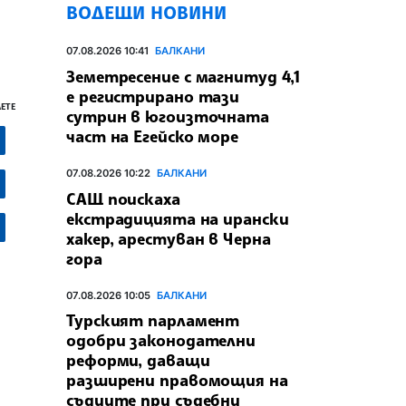
ВОДЕЩИ НОВИНИ
07.08.2026 10:41
БАЛКАНИ
Земетресение с магнитуд 4,1
е регистрирано тази
ЕТЕ
сутрин в югоизточната
част на Егейско море
07.08.2026 10:22
БАЛКАНИ
САЩ поискаха
екстрадицията на ирански
хакер, арестуван в Черна
гора
07.08.2026 10:05
БАЛКАНИ
Турският парламент
одобри законодателни
реформи, даващи
разширени правомощия на
съдиите при съдебни