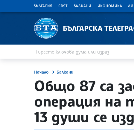
БЪЛГАРИЯ
СВЯТ
БАЛКАНИ
ИКОНОМИКА
ЛИ
БЪЛГАРСКА ТЕЛЕГР
Въведете ключова дума или израз
Търсене
Начало
Балкани
site.bta
Общо 87 са з
операция на 
13 души се и