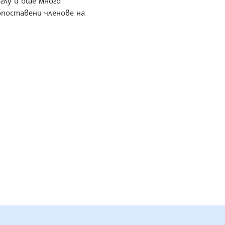
глу и още много
опоставени членове на