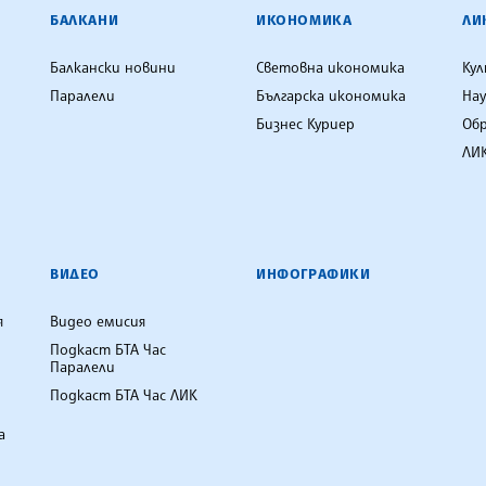
ЕНЦИЯ
БАЛКАНИ
ИКОНОМИКА
ЛИ
Балкански новини
Световна икономика
Ку
Паралели
Българска икономика
Нау
Бизнес Куриер
Об
ЛИК
ВИДЕО
ИНФОГРАФИКИ
я
Видео емисия
Подкаст БТА Час
Паралели
Подкаст БТА Час ЛИК
а