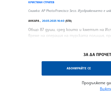
КРИСТИАН СТРАТЕВ
Снимка: AP Photo/Francisco Seco. Изображението е и
АНКАРА ,
20.03.2025 16:40
(БТА)
Общо 87 души, сред които и кметът на Ист
време на операция на турската полиция, п
съобщава Анадолската агенция.
/ВН/
ЗА ДА ПРОЧЕТ
АБОНИРАЙТЕ СЕ
Продължете да
Вижте