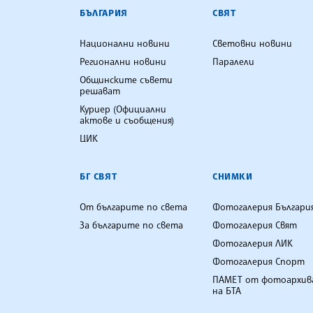
БЪЛГАРСКА ТЕЛЕГРАФНА АГ
БЪЛГАРИЯ
СВЯТ
Национални новини
Световни новини
Регионални новини
Паралели
Общинските съвети
решават
Куриер (Официални
актове и съобщения)
ЦИК
БГ СВЯТ
СНИМКИ
От българите по света
Фотогалерия Българи
За българите по света
Фотогалерия Свят
Фотогалерия ЛИК
Фотогалерия Спорт
ПАМЕТ от фотоархив
на БТА