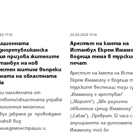
25 17:13
20.03.2025 11:14
иционната
Арестът на кмета на
днорепубликанска
Истанбул Екрем Имамо
ия призова жителите
водеща тема в турски
станбул на нов
печат
естен митинг въпреки
Арестът на кмета на Иста
аната на областната
Екрем Имамоглу е водеща т
ва
турските вестници тази с
ки наложената от
„Имамоглу е арестуван“
ството/областната управа/
(„Хюриет“), „Две различни
милионния мегаполис
обвинения срещу Имамоглу“
бул забрана за провеждане
(„Сабах“), „Преврат. 12 часа 
какъв вид
анулирането на дипломата
ания,демонстрации и
Имамоглу той бе