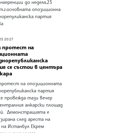
нхеренции до неделя,23
т.г.основната опозиционна
норепуликанска партия
ва
25 20:27
м протест на
иционната
днорепубликанска
ия се състои в центъра
нкара
 протест на опозиционната
норепубликанска партия
се провежда тази вечер
централния анкарски площад
ай. Демонстрацията е
зирана след ареста на
 на Истанбул Екрем