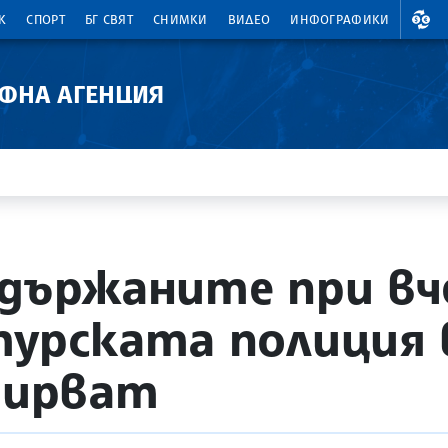
ВАЛ
К
СПОРТ
БГ СВЯТ
СНИМКИ
ВИДЕО
ИНФОГРАФИКИ
АФНА АГЕНЦИЯ
адържаните при в
турската полиция 
здирват