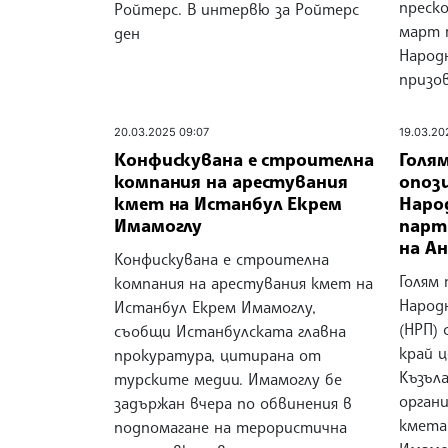
преско
Ройтерс. В интервю за Ройтерс
март 
ден
Народ
призо
20.03.2025 09:07
19.03.20
Конфискувана е строителна
Голя
компания на арестувания
опоз
кмет на Истанбул Екрем
Наро
Имамоглу
парт
на А
Конфискувана е строителна
Голям
компания на арестувания кмет на
Народ
Истанбул Екрем Имамоглу,
(НРП) 
съобщи Истанбулската главна
край 
прокуратура, цитирана от
Къзъл
турските медии. Имамоглу бе
органи
задържан вчера по обвинения в
кмета
подпомагане на терористична