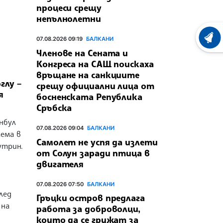
процеси срещу
непълнолетни
07.08.2026 09:19
БАЛКАНИ
ХРОНО
Членове на Сената и
Конгреса на САЩ поискаха
връщане на санкциите
глу –
срещу официални лица от
я
босненската Република
Сръбска
нбул
07.08.2026 09:04
БАЛКАНИ
ема в
Самолет не успя да излети
утрин.
от Солун заради птица в
двигателя
07.08.2026 07:50
БАЛКАНИ
след
Гръцки остров предлага
 на
работа за доброволци,
които да се грижат за