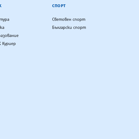
К
СПОРТ
лтура
Световен спорт
ка
Български спорт
разование
 Куриер