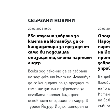
СВЪРЗАНИ НОВИНИ
20.03.2025 19:00
20.03.20
Евентуална забрана за
Опоз
кмета на Истанбул да се
Наро
кандидатира за президент
парт
само би подсилила
на И
опозицията, смята партиен
прот
лидер
забр
упра
Всеки ход законно да се забрани
Въпре
на задържания кмет на Истанбул
валий
да се кандидатира за президент
на 16 
само ще засили подкрепата за
Истан
неговата партия, каза днес
на вся
основният опозиционен лидер в
събир
Турция Йозгур Йозел, цитиран от