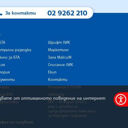
02 9262 210
За контакти
А
БТА
Шрифт ЛИК
туална разходка
Маркетинг
ини за БТА
Зала МаксиМ
rk
сия
Списание ЛИК
тория
Екип
кументи
Контакти
риери
Плащания в СЕБРА
ола БТА
old.bta.bg
олзвате от оптималното поведение на интернет
орпиловци
ВОТ - 19 април 2026 г .
Меню
ред и условия за
за
предизборната кампания
за Народно събрание
достъ
офил на купувача