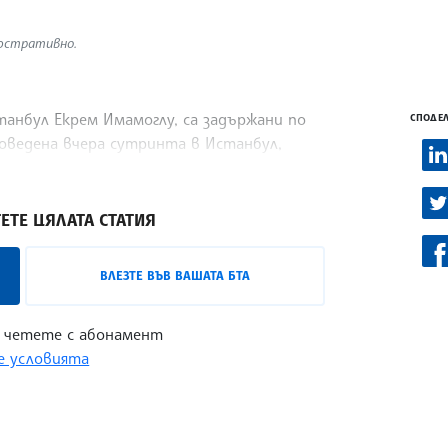
люстративно.
анбул Екрем Имамоглу, са задържани по
СПОДЕЛ
роведена вчера сутринта в Истанбул,
ЕТЕ ЦЯЛАТА СТАТИЯ
ВЛЕЗТЕ ВЪВ ВАШАТА БТА
 четете с абонамент
 условията