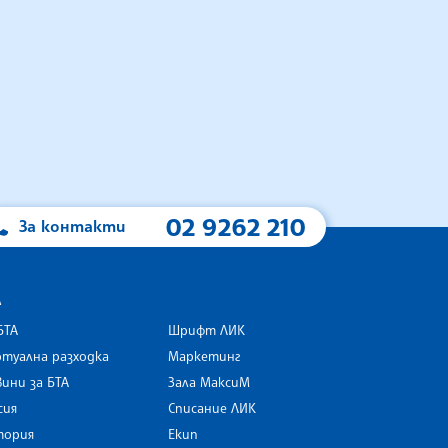
02 9262 210
За контакти
А
БТА
Шрифт ЛИК
туална разходка
Маркетинг
ини за БТА
Зала МаксиМ
rk
сия
Списание ЛИК
тория
Екип