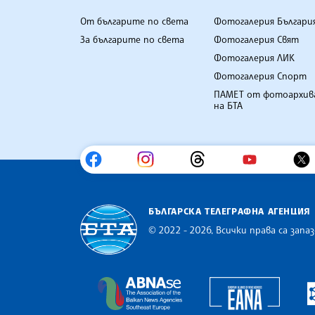
От българите по света
Фотогалерия Българи
За българите по света
Фотогалерия Свят
Фотогалерия ЛИК
Фотогалерия Спорт
ПАМЕТ от фотоархив
на БТА
БЪЛГАРСКА ТЕЛЕГРАФНА АГЕНЦИЯ
© 2022 - 2026, Всички права са запаз
Българска телеграфна агенция
Europe
The Assocoation of the Balkan