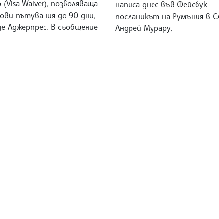
 (Visa Waiver), позволяваща
написа днес във Фейсбук
ови пътувания до 90 дни,
посланикът на Румъния в 
де Аджерпрес. В съобщение
Андрей Мурару,