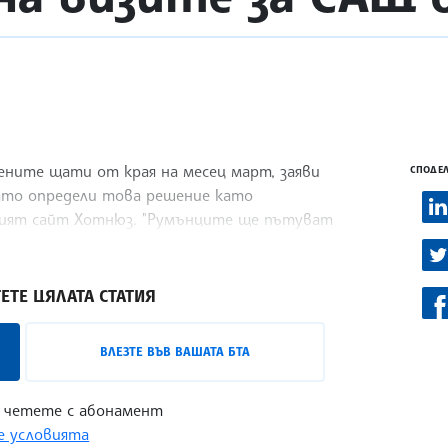
ените щати от края на месец март, заяви
СПОДЕЛ
като определи това решение като
кият сайт Хотнюз. "Румънците ще пътуват
ЕТЕ ЦЯЛАТА СТАТИЯ
ВЛЕЗТЕ ВЪВ ВАШАТА БТА
 четете с абонамент
 условията