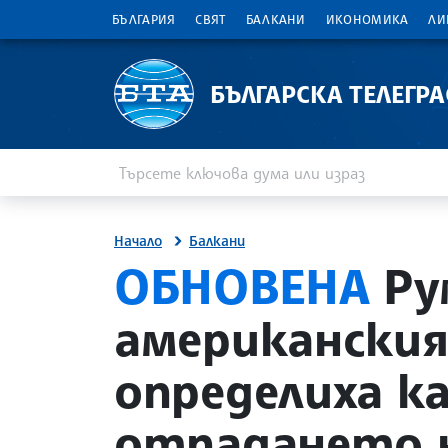
БЪЛГАРИЯ
СВЯТ
БАЛКАНИ
ИКОНОМИКА
ЛИ
БЪЛГАРСКА ТЕЛЕГР
Въведете ключова дума или израз
Търсене
Начало
Балкани
site.bta
ОБНОВЕНА
Ру
американския
определиха к
отпадането н