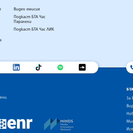
я
Видео емисия
Подкаст БТА Час
Паралели
Подкаст БТА Час ЛИК
а
БТ
ени.
За 
Вир
Нов
an Alliance of News Agencies
MINDS Media Innovation Netwo
 News Agencies Southeast Europe
Ми
European Newsroom
Ис