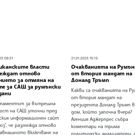
25 09:21
21.01.2025 15:13
иканските власти
Очакванията на Румън
леждат отново
от втория мандат на
нието за отмяна на
Доналд Тръмп
те за САЩ за румънски
Какви са очакванията на Р
дани
от втория мандат на
таментът за вътрешна
президента Доналд Тръмп в
ност на САЩ уточни пред
дом, който започна вчера?
ския информационен сайт
Агенция Аджерпрес събра
з“, че разглежда отново
коментари на трима
авнашното включване на
политически анализатори, 