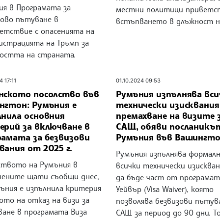
ия в Програмата за
местни политици приветс
зово пътуване в
встъпването в длъжност на
етствие с опасенията на
истрацията на Тръмп за
ността на страната.
4 17:11
01.10.2024 09:53
нското посолство във
Румъния изпълнява вси
нгтон: Румъния е
технически изисквания
лнила основния
премахване на визите 
ерий за включване в
САЩ, обяви посланикъ
рамата за безвизови
Румъния във Вашингт
ания от 2025 г.
Румъния изпълнява формал
ството на Румъния в
всички технически изисквани
нените щати съобщи днес,
да бъде част от програмат
мъния е изпълнила критерия
Уейвър (Visa Waiver), която
ото на отказ на визи за
позволява безвизови пътув
ване в програмата Виза
САЩ за период до 90 дни. Т