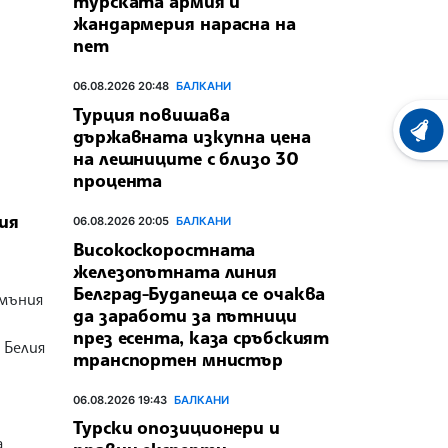
турската армия и
жандармерия нарасна на
пет
06.08.2026 20:48
БАЛКАНИ
Турция повишава
държавната изкупна цена
ХРОНО
на лешниците с близо 30
процента
ия
06.08.2026 20:05
БАЛКАНИ
Високоскоростната
железопътната линия
Белград-Будапеща се очаква
умъния
да заработи за пътници
през есента, каза сръбският
 Белия
транспортен мнистър
06.08.2026 19:43
БАЛКАНИ
Турски опозиционери и
а