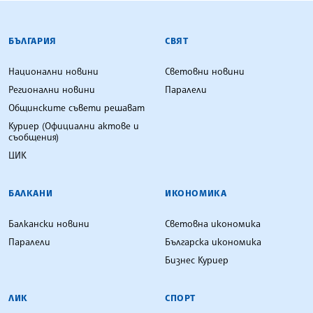
БЪЛГАРСКА ТЕЛЕГРАФНА АГЕНЦИЯ
БЪЛГАРИЯ
СВЯТ
Национални новини
Световни новини
Регионални новини
Паралели
Общинските съвети решават
Куриер (Официални актове и
съобщения)
ЦИК
БАЛКАНИ
ИКОНОМИКА
Балкански новини
Световна икономика
Паралели
Българска икономика
Бизнес Куриер
ЛИК
СПОРТ