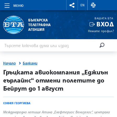
RIGHTMENU.SOCIAL
ВАЛУТНИ КУР
EN
МЕНЮ
ВАШАТА БТА
БЪЛГАРСКА
ВХОД
ТЕЛЕГРАФНА
АГЕНЦИЯ
Нямате профил?
Въведете ключова дума или израз
Търсене
ТЪРСЕН
Начало
Балкани
site.bta
Гръцката авиокомпания „Еджиън
еърлайнс“ отмени полетите до
Бейрут до 1 август
СОФИЯ ГЕОРГИЕВА
Международно летище Атина „Елефтериос Венизелос“, централа