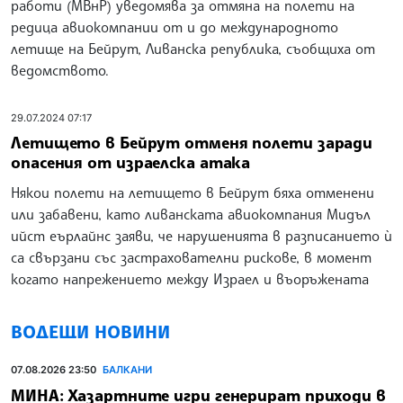
работи (МВнР) уведомява за отмяна на полети на
редица авиокомпании от и до международното
летище на Бейрут, Ливанска република, съобщиха от
ведомството.
29.07.2024 07:17
Летището в Бейрут отменя полети заради
опасения от израелска атака
Някои полети на летището в Бейрут бяха отменени
или забавени, като ливанската авиокомпания Мидъл
ийст еърлайнс заяви, че нарушенията в разписанието ѝ
са свързани със застрахователни рискове, в момент
когато напрежението между Израел и въоръжената
ВОДЕЩИ НОВИНИ
07.08.2026 23:50
БАЛКАНИ
МИНА: Хазартните игри генерират приходи в