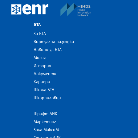
MINDS Media Innovatio
European Newsroom
БТА
За БТА
Виртуална разходка
Новини за БТА
Мисия
История
Документи
Кариери
Школа БТА
Шкорпиловци
Шрифт ЛИК
Маркетинг
Зала МаксиМ
Списание ЛИК