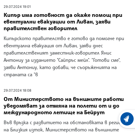
29.07.2024 19:01
Кипър има готовност да окаже помощ при
евентуални евакуации от Ливан, заяви
правителствен говорител
Кипърското правителство е готово да помогне при
евентуална евакуация от Ливан, заяви днес
правителственият заместник-говорител Янис
Антониу за изданието "Сайпръс мейл". "Готови сме",
заяви Антониу, като добави, че съоръженията на
страната са "в
29.07.2024 18:08
От Министерството на външните работи
уведомяват за отмяна на полети от и до
международното летище на Бейрут
ХРОНО
Във връзка с развитието на обстановката в региона
на Близкия изток, Министерството на външните