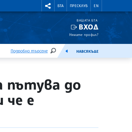
УТНИ КУРСОВЕ
RIGHTMENU.SOCIAL
БТА
ПРЕСКЛУБ
EN
ВАШАТА БТА
ВХОД
Нямате профил?
Подробно търсене
НАВСЯКЪДЕ
ТЪРСЕНЕ
ЕМИСИЯ
а пътува до
 че е