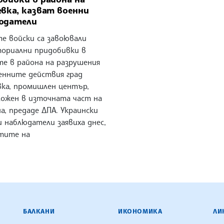
евка, казват военни
юдатели
те войски са завоювали
ориални придобивки в
те в района на разрушения
енните действия град
вка, промишлен център,
ложен в източната част на
а, предаде ДПА. Украински
 наблюдатели заявиха днес,
стите на
ЕНЦИЯ
БАЛКАНИ
ИКОНОМИКА
ЛИ