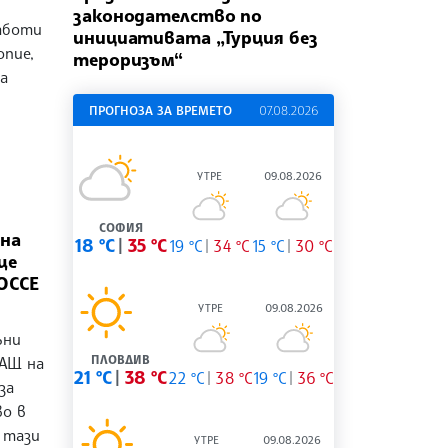
законодателство по
аботи
инициативата „Турция без
опие,
тероризъм“
а
ПРОГНОЗА ЗА ВРЕМЕТО
07.08.2026
УТРЕ
09.08.2026
СОФИЯ
на
18 °C
35 °C
19 °C
34 °C
15 °C
30 °C
ще
ОССЕ
УТРЕ
09.08.2026
ъни
ПЛОВДИВ
САЩ на
21 °C
38 °C
22 °C
38 °C
19 °C
36 °C
за
во в
з тази
УТРЕ
09.08.2026