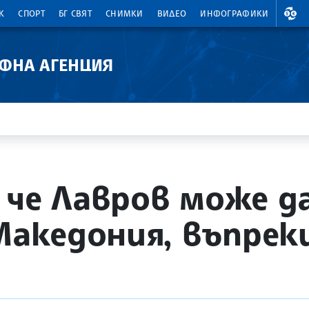
ВАЛ
К
СПОРТ
БГ СВЯТ
СНИМКИ
ВИДЕО
ИНФОГРАФИКИ
АФНА АГЕНЦИЯ
 че Лавров може д
Македония, въпреки