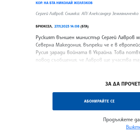
КОР. НА БТА НИКОЛАЙ ЖЕЛЯЗКОВ
Сергей Лавров. Снимка: АП/ Александер Земляниченко
БРЮКСЕЛ,
27.11.2023 14:08
(БТА)
Руският външен министър Сергей Лавров м
Северна Македония, въпреки че е в европей
Русия заради войната в Украйна. Това пот
повод съобщения, че Лавров ще участва та
сигурност и сътрудничество в Европа (ОССЕ
/РА/
ЗА ДА ПРОЧЕТ
АБОНИРАЙТЕ СЕ
Продължете да
Вижте