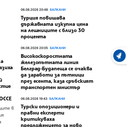
06.08.2026 20:48
БАЛКАНИ
Турция повишава
държавната изкупна цена
на лешниците с близо 30
процента
06.08.2026 20:05
БАЛКАНИ
Високоскоростната
ХРОНО
ка
железопътната линия
азиха
Белград-Будапеща се очаква
да заработи за пътници
й
през есента, каза сръбският
стие
транспортен мнистър
 ОССЕ
06.08.2026 19:43
БАЛКАНИ
Турски опозиционери и
ците в
правни експерти
ия
критикуваха
а
предложението за ново