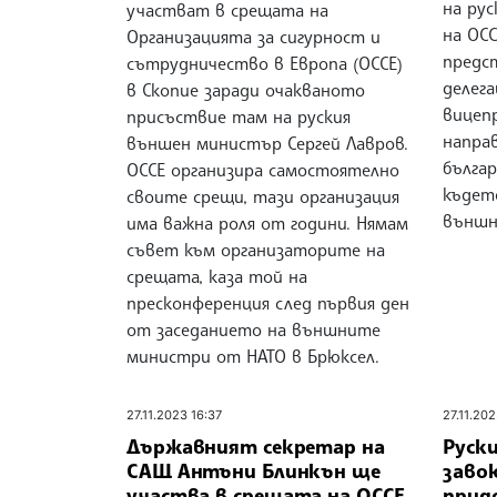
на рус
участват в срещата на
на ОСС
Организацията за сигурност и
предс
сътрудничество в Европа (ОССЕ)
делега
в Скопие заради очакваното
вицеп
присъствие там на руския
напра
външен министър Сергей Лавров.
българ
ОССЕ организира самостоятелно
къдет
своите срещи, тази организация
външн
има важна роля от години. Нямам
съвет към организаторите на
срещата, каза той на
пресконференция след първия ден
от заседанието на външните
министри от НАТО в Брюксел.
27.11.2023 16:37
27.11.202
Държавният секретар на
Руски
САЩ Антъни Блинкън ще
заво
участва в срещата на ОССЕ
прид