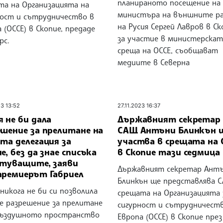
планираното посещение на
та на Организацията на
министъра на външните р
ност и сътрудничество в
на Русия Сергей Лавров в Ск
 (ОССЕ) в Скопие, предаде
за участие в министерскат
рс.
среща на ОССЕ, съобщават
медиите в Северна
23 13:52
27.11.2023 16:37
 не би дала
Държавният секретар 
ешение за прелитане на
САЩ Антъни Блинкън 
та делегация за
участва в срещата на 
е, без да знае списъка
в Скопие тази седмица
ътуващите, заяви
Държавният секретар Ант
премиерът Габриел
Блинкън ще представлява 
никога не би си позволила
срещата на Организацията 
де разрешение за прелитане
сигурност и сътрудничест
въздушното пространство
Европа (ОССЕ) в Скопие пре