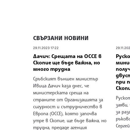
СВЪРЗАНИ НОВИНИ
29.11.2023 17:22
29.11.202
Дачич: Срещата на ОССЕ в
Руск
Скопие ще бъде важна, но
минис
много трудна
получ
двус
Сръбският външен министър
при 
Ивица Дачич каза днес, че
Скопи
министерската среща на
Руско
страните от Организацията за
заяви,
сигурност и сътрудничество в
за раз
Европа (ОССЕ), която започва
ръков
утре в Скопие, ще бъде важна, но
Сергей
трудна, предаде агенция