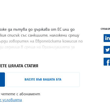
оже да пътува до държава от ЕС или до
СПОДЕЛ
ския списък със санкциите, наложени срещу
върди говорител на Европейската комисия по
зи седмица в среща на Организацията за
) в Скопие.
ЕТЕ ЦЯЛАТА СТАТИЯ
ВЛЕЗТЕ ВЪВ ВАШАТА БТА
 четете с абонамент
 условията