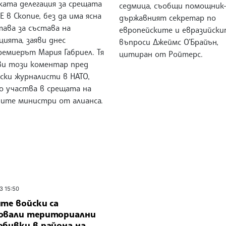
ката делегация за срещата
седмица, съобщи помощник
Е в Скопие, без да има ясна
държавният секретар по
тава за състава на
европейските и евразийск
цията, заяви днес
въпроси Джеймс О’Брайън,
ремиерът Мария Габриел. Тя
цитиран от Ройтерс.
ви този коментар пред
ски журналисти в НАТО,
о участва в срещата на
ите министри от алианса.
3 15:50
те войски са
ювали териториални
обивки в района на