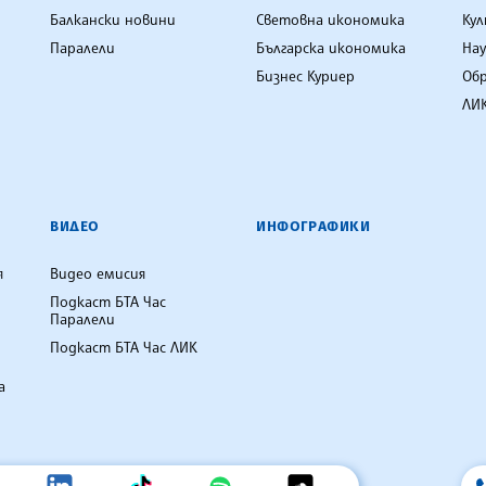
Балкански новини
Световна икономика
Ку
Паралели
Българска икономика
Нау
Бизнес Куриер
Об
ЛИК
ВИДЕО
ИНФОГРАФИКИ
я
Видео емисия
Подкаст БТА Час
Паралели
Подкаст БТА Час ЛИК
а