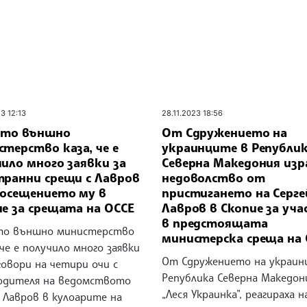
3 12:13
28.11.2023 18:56
ото външно
От Сдружението на
терство каза, че е
украинците в Републи
ило много заявки за
Северна Македония изр
транни срещи с Лавров
недоволство от
посещението му в
пристигането на Серге
е за срещата на ОССЕ
Лавров в Скопие за уча
в предстоящата
то външно министерство
министерска среща на
 че е получило много заявки
От Сдружението на украин
говори на четири очи с
Република Северна Македон
одителя на ведомството
„Леся Украинка”, реагираха н
 Лавров в кулоарите на