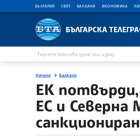
БЪЛГАРИЯ
СВЯТ
БАЛКАНИ
ИКОНОМИКА
ЛИ
БЪЛГАРСКА ТЕЛЕГР
Въведете ключова дума или израз
Търсене
Начало
Балкани
site.bta
ЕК потвърди,
ЕС и Северна 
санкциониран