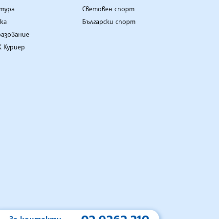
лтура
Световен спорт
ка
Български спорт
разование
 Куриер