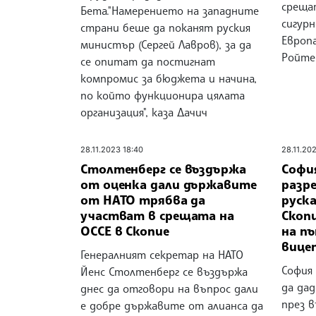
среща
Бета."Намерението на западните
сигур
страни беше да поканят руския
Европа
министър (Сергей Лавров), за да
Ройте
се опитат да постигнат
компромис за бюджета и начина,
по който функционира цялата
организация", каза Дачич
28.11.2023 18:40
28.11.20
Столтенберг се въздържа
София
от оценка дали държавите
разр
от НАТО трябва да
руска
участват в срещата на
Скопи
ОССЕ в Скопие
на п
вице
Генералният секретар на НАТО
София 
Йенс Столтенберг се въздържа
да да
днес да отговори на въпрос дали
през 
е добре държавите от алианса да