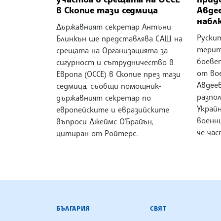
в Скопие тази седмица
Авде
набл
Държавният секретар Антъни
Руски
Блинкън ще представлява САЩ на
терит
срещата на Организацията за
боеве
сигурност и сътрудничество в
от во
Европа (ОССЕ) в Скопие през тази
Авдее
седмица, съобщи помощник-
разпо
държавният секретар по
Украйн
европейските и евразийските
военни
въпроси Джеймс О’Брайън,
че ча
цитиран от Ройтерс.
БЪЛГАРСКА ТЕЛЕГРАФНА АГ
БЪЛГАРИЯ
СВЯТ