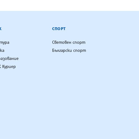
К
СПОРТ
лтура
Световен спорт
ка
Български спорт
разование
 Куриер