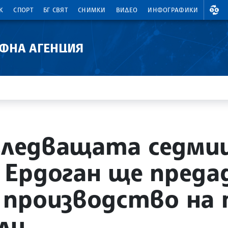
ВАЛ
К
СПОРТ
БГ СВЯТ
СНИМКИ
ВИДЕО
ИНФОГРАФИКИ
АФНА АГЕНЦИЯ
 Следващата седми
Ердоган ще преда
 производство на
ли