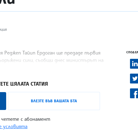
рция
я Реджеп Тайип Ердоган ще предаде първия
СПОДЕЛ
ъоръжени сили, съобщи днес министърът на
н от телевизия СиЕнЕн-Тюрк. Акар изтъкна, че
ЕТЕ ЦЯЛАТА СТАТИЯ
ВЛЕЗТЕ ВЪВ ВАШАТА БТА
 четете с абонамент
 условията