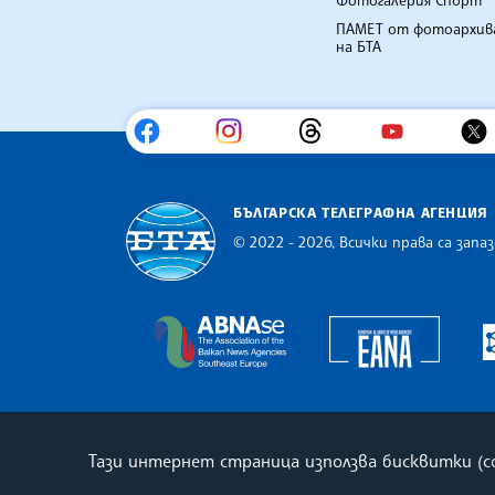
Фотогалерия Спорт
ПАМЕТ от фотоархив
на БТА
БЪЛГАРСКА ТЕЛЕГРАФНА АГЕНЦИЯ
© 2022 - 2026, Всички права са запаз
Българска телеграфна агенция
Europe
The Assocoation of the Balkan
Тази интернет страница използва бисквитки (