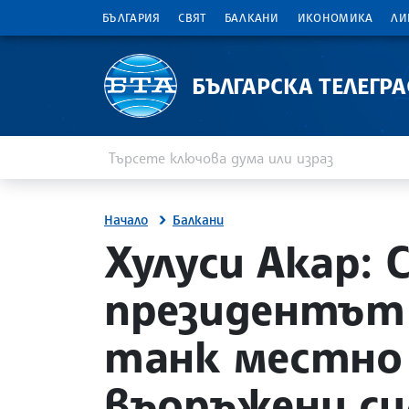
БЪЛГАРИЯ
СВЯТ
БАЛКАНИ
ИКОНОМИКА
ЛИ
БЪЛГАРСКА ТЕЛЕГР
Въведете ключова дума или израз
Търсене
Начало
Балкани
site.bta
Хулуси Акар:
президентът 
танк местно
въоръжени си