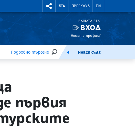
УТНИ КУРСОВЕ
RIGHTMENU.SOCIAL
БТА
ПРЕСКЛУБ
EN
ВАШАТА БТА
ВХОД
Нямате профил?
Подробно търсене
НАВСЯКЪДЕ
ТЪРСЕНЕ
ЕМИСИЯ
ца
де първия
 турските