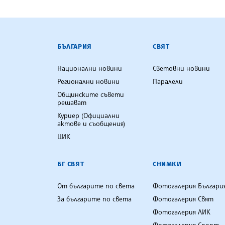
БЪЛГАРСКА ТЕЛЕГРАФНА АГ
БЪЛГАРИЯ
СВЯТ
Национални новини
Световни новини
Регионални новини
Паралели
Общинските съвети
решават
Куриер (Официални
актове и съобщения)
ЦИК
БГ СВЯТ
СНИМКИ
От българите по света
Фотогалерия Българи
За българите по света
Фотогалерия Свят
Фотогалерия ЛИК