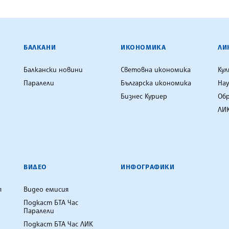
ЕНЦИЯ
БАЛКАНИ
ИКОНОМИКА
ЛИ
Балкански новини
Световна икономика
Ку
Паралели
Българска икономика
Нау
Бизнес Куриер
Об
ЛИК
ВИДЕО
ИНФОГРАФИКИ
я
Видео емисия
Подкаст БТА Час
Паралели
Подкаст БТА Час ЛИК