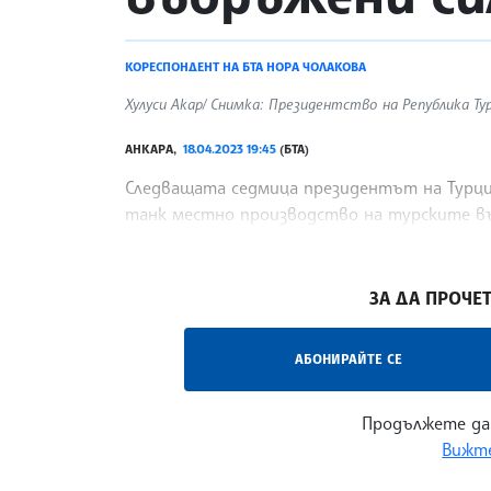
КОРЕСПОНДЕНТ НА БТА НОРА ЧОЛАКОВА
Хулуси Акар/ Снимка: Президентство на Република Ту
АНКАРА,
18.04.2023 19:45
(БТА)
Следващата седмица президентът на Турци
танк местно производство на турските в
националната отбрана Хулуси Акар, цитира
/СГ/
ЗА ДА ПРОЧЕТ
АБОНИРАЙТЕ СЕ
Продължете да
Вижте