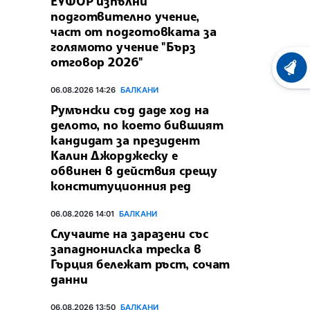
ЕУФОР изпълни
подготвително учение,
част от подготовката за
голямото учение "Бърз
отговор 2026"
ХРОНО
06.08.2026 14:26
БАЛКАНИ
Румънски съд даде ход на
делото, по което бившият
кандидат за президент
Калин Джорджеску е
обвинен в действия срещу
конституционния ред
06.08.2026 14:01
БАЛКАНИ
Случаите на заразени със
западнонилска треска в
Гърция бележат ръст, сочат
данни
06.08.2026 13:50
БАЛКАНИ