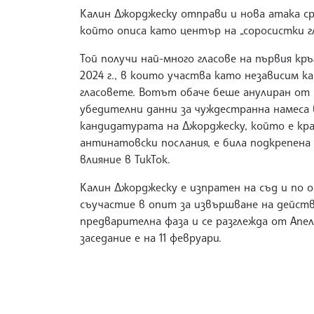
Калин Джорджеску отправи и нова атака ср
който описа като център на „соросистки г
Той получи най-много гласове на първия кр
2024 г., в които участва като независим 
гласовете. Вотът обаче беше анулиран от
убедителни данни за чуждестранна намеса в
кандидатурата на Джорджеску, който е кр
антинатовски послания, е била подкрепена 
влияние в ТикТок.
Калин Джорджеску е изпратен на съд и по о
съучастие в опит за извършване на действ
предварителна фаза и се разглежда от Апе
заседание е на 11 февруари.