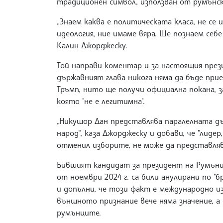
традиционен символ, използван от румънс
„Знаем каква е политическата класа, не се
идеология, ние имаме вяра. Ще познаем себе 
Калин Джорджеску.
Той направи коментар и за настоящия през
държавният глава никога няма да бъде при
Тръмп, нито ще получи официална покана, 
която "не е легитимна".
„Никушор Дан представлява паралелната д
народ“, каза Джорджеску и добави, че "лиде
отменил изборите, не може да представляв
Бившият кандидат за президент на Румъни
от ноември 2024 г. са били анулирани по "
и допълни, че този факт е международно и
външното признание вече няма значение, 
румънците.