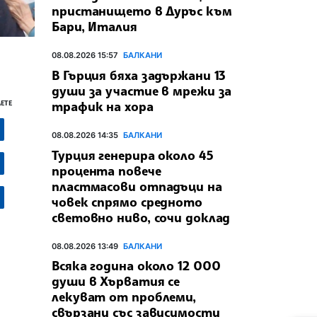
пристанището в Дуръс към
Бари, Италия
08.08.2026 15:57
БАЛКАНИ
В Гърция бяха задържани 13
души за участие в мрежи за
трафик на хора
ЕТЕ
08.08.2026 14:35
БАЛКАНИ
Турция генерира около 45
процента повече
пластмасови отпадъци на
човек спрямо средното
световно ниво, сочи доклад
08.08.2026 13:49
БАЛКАНИ
Всяка година около 12 000
души в Хърватия се
лекуват от проблеми,
свързани със зависимости