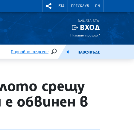
УТНИ КУРСОВЕ
RIGHTMENU.SOCIAL
БТА
ПРЕСКЛУБ
EN
ВАШАТА БТА
ВХОД
Нямате профил?
Подробно търсене
НАВСЯКЪДЕ
ТЪРСЕНЕ
ЕМИСИЯ
елото срещу
 е обвинен в