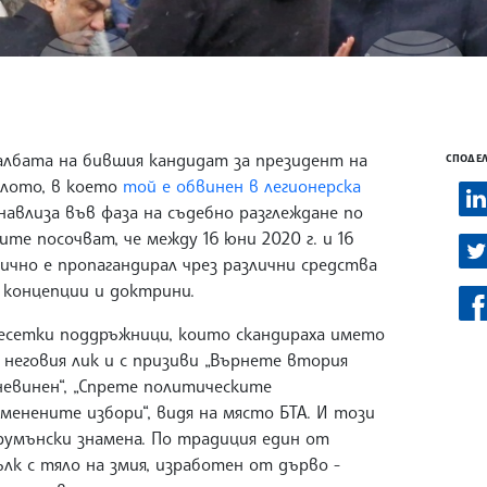
лбата на бившия кандидат за президент на
СПОДЕЛ
елото, в което
той е обвинен в легионерска
влиза във фаза на съдебно разглеждане по
е посочват, че между 16 юни 2020 г. и 16
ично е пропагандирал чрез различни средства
 концепции и доктрини.
есетки поддръжници, които скандираха името
с неговия лик и с призиви „Върнете втория
невинен“, „Спрете политическите
менените избори“, видя на място БТА. И този
умънски знамена. По традиция един от
к с тяло на змия, изработен от дърво -