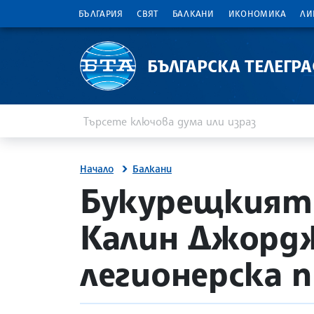
БЪЛГАРИЯ
СВЯТ
БАЛКАНИ
ИКОНОМИКА
ЛИ
БЪЛГАРСКА ТЕЛЕГР
Въведете ключова дума или израз
Търсене
Начало
Балкани
site.bta
Букурещкият 
Калин Джордж
легионерска 