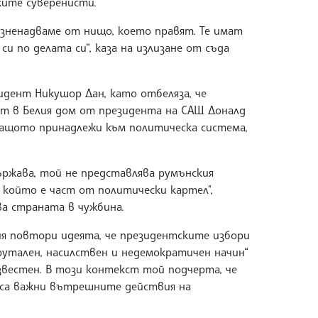
ките суверенисти.
 изненадваме от нищо, което правят. Те имат
си по делата си“, каза на излизане от съда
идент Никушор Дан, като отбеляза, че
ет в Белия дом от президента на САЩ Доналд
защото принадлежи към политическа система,
ържава, той не представлява румънския
р, който е част от политически картел",
а страната в чужбина.
я повтори идеята, че президентските избори
брутален, насилствен и недемократичен начин“
звестен. В този контекст той подчерта, че
а са важни вътрешните действия на