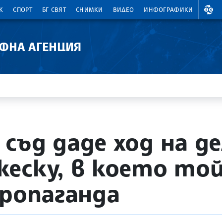
ВАЛ
К
СПОРТ
БГ СВЯТ
СНИМКИ
ВИДЕО
ИНФОГРАФИКИ
АФНА АГЕНЦИЯ
съд даде ход на д
еску, в което той
пропаганда