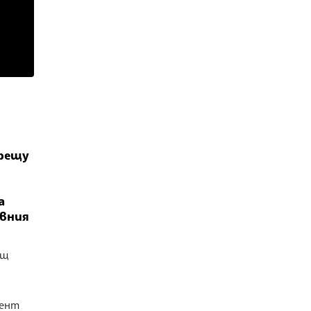
срещу
а
вния
ещ
и
дент