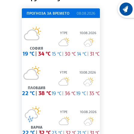
ХРОНО
ПРОГНОЗА ЗА ВРЕМЕТО
08.08.2026
УТРЕ
10.08.2026
СОФИЯ
19 °C
34 °C
15 °C
30 °C
14 °C
31 °C
УТРЕ
10.08.2026
ПЛОВДИВ
22 °C
38 °C
19 °C
36 °C
19 °C
35 °C
УТРЕ
10.08.2026
ВАРНА
22 °C
32 °C
23 °C
32 °C
21 °C
31 °C