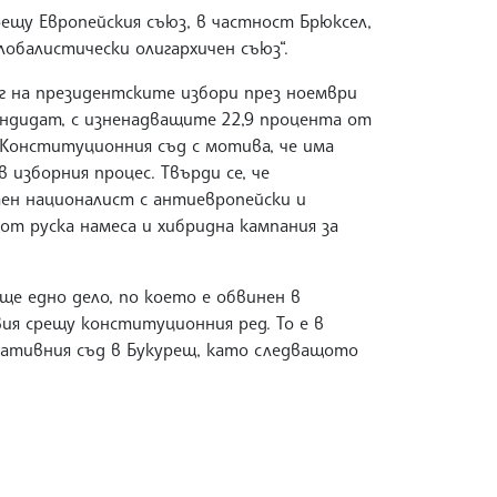
ещу Европейския съюз, в частност Брюксел,
лобалистически олигархичен съюз“.
ъг на президентските избори през ноември
кандидат, с изненадващите 22,9 процента от
 Конституционния съд с мотива, че има
 изборния процес. Твърди се, че
аен националист с антиевропейски и
от руска намеса и хибридна кампания за
ще едно дело, по което е обвинен в
ия срещу конституционния ред. То е в
лативния съд в Букурещ, като следващото