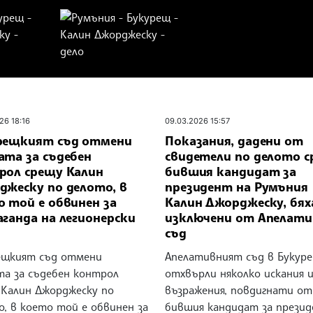
26 18:16
09.03.2026 15:57
рещкият съд отмени
Показания, дадени от
ата за съдебен
свидетели по делото 
рол срещу Калин
бившия кандидат за
джеску по делото, в
президент на Румъния
о той е обвинен за
Калин Джорджеску, бях
ганда на легионерски
изключени от Апелати
съд
ещкият съд отмени
Апелативният съд в Букур
та за съдебен контрол
отхвърли няколко искания 
 Калин Джорджеску по
възражения, повдигнати от
, в което той е обвинен за
бившия кандидат за прези