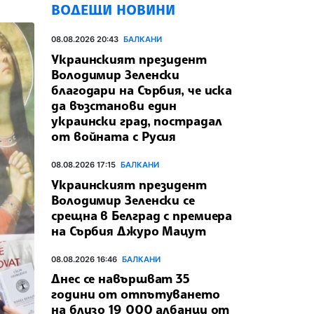
ВОДЕЩИ НОВИНИ
08.08.2026 20:43
БАЛКАНИ
Украинският президент
Володимир Зеленски
благодари на Сърбия, че иска
да възстанови един
украински град, пострадал
от войната с Русия
08.08.2026 17:15
БАЛКАНИ
Украинският президент
Володимир Зеленски се
срещна в Белград с премиера
на Сърбия Джуро Мацут
08.08.2026 16:46
БАЛКАНИ
Днес се навършват 35
години от отпътуването
на близо 19 000 албанци от