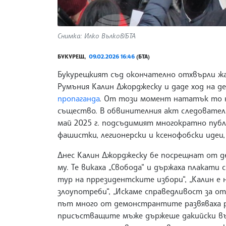
Снимка: Илко Вълков/БТА
БУКУРЕЩ,
09.02.2026 16:46
(БТА)
Букурещкият съд окончателно отхвърли жа
Румъния Калин Джорджеску и даде ход на д
пропаганда
. От този момент нататък то на
същество. В обвинителния акт следователит
май 2025 г. подсъдимият многократно публ
фашистки, легионерски и ксенофобски идеи,
Днес Калин Джорджеску бе посрещнат от д
му. Те викаха „Свобода“ и държаха плакати 
тур на пррезидентските избори“, „Калин е 
злоупотреби“, „Искаме справедливост за от
път много от демонстрантите развяваха р
присъстващите мъже държеше дакийски въл