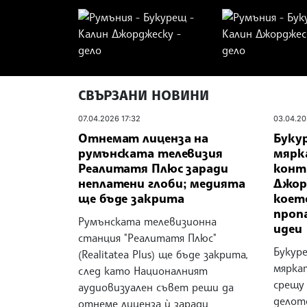
СВЪРЗАНИ НОВИНИ
07.04.2026 17:32
03.04.20
Отнемат лиценза на
Буку
румънската телевизия
мярк
Реалитатя Плюс заради
конт
неплатени глоби; медията
Джор
ще бъде закрита
коет
пропа
Румънската телевизионна
идеи
станция "Реалитатя Плюс"
Букур
(Realitatea Plus) ще бъде закрита,
мярка
след като Националният
срещу
аудиовизуален съвет реши да
делото
отнеме лиценза ѝ заради