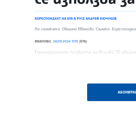
КОРЕСПОНДЕНТ НА БТА В РУСЕ АНДРЕЙ КЮЧУКОВ
На снимката: Община Иваново. Снимка: Кореспондент
ИВАНОВО,
26.09.2024 17:15
(БТА)
Единодушната подкрепа на всички 13 общи
бившето училище „П. П. Славейков“ в село 
/ТНП/
АБОНИРАЙ