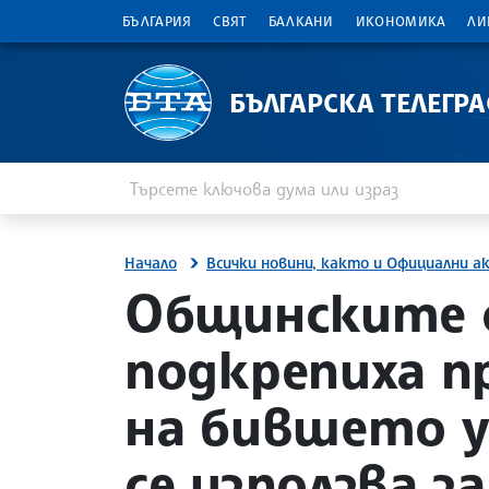
БЪЛГАРИЯ
СВЯТ
БАЛКАНИ
ИКОНОМИКА
ЛИ
БЪЛГАРСКА ТЕЛЕГР
Въведете ключова дума или израз
Търсене
Начало
Всички новини, както и Официални а
site.bta
Общинските 
подкрепиха п
на бившето у
се използва з