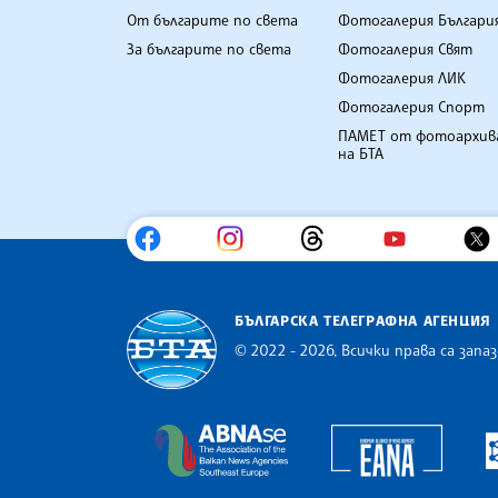
От българите по света
Фотогалерия Българи
За българите по света
Фотогалерия Свят
Фотогалерия ЛИК
Фотогалерия Спорт
ПАМЕТ от фотоархив
на БТА
БЪЛГАРСКА ТЕЛЕГРАФНА АГЕНЦИЯ
© 2022 - 2026, Всички права са запаз
Българска телеграфна агенция
Europe
The Assocoation of the Balkan