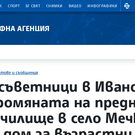
ВАЛ
К
СПОРТ
БГ СВЯТ
СНИМКИ
ВИДЕО
ИНФОГРАФИКИ
АФНА АГЕНЦИЯ
ктове и съобщения
съветници в Иван
ромяната на пред
чилище в село Меч
а дом за възрастни