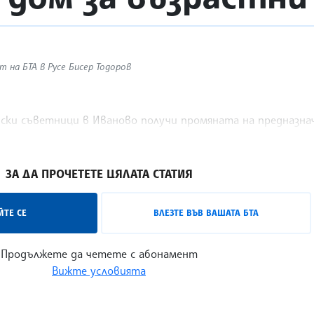
 на БТА в Русе Бисер Тодоров
нски съветници в Иваново получи промяната на предназна
Мечка. Това се случи по време на днешното заседание на м
ЗА ДА ПРОЧЕТЕТЕ ЦЯЛАТА СТАТИЯ
ТЕ СЕ
ВЛЕЗТЕ ВЪВ ВАШАТА БТА
Продължете да четете с абонамент
Вижте условията