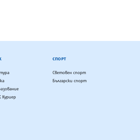
К
СПОРТ
лтура
Световен спорт
ка
Български спорт
разование
 Куриер