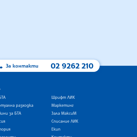
02 9262 210
За контакти
А
БТА
Шрифт ЛИК
туална разходка
Маркетинг
ини за БТА
Зала МаксиМ
rk
сия
Списание ЛИК
тория
Екип