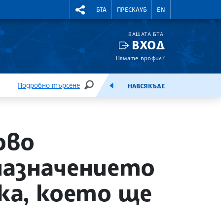
УТНИ КУРСОВЕ
RIGHTMENU.SOCIAL
БТА
ПРЕСКЛУБ
EN
ВАШАТА БТА
ВХОД
Нямате профил?
Подробно търсене
НАВСЯКЪДЕ
ТЪРСЕНЕ
ЕМИСИЯ
ово
назначението
ка, което ще