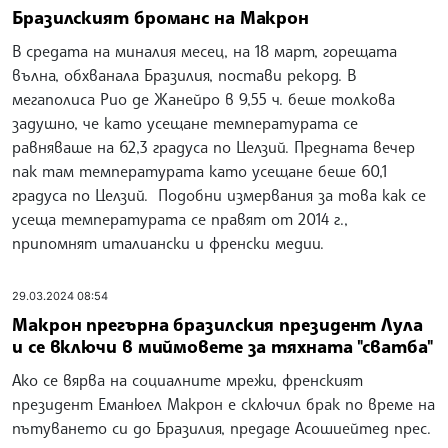
Бразилският броманс на Макрон
В средата на миналия месец, на 18 март, горещата
вълна, обхванала Бразилия, постави рекорд. В
мегаполиса Рио де Жанейро в 9,55 ч. беше толкова
задушно, че като усещане температурата се
равняваше на 62,3 градуса по Целзий. Предната вечер
пак там температурата като усещане беше 60,1
градуса по Целзий. Подобни измервания за това как се
усеща температурата се правят от 2014 г.,
припомнят италиански и френски медии.
29.03.2024 08:54
Макрон прегърна бразилския президент Лула
и се включи в миймовете за тяхната "сватба"
Ако се вярва на социалните мрежи, френският
президент Еманюел Макрон е сключил брак по време на
пътуването си до Бразилия, предаде Асошиейтед прес.