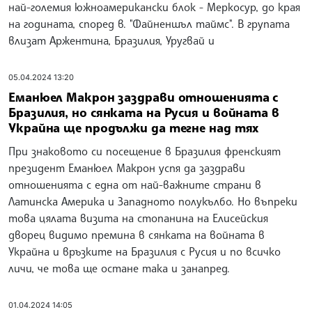
най-големия южноамерикански блок - Меркосур, до края
на годината, според в. "Файненшъл таймс". В групата
влизат Аржентина, Бразилия, Уругвай и
05.04.2024 13:20
Еманюел Макрон заздрави отношенията с
Бразилия, но сянката на Русия и войната в
Украйна ще продължи да тегне над тях
При знаковото си посещение в Бразилия френският
президент Еманюел Макрон успя да заздрави
отношенията с една от най-важните страни в
Латинска Америка и Западното полукълбо. Но въпреки
това цялата визита на стопанина на Елисейския
дворец видимо премина в сянката на войната в
Украйна и връзките на Бразилия с Русия и по всичко
личи, че това ще остане така и занапред.
01.04.2024 14:05