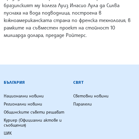
бразилският му колега Луиз Инасио Лула да Силва
пуснаха на вода подводница, построена в
южноамериканската страна по френска технология, в
рамките на съвместен проект на стойност 10
милиарда долара, предаде Ройтерс.
БЪЛГАРСКА ТЕЛЕГРАФНА АГЕНЦИЯ
БЪЛГАРИЯ
СВЯТ
Национални новини
Световни новини
Регионални новини
Паралели
Общинските съвети решават
Куриер (Официални актове и
съобщения)
ЦИК