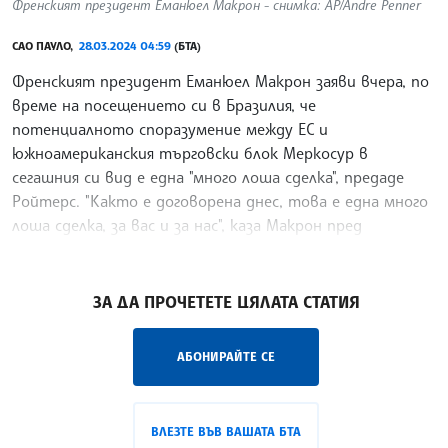
Френският президент Еманюел Макрон - снимка: AP/Andre Penner
САО ПАУЛО,
28.03.2024 04:59
(БТА)
Френският президент Еманюел Макрон заяви вчера, по
време на посещението си в Бразилия, че
потенциалното споразумение между ЕС и
южноамериканския търговски блок Меркосур в
сегашния си вид е една "много лоша сделка", предаде
Ройтерс. "Както е договорена днес, това е една много
лоша сделка, за вас и за нас", каза Макрон пред
бизнесмени в Сао Пауло.
/БЗ/
ЗА ДА ПРОЧЕТЕТЕ ЦЯЛАТА СТАТИЯ
АБОНИРАЙТЕ СЕ
ВЛЕЗТЕ ВЪВ ВАШАТА БТА