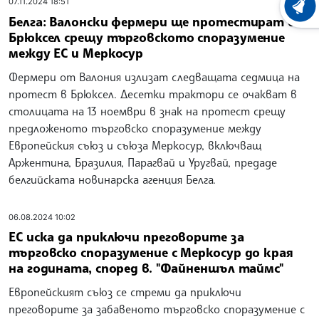
07.11.2024 18:51
ХРОНО
Белга: Валонски фермери ще протестират в
Брюксел срещу търговското споразумение
между ЕС и Меркосур
Фермери от Валония излизат следващата седмица на
протест в Брюксел. Десетки трактори се очакват в
столицата на 13 ноември в знак на протест срещу
предложеното търговско споразумение между
Европейския съюз и съюза Меркосур, включващ
Аржентина, Бразилия, Парагвай и Уругвай, предаде
белгийската новинарска агенция Белга.
06.08.2024 10:02
ЕС иска да приключи преговорите за
търговско споразумение с Меркосур до края
на годината, според в. "Файненшъл таймс"
Европейският съюз се стреми да приключи
преговорите за забавеното търговско споразумение с