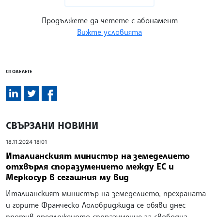
Продължете да четете с абонамент
Вижте условията
СПОДЕЛЕТЕ
СВЪРЗАНИ НОВИНИ
18.11.2024 18:01
Италианският министър на земеделието
отхвърля споразумението между ЕС и
Меркосур в сегашния му вид
Италианският министър на земеделието, прехраната
и горите Франческо Лолобриджида се обяви днес
против предложеното споразумение за свободна