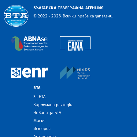
БЪЛГАРСКА ТЕЛЕГРАФНА АГЕНЦИЯ
© 2022 - 2026, Всички права са запазени.
Българска телеграфна агенция
European Alliance of N
The Assocoation of the Balkan News Agencies S
MINDS Media Innovatio
European Newsroom
БТА
За БТА
Виртуална разходка
Новини за БТА
Мисия
История
Документи