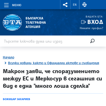
RIGHTMENU.SOCIAL
ВАЛУТНИ КУР
EN
МЕНЮ
ВАШАТА БТА
БЪЛГАРСКА
ВХОД
ТЕЛЕГРАФНА
АГЕНЦИЯ
Нямате профил?
Въведете ключова дума или израз
Търсене
ТЪРСЕН
Начало
Всички новини, както и Официални актове и съобщения
site.bta
Макрон заяви, че споразумението
между ЕС и Меркосур в сегашния си
вид е една "много лоша сделка"
БОЖИДАР ЗАХАРИЕВ