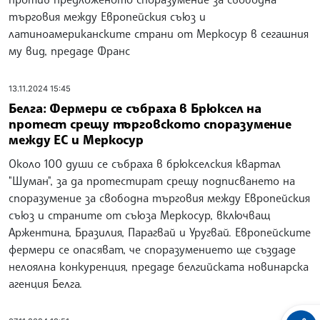
търговия между Европейския съюз и
латиноамериканските страни от Меркосур в сегашния
му вид, предаде Франс
13.11.2024 15:45
Белга: Фермери се събраха в Брюксел на
протест срещу търговското споразумение
между ЕС и Меркосур
Около 100 души се събраха в брюкселския квартал
"Шуман", за да протестират срещу подписването на
споразумение за свободна търговия между Европейския
съюз и страните от съюза Меркосур, включващ
Аржентина, Бразилия, Парагвай и Уругвай. Европейските
фермери се опасяват, че споразумението ще създаде
нелоялна конкуренция, предаде белгийската новинарска
агенция Белга.