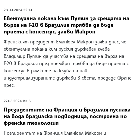
28.03.2024 22:13
Евентуална покана към Путин за срещата на
върха на Г-20 в Бразилия трябва да бъде
приета с консенсус, заяви Макрон
Френският президент Еманюел Макрон заяви днес, че
евентуална покана към руския държавен глава
Владимир Путин да участва на срещата на върха на
Г-20 в Бразилия през ноември трябва да бъде приета с
консенсус в рамките на клуба на най-
индустриализираните държави в света, предаде Франс
прес.
27.03.2024 19:16
Президентите на Франция и Бразилия пуснаха
на вода бразилска подводница, построена по
френска технология
Президентът на Франция Еманюел Макрон и