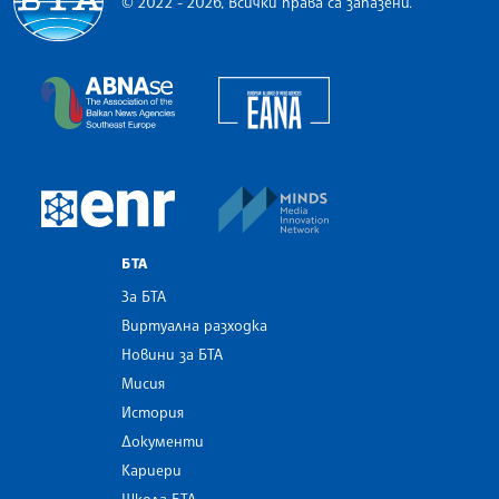
© 2022 - 2026, Всички права са запазени.
Българска телеграфна агенция
European Alliance of N
The Assocoation of the Balkan News Agencies S
MINDS Media Innovatio
European Newsroom
БТА
За БТА
Виртуална разходка
Новини за БТА
Мисия
История
Документи
Кариери
Школа БТА