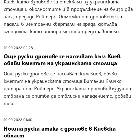
Киев, като взривове са отеквали из украинската
столица и околностите й в продължение на близо два
часа, предаде Ройтерс. Отломки от дроновете са
падали в централни квартали на града, допълва
агенцията, като цитира местни представители.
10.09.2023 02:28
Още руски дронове се насочват към Киев,
обяви кметът на украинската столица
Още руски дронове се насочват към Киев, обяви
кметът на украинската столица Виталий Кличко,
цитиран от Ройтерс. Украинската противовъздушна
отбрана се опитва да отблъсне нападението, добави
той.
10.09.2023 01:40
Нощна руска атака с дронове в Киевска
област