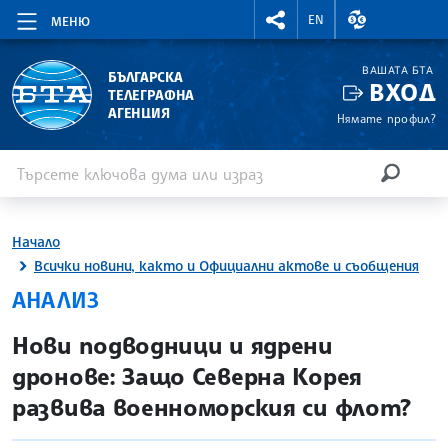
RIGHTMENU.SOCIAL
ВАЛУТНИ КУР
EN
МЕНЮ
ВАШАТА БТА
БЪЛГАРСКА
ВХОД
ТЕЛЕГРАФНА
АГЕНЦИЯ
Нямате профил?
Въведете ключова дума или израз
Търсене
ТЪРСЕН
Начало
Всички новини, както и Официални актове и съобщения
АНАЛИЗ
site.bta
Нови подводници и ядрени
дронове: Защо Северна Корея
развива военноморския си флот?