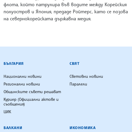
флота, който патрулира във водите между Корейския
полуостров и Япония, предаде Ройтерс, като се позова
на севернокорейската държавна медия.
БЪЛГАРСКА ТЕЛЕГРАФНА АГЕНЦИЯ
БЪЛГАРИЯ
СВЯТ
Национални новини
Световни новини
Регионални новини
Паралели
Общинските съвети решават
Куриер (Официални актове и
съобщения)
ЦИК
БАЛКАНИ
ИКОНОМИКА