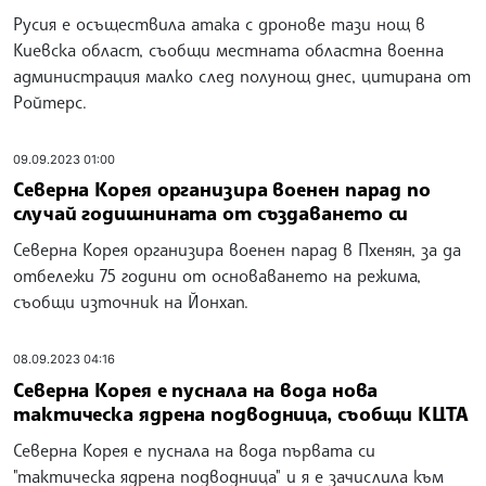
Русия е осъществила атака с дронове тази нощ в
Киевска област, съобщи местната областна военна
администрация малко след полунощ днес, цитирана от
Ройтерс.
09.09.2023 01:00
Северна Корея организира военен парад по
случай годишнината от създаването си
Северна Корея организира военен парад в Пхенян, за да
отбележи 75 години от основаването на режима,
съобщи източник на Йонхап.
08.09.2023 04:16
Северна Корея е пуснала на вода нова
тактическа ядрена подводница, съобщи КЦТА
Северна Корея е пуснала на вода първата си
"тактическа ядрена подводница" и я е зачислила към