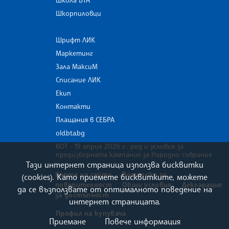
Шкорпиловци
Шрифт ЛИК
Маркетинг
Зала МаксиМ
Списание ЛИК
Екип
Контакти
Плащания в СЕБРА
old.bta.bg
ВОТ - 19 април 2026 г . ред и условия за
предизборната кампания за Народно събрание
Тази интернет страница използва бисквитки
Карта на сайта
Политика за
(cookies). Като приемете бисквитките, можете
поверителност
Общи условия
Декларация
да се възползвате от оптималното поведение на
за достъпност
интернет страницата.
Профил на купувача
Приемане
Повече информация