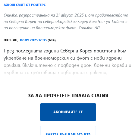
ДЖОШ СМИТ ОТ РОЙТЕРС
Снимка, разпространена на 21 август 2023 г. от правителството
на Северна Корея, на севернокорейския лидер Ким Чен-ун, който е
на посещение на военноморския флот. Снимка: АП
ПХЕНЯН,
08.09.2023 12:03
(БТА)
През последната година Северна Корея пристъпи към
укрепване на военноморския си флот с нови ядрени
оръжия, включително с подводен дрон, военни кораби и
първата си действаща подводница с ракети,
направена обществено достояние днес.
/ПГ/
ЗА ДА ПРОЧЕТЕТЕ ЦЯЛАТА СТАТИЯ
АБОНИРАЙТЕ СЕ
ВЛЕЗТЕ ВЪВ ВАШАТА БТА