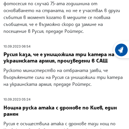
фотосесия по случай 75-ата годишнина от
основаването на страната, но не е участвал в други
събития в момент когато в медиите се появиха
съобщения, че е възможно скоро да замине на
посещение в Русия, предаде Ройтерс.
10.09.2023 06:54
ХРОНО
Русия каза, че е унищожила три катера на
украинската армия, произведени в САЩ
Руското министерство на отбраната заяви, че
въоръжените сили на Русия са унищожили три катера
на украинската армия, предаде Ройтерс.
10.09.2023 05:24
Нощна руска атака с дронове по Киев, един
ранен
Русия е осъществила атака с дронове тази нощ по