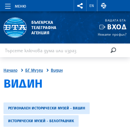
RIGHTMENU.SOCIAL
ВАЛУТНИ КУР
EN
МЕНЮ
ВАШАТА БТА
БЪЛГАРСКА
ВХОД
ТЕЛЕГРАФНА
АГЕНЦИЯ
Нямате профил?
Въведете ключова дума или израз
Търсене
ТЪРСЕН
Начало
БГ Музеи
Видин
ВИДИН
РЕГИОНАЛЕН ИСТОРИЧЕСКИ МУЗЕЙ - ВИДИН
ИСТОРИЧЕСКИ МУЗЕЙ - БЕЛОГРАДЧИК