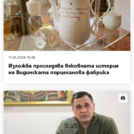
11.05.2026 19:48
Изложба проследява вековната история
на Видинската порцеланова фабрика
news.i