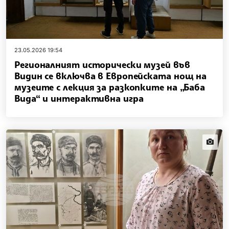
23.05.2026 19:54
Регионалният исторически музей във
Видин се включва в Европейската нощ на
музеите с лекция за разкопките на „Баба
Вида“ и интерактивна игра
news.i