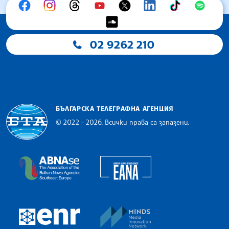
02 9262 210
БЪЛГАРСКА ТЕЛЕГРАФНА АГЕНЦИЯ
© 2022 - 2026, Всички права са запазени.
Българска телеграфна агенция
European Alliance of N
The Assocoation of the Balkan News Agencies S
MINDS Media Innovatio
European Newsroom