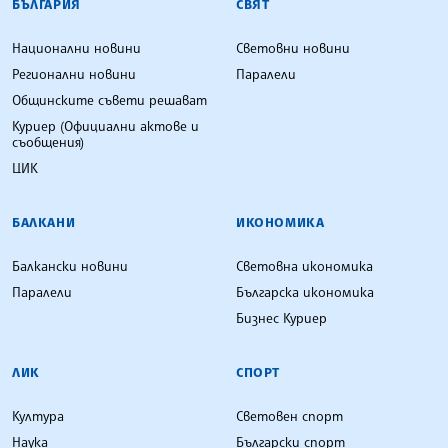
БЪЛГАРИЯ
СВЯТ
Национални новини
Световни новини
Регионални новини
Паралели
Общинските съвети решават
Куриер (Официални актове и
съобщения)
ЦИК
БАЛКАНИ
ИКОНОМИКА
Балкански новини
Световна икономика
Паралели
Българска икономика
Бизнес Куриер
ЛИК
СПОРТ
Култура
Световен спорт
Наука
Български спорт