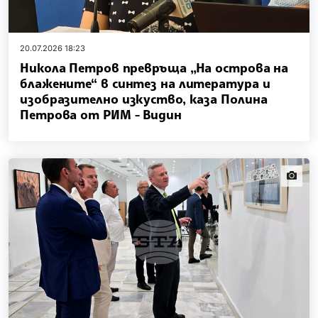
20.07.2026 18:23
Никола Петров превръща „На острова на
блажените“ в синтез на литература и
изобразително изкуство, каза Полина
Петрова от РИМ - Видин
news.i