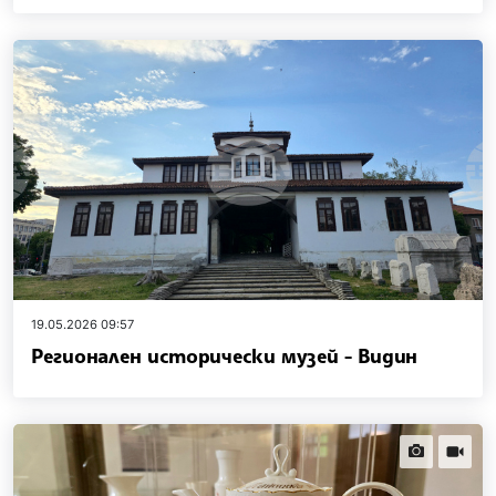
19.05.2026 09:57
Регионален исторически музей - Видин
news.images
news.vi