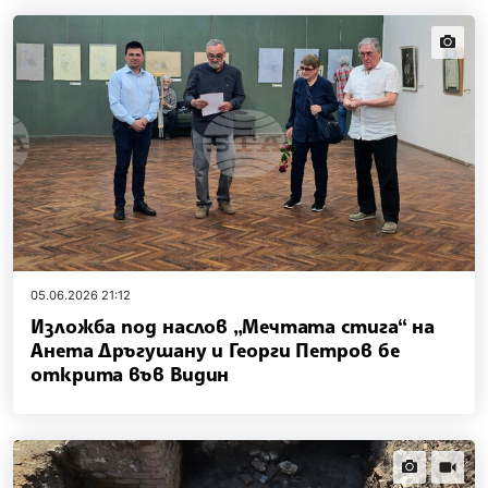
news.i
05.06.2026 21:12
Изложба под наслов „Мечтата стига“ на
Анета Дръгушану и Георги Петров бе
открита във Видин
news.images
news.vi