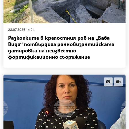
23.07.2026 14:24
Разкопките в крепостния ров на „Баба
Вида“ потвърдиха ранновизантийската
датировка на неизвестно
фортификационно съоръжение
news.images
news.vi