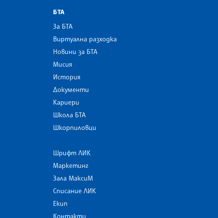
БТА
За БТА
Виртуална разходка
Новини за БТА
Мисия
История
Документи
Кариери
Школа БТА
Шкорпиловци
Шрифт ЛИК
Маркетинг
Зала МаксиМ
Списание ЛИК
Екип
Контакти