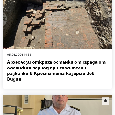
05.06.2026 14:35
Археолози откриха останки от сграда от
османския период при спасителни
разкопки в Кръстатата казарма във
Видин
news.i