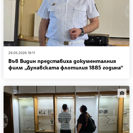
29.05.2026 19:11
Във Видин представиха документалния
филм „Дунавската флотилия 1885 година“
news.i