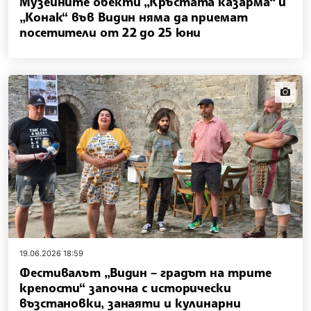
Музейните обекти „Кръстата казарма“ и
„Конак“ във Видин няма да приемат
посетители от 22 до 25 юни
news.i
19.06.2026 18:59
Фестивалът „Видин – градът на трите
крепости“ започна с исторически
възстановки, занаяти и кулинарни