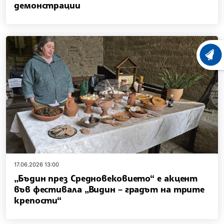
демонстрации
ХРОНО
17.06.2026 13:00
„Бъдин през Средновековието“ е акцент
във фестивала „Видин – градът на трите
крепости“