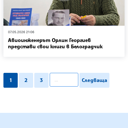
07.05.2026 21:06
Авиоинженерът Орлин Георгиев
представи свои книги в Белоградчик
pagination.search
1
2
3
Следваща
БЪЛГАРСКА ТЕЛЕГРАФНА АГЕНЦИЯ