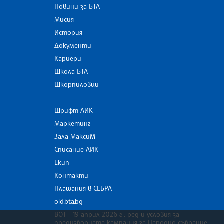
Новини за БТА
Мисия
История
Документи
Кариери
Школа БТА
Шкорпиловци
Шрифт ЛИК
Маркетинг
Зала МаксиМ
Списание ЛИК
Екип
Контакти
Плащания в СЕБРА
old.bta.bg
ВОТ - 19 април 2026 г . ред и условия за
предизборната кампания за Народно събрание