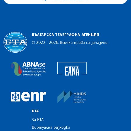
БЪЛГАРСКА ТЕЛЕГРАФНА АГЕНЦИЯ
© 2022 - 2026, Всички права са запазени.
Българска телеграфна агенция
European Alliance of N
The Assocoation of the Balkan News Agencies S
MINDS Media Innovatio
European Newsroom
БТА
За БТА
Виртуална разходка