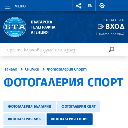
RIGHTMENU.SOCIAL
ВАЛУТНИ КУР
EN
МЕНЮ
ВАШАТА БТА
БЪЛГАРСКА
ВХОД
ТЕЛЕГРАФНА
АГЕНЦИЯ
Нямате профил?
Въведете ключова дума или израз
Търсене
ТЪРСЕН
Начало
Снимки
Фотогалерия Спорт
SITE.BTA
ФОТОГАЛЕРИЯ СПОРТ
ФОТОГАЛЕРИЯ БЪЛГАРИЯ
ФОТОГАЛЕРИЯ СВЯТ
ФОТОГАЛЕРИЯ ЛИК
ФОТОГАЛЕРИЯ СПОРТ