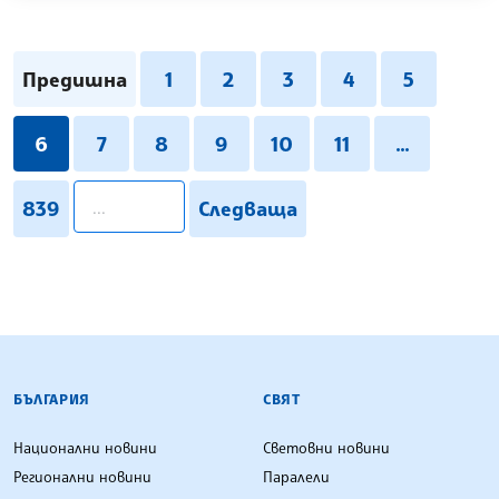
Предишна
1
2
3
4
5
6
7
8
9
10
11
...
pagination.search
839
Следваща
БЪЛГАРСКА ТЕЛЕГРАФНА АГЕНЦИЯ
БЪЛГАРИЯ
СВЯТ
Национални новини
Световни новини
Регионални новини
Паралели