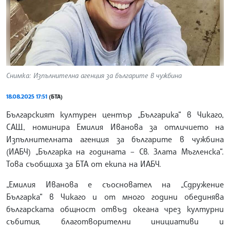
Снимка: Изпълнителна агенция за българите в чужбина
18.08.2025 17:51
(БТА)
Българският културен център „Българика“ в Чикаго,
САЩ, номинира Емилия Иванова за отличието на
Изпълнителната агенция за българите в чужбина
(ИАБЧ) „Българка на годината – Св. Злата Мъгленска“.
Това съобщиха за БТА от екипа на ИАБЧ.
„Емилия Иванова е съосновател на „Сдружение
Българка“ в Чикаго и от много години обединява
българската общност отвъд океана чрез културни
събития, благотворителни инициативи и