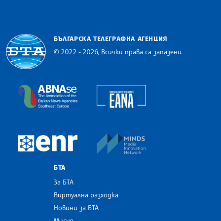
БЪЛГАРСКА ТЕЛЕГРАФНА АГЕНЦИЯ
© 2022 - 2026, Всички права са запазени.
Българска телеграфна агенция
European Alliance of N
The Assocoation of the Balkan News Agencies S
MINDS Media Innovatio
European Newsroom
БТА
За БТА
Виртуална разходка
Новини за БТА
Мисия