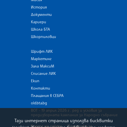
История
Документи
Кариери
Школа БТА
Шкорпиловци
Шрифт ЛИК
Маркетинг
Зала МаксиМ
Списание ЛИК
Екип
Контакти
Плащания в СЕБРА
old.bta.bg
ВОТ - 19 април 2026 г . ред и условия за
предизборната кампания за Народно събрание
Тази интернет страница използва бисквитки
Карта на сайта
Политика за