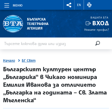
RIGHTMENU.SOCIAL
ВАЛУТНИ КУР
EN
МЕНЮ
ВАШАТА БТА
БЪЛГАРСКА
ВХОД
ТЕЛЕГРАФНА
АГЕНЦИЯ
Нямате профил?
Въведете ключова дума или израз
Търсене
ТЪРСЕН
Начало
БГ Свят
site.bta
Българският културен център
„Българика“ в Чикаго номинира
Емилия Иванова за отличието
„Българка на годината – Св. Злата
Мъгленска“