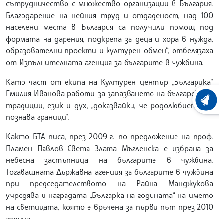
сътрудничество с множество организации в България.
Благодарение на нейния труд и отдаденост, над 100
населени места в България са получили помощ под
формата на дарения, подкрепа за деца и хора в нужда,
образователни проекти и културен обмен“, отбелязаха
от Изпълнителната агенция за българите в чужбина.
Като част от екипа на Културен център „Българика“
Емилия Иванова работи за запазването на българските
ХРОНО
традиции, език и дух, „доказвайки, че родолюбието не
познава граници“.
Както БТА писа, през 2009 г. по предложение на проф.
Пламен Павлов Света Злата Мъгленска е избрана за
небесна застъпница на българите в чужбина.
Тогавашната Държавна агенция за българите в чужбина
при председателството на Райна Манджукова
учредява и наградата „Българка на годината“ на името
на светицата, която е връчена за първи път през 2010
година.