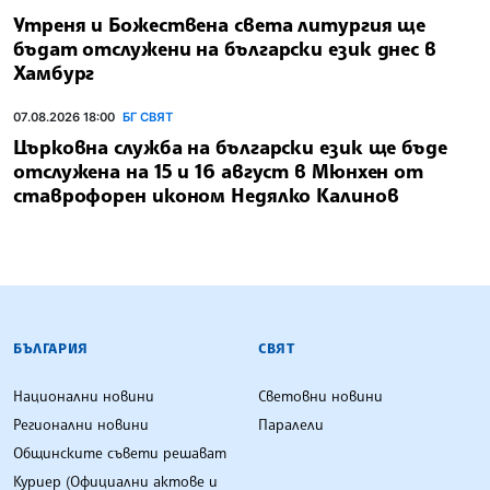
Утреня и Божествена света литургия ще
бъдат отслужени на български език днес в
Хамбург
07.08.2026 18:00
БГ СВЯТ
Църковна служба на български език ще бъде
отслужена на 15 и 16 август в Мюнхен от
ставрофорен иконом Недялко Калинов
БЪЛГАРСКА ТЕЛЕГРАФНА АГЕНЦИЯ
БЪЛГАРИЯ
СВЯТ
Национални новини
Световни новини
Регионални новини
Паралели
Общинските съвети решават
Куриер (Официални актове и