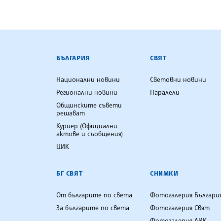
БЪЛГАРСКА ТЕЛЕГРАФНА АГ
БЪЛГАРИЯ
СВЯТ
Национални новини
Световни новини
Регионални новини
Паралели
Общинските съвети
решават
Куриер (Официални
актове и съобщения)
ЦИК
БГ СВЯТ
СНИМКИ
От българите по света
Фотогалерия Българи
За българите по света
Фотогалерия Свят
Фотогалерия ЛИК