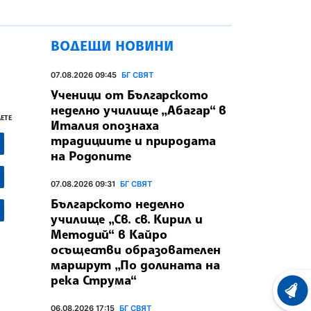
ВОДЕЩИ НОВИНИ
07.08.2026 09:45
БГ СВЯТ
Ученици от Българското
неделно училище „Абагар“ в
ЕТЕ
Италия опознаха
традициите и природата
на Родопите
07.08.2026 09:31
БГ СВЯТ
Българското неделно
училище „Св. св. Кирил и
Методий“ в Кайро
осъществи образователен
маршрут „По долината на
река Струма“
ХРОНО
06.08.2026 17:15
БГ СВЯТ