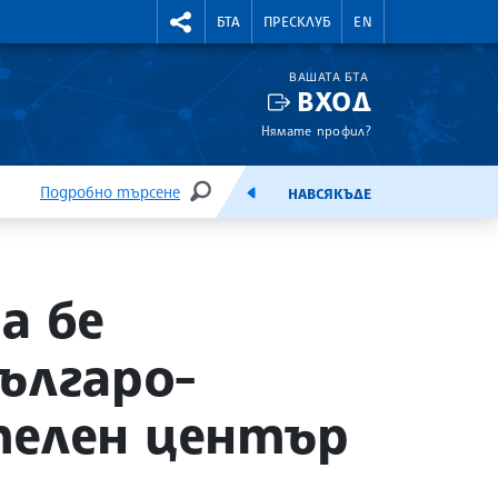
УТНИ КУРСОВЕ
RIGHTMENU.SOCIAL
БТА
ПРЕСКЛУБ
EN
ВАШАТА БТА
ВХОД
Нямате профил?
Подробно търсене
НАВСЯКЪДЕ
ТЪРСЕНЕ
ЕМИСИЯ
а бе
ългаро-
телен център