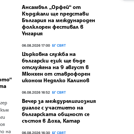
Ансамбъл „Орфей“ от
Кърджали ще представи
България на международен
фолклорен фестивал в
Унгария
06.08.2026 17:00
БГ СВЯТ
Църковна служба на
български език ще бъде
отслужена на 9 август в
Мюнхен от ставрофорен
ото“
иконом Недялко Калинов
ата
06.08.2026 16:52
БГ СВЯТ
Вечер за междурелигиозния
гер
диалог с участието на
 към
българската общност се
рги
състоя в Доха, Катар
тоя
то на
06.08.2026 16:30
БГ СВЯТ