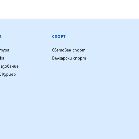
К
СПОРТ
лтура
Световен спорт
ка
Български спорт
разование
 Куриер