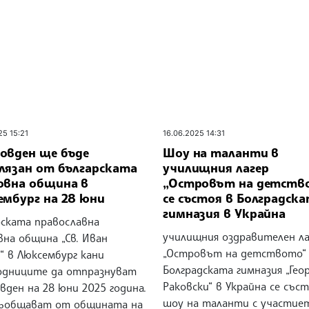
25 15:21
16.06.2025 14:31
овден ще бъде
Шоу на таланти в
лязан от българската
училищния лагер
овна община в
„Островът на детств
ембург на 28 юни
се състоя в Болградск
гимназия в Украйна
рската православна
училищния оздравителен ла
вна община „Св. Иван
„Островът на детството“
“ в Люксембург кани
Болградската гимназия „Гео
одниците да отпразнуват
Раковски“ в Украйна се със
ден на 28 юни 2025 година.
шоу на таланти с участие
съобщават от общината на