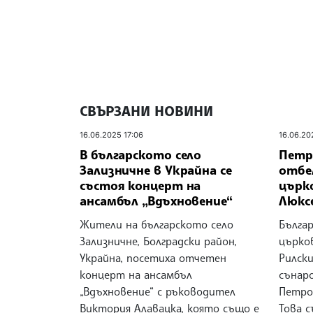
СВЪРЗАНИ НОВИНИ
16.06.2025 17:06
16.06.20
В българското село
Петр
Зализничне в Украйна се
отбе
състоя концерт на
църк
ансамбъл „Вдъхновение“
Люкс
Жители на българското село
Бълга
Зализничне, Болградски район,
църко
Украйна, посетиха отчетен
Рилски
концерт на ансамбъл
сънар
„Вдъхновение“ с ръководител
Петров
Виктория Алавацка, която също е
Това 