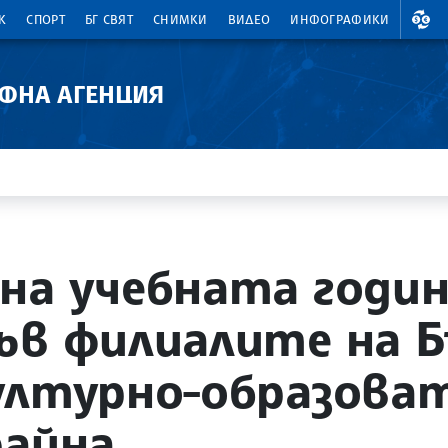
ВАЛ
К
СПОРТ
БГ СВЯТ
СНИМКИ
ВИДЕО
ИНФОГРАФИКИ
АФНА АГЕНЦИЯ
на учебната годин
ъв филиалите на Б
ултурно-образова
райна