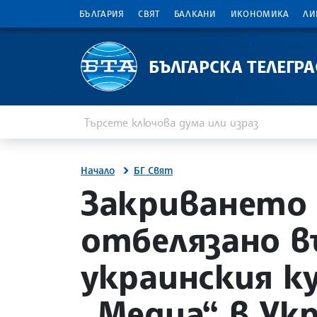
БЪЛГАРИЯ
СВЯТ
БАЛКАНИ
ИКОНОМИКА
ЛИ
БЪЛГАРСКА ТЕЛЕГР
Въведете ключова дума или израз
Търсене
Начало
БГ Свят
site.bta
Закриването 
отбелязано в
украинския к
„Медиа“ в Ук