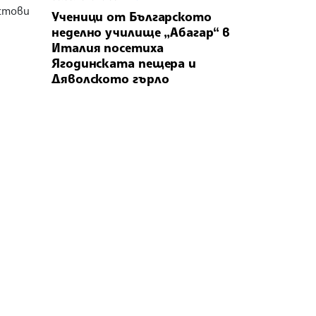
стови
Ученици от Българското
неделно училище „Абагар“ в
Италия посетиха
Ягодинската пещера и
Дяволското гърло