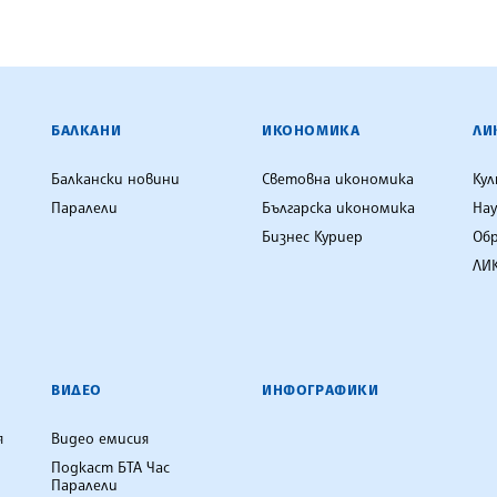
ЕНЦИЯ
БАЛКАНИ
ИКОНОМИКА
ЛИ
Балкански новини
Световна икономика
Ку
Паралели
Българска икономика
Нау
Бизнес Куриер
Об
ЛИК
ВИДЕО
ИНФОГРАФИКИ
я
Видео емисия
Подкаст БТА Час
Паралели