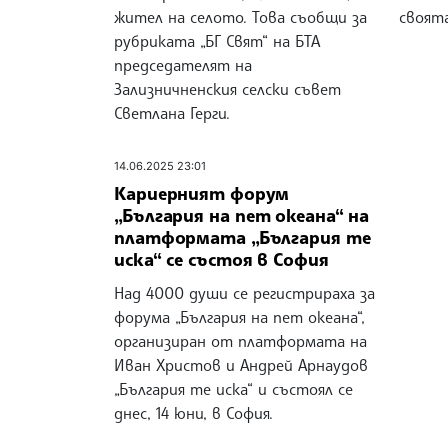
жител на селото. Това съобщи за
своят
рубриката „БГ Свят“ на БТА
председателят на
Зализничненския селски съвет
Светлана Герги.
14.06.2025 23:01
Кариерният форум
„България на пет океана“ на
платформата „България те
иска“ се състоя в София
Над 4000 души се регистрираха за
форума „България на пет океана“,
организиран от платформата на
Иван Христов и Андрей Арнаудов
„България те иска“ и състоял се
днес, 14 юни, в София.