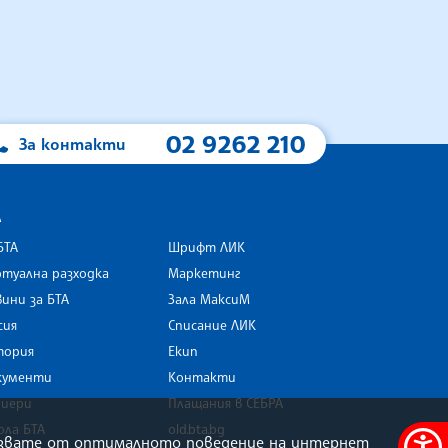
02 9262 210
За контакти
А
БТА
Шрифт ЛИК
туална разходка
Маркетинг
ини за БТА
Зала МаксиМ
rk
сия
Списание ЛИК
тория
Екип
кументи
Контакти
риери
Плащания в СЕБРА
ола БТА
old.bta.bg
олзвате от оптималното поведение на интернет