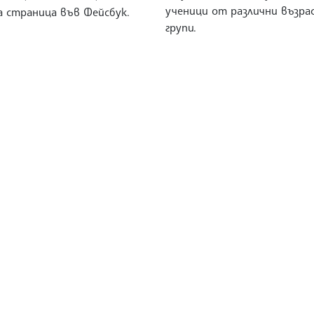
ученици от различни възра
а страница във Фейсбук.
групи.