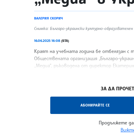
ВАЛЕРИЯ СКОРИЧ
Снимка: Българо-украински културно-образователен 
16.06.2025 16:08
(БТА)
Краят на учебната година бе отбелязан с
Обществената организация „Българо-украи
„Медиа“, ръководена от директор Екатерин
своята страница във Фейсбук.
/ЙК/
ЗА ДА ПРОЧЕТ
АБОНИРАЙТЕ СЕ
Продължете да
Вижте