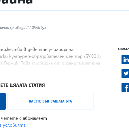
център „Медиа“ / Фейсбук
 тържества в деветте училища на
СПОДЕЛ
нски културно-образователен център (БУКОЦ)
а Гержик. Това съобщиха от организацията на
ЕТЕ ЦЯЛАТА СТАТИЯ
ВЛЕЗТЕ ВЪВ ВАШАТА БТА
 четете с абонамент
 условията