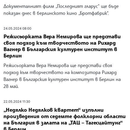
Документалният филм „Последният гларус“ ще бъде
показан днес в берлинското кино „Бротфабрик“.
24.05.2024 08:00
Режисьорката Вера Немирова ще представи
своя подход към творчеството на Рихард
Вагнер в Българския културен институт в
Берлин
Режисьорката Вера Немирова ще представи своя
подход към творчеството на композитора Рихард
Вагнер в Българския културен институт в Берлин на
28 май.
22.05.2024 11:30
„Недялко Недялков квартет“ изпълни
произведения от седемте фолклорни области
на България в залата на „ТАЦ – Тагесцайтунг“
в Берлин