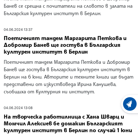
Банев се срещна с почитатели на словото в залата на
Българския културен институт в Берлин.
04.06.2024 13:37
Поетичният тандем Маргарита Петкова и
Добромир Банев ще гостува в Българския
културен институт в Берлин
Поетичният тандем Маргарита Петкова и Добромир
Банев ще гостува в Българския културен институт в
Берлин на 6 юни. Авторите и техните книги ще бъдат
представени от изкуствоведа Ирина Канушева,
съобщиха от Културния ни институт.
ХРОНО
04.06.2024 13:08
На творческа работилница с Хана Шварц и
Момчил Алексиев бе домакин Българският
културен институт в Берлин по случай 1 юни