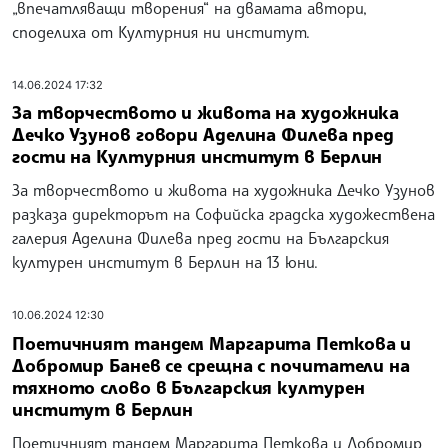
„впечатляващи творения“ на двамата автори,
споделиха от Културния ни институт.
14.06.2024 17:32
За творчеството и живота на художника
Дечко Узунов говори Аделина Филева пред
гости на Културния институт в Берлин
За творчеството и живота на художника Дечко Узунов
разказа директорът на Софийска градска художествена
галерия Аделина Филева пред гости на Българския
културен институт в Берлин на 13 юни.
10.06.2024 12:30
Поетичният тандем Маргарита Петкова и
Добромир Банев се срещна с почитатели на
тяхното слово в Българския културен
институт в Берлин
Поетичният тандем Маргарита Петкова и Добромир