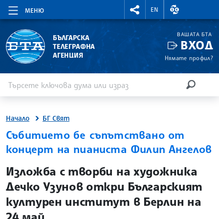
RIGHTMENU.SOCIAL
ВАЛУТНИ КУР
EN
МЕНЮ
ВАШАТА БТА
БЪЛГАРСКА
ВХОД
ТЕЛЕГРАФНА
АГЕНЦИЯ
Нямате профил?
Въведете ключова дума или израз
Търсене
ТЪРСЕН
Начало
БГ Свят
Събитието бе съпътствано от
концерт на пианиста Филип Ангелов
site.bta
Изложба с творби на художника
Дечко Узунов откри Българският
културен институт в Берлин на
24 май