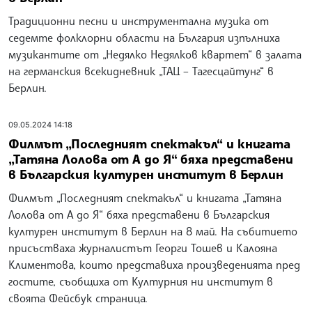
Традиционни песни и инструментална музика от
седемте фолклорни области на България изпълниха
музикантите от „Недялко Недялков квартет“ в залата
на германския всекидневник „ТАЦ – Тагесцайтунг“ в
Берлин.
09.05.2024 14:18
Филмът „Последният спектакъл“ и книгата
„Татяна Лолова от А до Я“ бяха представени
в Българския културен институт в Берлин
Филмът „Последният спектакъл“ и книгата „Татяна
Лолова от А до Я“ бяха представени в Българския
културен институт в Берлин на 8 май. На събитието
присъстваха журналистът Георги Тошев и Калояна
Климентова, които представиха произведенията пред
гостите, съобщиха от Културния ни институт в
своята Фейсбук страница.