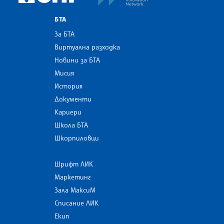
БТА
За БТА
Виртуална разходка
Новини за БТА
Мисия
История
Документи
Кариери
Школа БТА
Шкорпиловци
Шрифт ЛИК
Маркетинг
Зала МаксиМ
Списание ЛИК
Екип