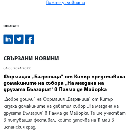
Вижте условията
СПОДЕЛЕТЕ
СВЪРЗАНИ НОВИНИ
04.05.2024 20:00
Формация „Багряница“ от Кипър представиха
домакините на събора „На мегдана на
другата България“ в Палма де Майорка
„Добре дошли“ на Формация „Багряница“ от Кипър
казаха домакините на деветия събор „На мегдана на
другата България“ в Палма де Майорка. Те ще участват
в пътуващия фестивал, който започва на 11 май в
испанския град.