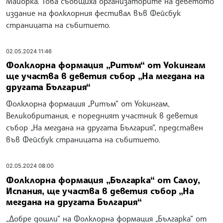
Майорка. Това съобщиха организаторите на деветото
издание на фолклорния фестивал във Фейсбук
страницата на събитието.
02.05.2024 11:46
Фолклорна формация „Ритъм“ от Уокингам
ще участва в деветия събор „На мегдана на
другата България“
Фолклорна формация „Ритъм“ от Уокингам,
Великобритания, е поредният участник в деветия
събор „На мегдана на другата България“, представен
във Фейсбук страницата на събитието.
02.05.2024 08:00
Фолклорна формация „Българка“ от Салоу,
Испания, ще участва в деветия събор „На
мегдана на другата България“
„Добре дошли“ на Фолклорна формация „Българка“ от