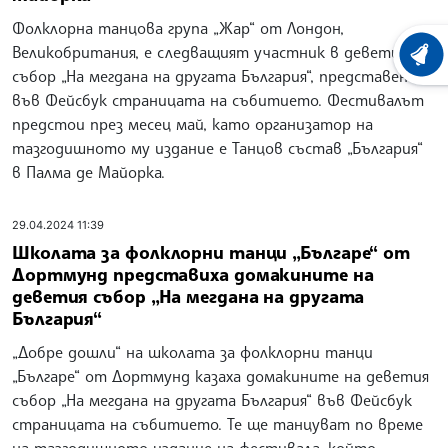
Фолклорна танцова група „Жар“ от Лондон,
Великобритания, е следващият участник в деветия
ХРОНО
събор „На мегдана на другата България“, представен
във Фейсбук страницата на събитието. Фестивалът
предстои през месец май, като организатор на
тазгодишното му издание е Танцов състав „България“
в Палма де Майорка.
29.04.2024 11:39
Школата за фолклорни танци „Българе“ от
Дортмунд представиха домакините на
деветия събор „На мегдана на другата
България“
„Добре дошли“ на школата за фолклорни танци
„Българе“ от Дортмунд казаха домакините на деветия
събор „На мегдана на другата България“ във Фейсбук
страницата на събитието. Те ще танцуват по време