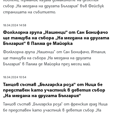
събор „На мегдана на другата България“ във Фейсбук
страницата на събитието.
18.04.2024 14:58
Фолклорна група „Нашенци“ от Сан Бонифачо
ще танцува на събора „На мегдана на другата
България“ в Палма де Майорка
Фолклорна група „Нашенци“ от Сан Бонифачо, Италия,
ще танцува на събора „На мегдана на другата
България“ в Палма де Майорка през месец май.
18.04.2024 10:54
Танцов състав „Българска роза“ от Ница бе
представен като участник в деветия събор
„На мегдана на другата България“
Танцов състав „Българска роза“ от френския град Ница
бе представен като участник в деветия събор „На