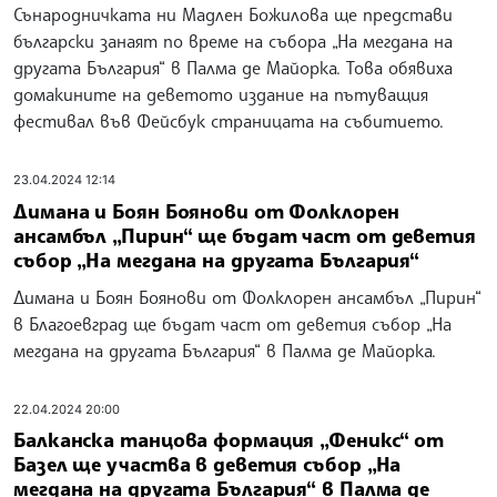
Сънародничката ни Мадлен Божилова ще представи
български занаят по време на събора „На мегдана на
другата България“ в Палма де Майорка. Това обявиха
домакините на деветото издание на пътуващия
фестивал във Фейсбук страницата на събитието.
23.04.2024 12:14
Димана и Боян Боянови от Фолклорен
ансамбъл „Пирин“ ще бъдат част от деветия
събор „На мегдана на другата България“
Димана и Боян Боянови от Фолклорен ансамбъл „Пирин“
в Благоевград ще бъдат част от деветия събор „На
мегдана на другата България“ в Палма де Майорка.
22.04.2024 20:00
Балканска танцова формация „Феникс“ от
Базел ще участва в деветия събор „На
мегдана на другата България“ в Палма де