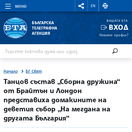
RIGHTMENU.SOCIAL
ВАЛУТНИ КУР
EN
МЕНЮ
ВАШАТА БТА
БЪЛГАРСКА
ВХОД
ТЕЛЕГРАФНА
АГЕНЦИЯ
Нямате профил?
Въведете ключова дума или израз
Търсене
ТЪРСЕН
Начало
БГ Свят
site.bta
Танцов състав „Сборна дружина“
от Брайтън и Лондон
представиха домакините на
деветия събор „На мегдана на
другата България“