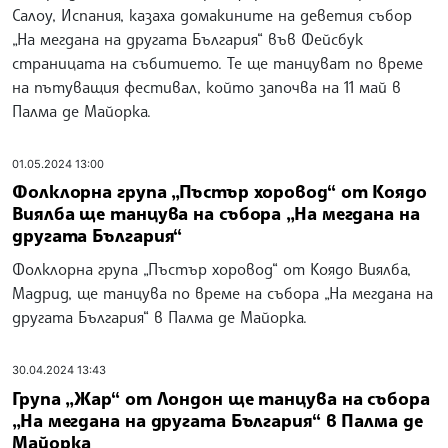
Салоу, Испания, казаха домакините на деветия събор
„На мегдана на другата България“ във Фейсбук
страницата на събитието. Те ще танцуват по време
на пътуващия фестивал, който започва на 11 май в
Палма де Майорка.
01.05.2024 13:00
Фолклорна група „Пъстър хоровод“ от Коядо
Виялба ще танцува на събора „На мегдана на
другата България“
Фолклорна група „Пъстър хоровод“ от Коядо Виялба,
Мадрид, ще танцува по време на събора „На мегдана на
другата България“ в Палма де Майорка.
30.04.2024 13:43
Група „Жар“ от Лондон ще танцува на събора
„На мегдана на другата България“ в Палма де
Майорка