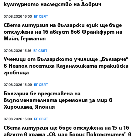
културното наследство на Добрич
07.08.2026 16:00
БГ СВЯТ
Света литургия на български език ще бъде
отслужена на 16 август във Франкфурт на
Майн, Германия
07.08.2026 15:16
БГ СВЯТ
Ученици от Българското училище „Българче“
в Неапол посетиха Казанлъшката тракийска
гробница
07.08.2026 15:09
БГ СВЯТ
България бе представена на
възпоменателната церемония за мир в
Хирошима, Япония
07.08.2026 15:00
БГ СВЯТ
Света литургия ще бъде отслужена на 15 и 16
август в храма „Св. цар Борис Покръстител” в