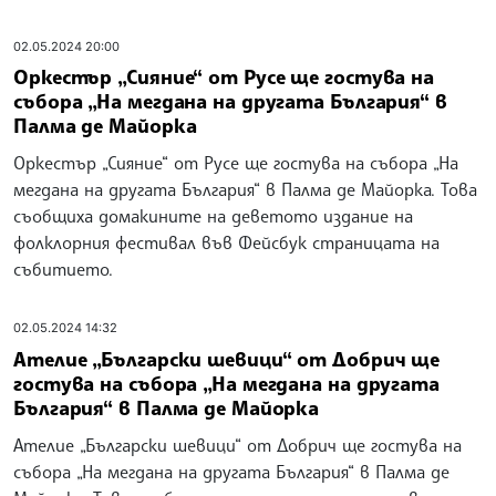
02.05.2024 20:00
Оркестър „Сияние“ от Русе ще гостува на
събора „На мегдана на другата България“ в
Палма де Майорка
Оркестър „Сияние“ от Русе ще гостува на събора „На
мегдана на другата България“ в Палма де Майорка. Това
съобщиха домакините на деветото издание на
фолклорния фестивал във Фейсбук страницата на
събитието.
02.05.2024 14:32
Ателие „Български шевици“ от Добрич ще
гостува на събора „На мегдана на другата
България“ в Палма де Майорка
Ателие „Български шевици“ от Добрич ще гостува на
събора „На мегдана на другата България“ в Палма де