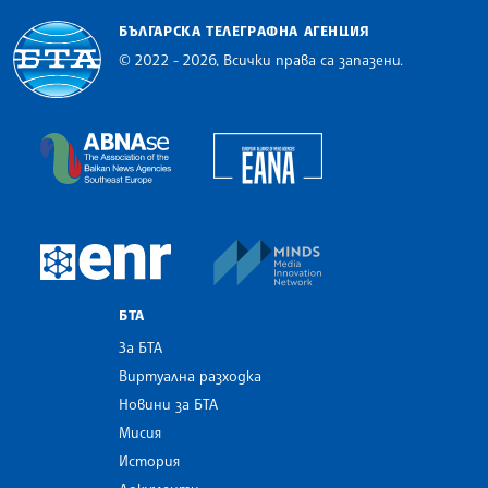
БЪЛГАРСКА ТЕЛЕГРАФНА АГЕНЦИЯ
© 2022 - 2026, Всички права са запазени.
Българска телеграфна агенция
European Alliance of N
The Assocoation of the Balkan News Agencies S
MINDS Media Innovatio
European Newsroom
БТА
За БТА
Виртуална разходка
Новини за БТА
Мисия
История