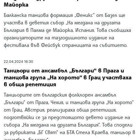
Майорка
Балканска танцова формация „Феникс“ от Базел ще
участва в деветия събор „На мегдана на другата
България в Палма де Майорка, Испания. Това съобщиха
организаторите на тазгодишното издание на
фестивала във Фейсбук страницата на събитието.
22.04.2024 16:30
Танцьори от ансамбъл „Българи“ в Прага и
танцова група „На хорото“ в Грац участваха
в обща репетиция
Танцьорите от българския фолклорен ансамбъл
„Българи“ от Прага, Чехия, и танцова група „На хорото“
от Грац, Австрия, реализираха обща репетиция,
подготвяйки се за предстоящото девето издание на
събора „На мегдана на другата България“. Това сподели
за рубриката „БГ Свят“ на БТА Стела Краева, танцьор в
ансамбъл „Българи“.