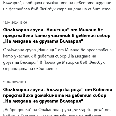
България“, съобщиха домакините на деветото издание
на фестивала във Фейсбук страницата на събитието.
19.04.2024 16:06
Фолклорна група „Нашенци“ от Милано бе
представена като участник в деветия събор
„На мегдана на другата България“
Фолклорна група „Нашенци“ от Милано бе представена
като участник в деветия събор „На мегдана на
другата България“ в Палма де Майорка във Фейсбук
страницата на събитието.
19.04.2024 11:51
Фолклорна група „Българска роза“ от Кобленц
представиха домакините на деветия събор
„На мегдана на другата България“
„Добре дошли“ на Фолклорна група „Българска роза“ от
Кобленц, Германия, казаха домакините на деветия