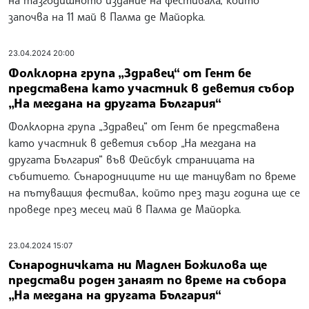
на тазгодишното издание на фестивала, който
започва на 11 май в Палма де Майорка.
23.04.2024 20:00
Фолклорна група „Здравец“ от Гент бе
представена като участник в деветия събор
„На мегдана на другата България“
Фолклорна група „Здравец“ от Гент бе представена
като участник в деветия събор „На мегдана на
другата България“ във Фейсбук страницата на
събитието. Сънародниците ни ще танцуват по време
на пътуващия фестивал, който през тази година ще се
проведе през месец май в Палма де Майорка.
23.04.2024 15:07
Сънародничката ни Мадлен Божилова ще
представи роден занаят по време на събора
„На мегдана на другата България“