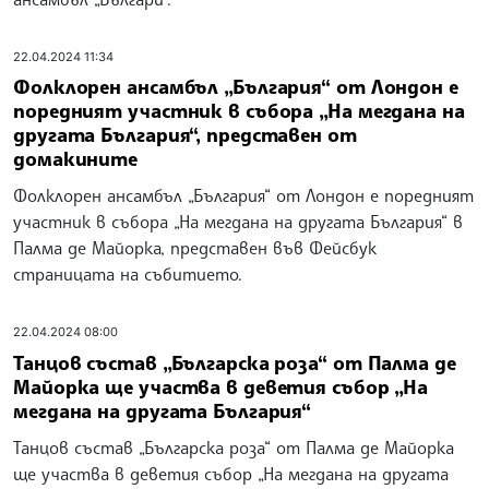
22.04.2024 11:34
Фолклорен ансамбъл „България“ от Лондон е
поредният участник в събора „На мегдана на
другата България“, представен от
домакините
Фолклорен ансамбъл „България“ от Лондон е поредният
участник в събора „На мегдана на другата България“ в
Палма де Майорка, представен във Фейсбук
страницата на събитието.
22.04.2024 08:00
Танцов състав „Българска роза“ от Палма де
Майорка ще участва в деветия събор „На
мегдана на другата България“
Танцов състав „Българска роза“ от Палма де Майорка
ще участва в деветия събор „На мегдана на другата