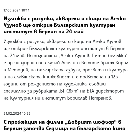
17.05.2024 10:14
Изложба с рисунки, акварели и скици на Дечко
Узунов ще открие Българският културен
институт в Берлин на 24 май
Изложба с рисунки, акварели и скици на Дечко Узунов
ще открие Българският културен институт в Берлин
на 24 май. Експозицията „Дечко Узунов. Пътни бележки“
е организирана по случай Деня на светите братя Кирил
и Методий, на българската азбука, просвета и култура
и на славянската книжовност и е посветена на 125
години от рождението на художника, съобщи
специално за рубриката „БГ Свят“ на БТА директорът
на Културния ни институт Борислав Петранов.
21.02.2024 10:32
С прожекция на филма „Добрият шофьор“ в
Берлин започва Седмица на българското кино