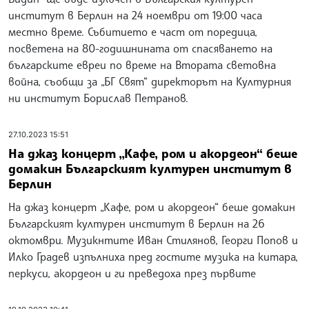
институт в Берлин на 24 ноември от 19:00 часа
местно време. Събитието е част от поредица,
посветена на 80-годишнината от спасяването на
българските евреи по време на Втората световна
война, съобщи за „БГ Свят“ директорът на Културния
ни институт Борислав Петранов.
27.10.2023 15:51
На джаз концерт „Кафе, ром и акордеон“ беше
домакин Българският културен институт в
Берлин
На джаз концерт „Кафе, ром и акордеон“ беше домакин
Българският културен институт в Берлин на 26
октомври. Музикнтите Иван Стилянов, Георги Попов и
Илко Градев изпълниха пред гостите музика на китара,
перкуси, акордеон и ги преведоха през първите