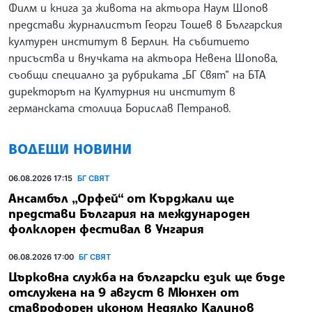
Филм и книга за живота на актьора Наум Шопов
представи журналистът Георги Тошев в Българския
културен институт в Берлин. На събитието
присъства и внучката на актьора Невена Шопова,
съобщи специално за рубриката „БГ Свят“ на БТА
директорът на Културния ни институт в
германската столица Борислав Петранов.
ВОДЕЩИ НОВИНИ
06.08.2026 17:15
БГ СВЯТ
Ансамбъл „Орфей“ от Кърджали ще
представи България на международен
фолклорен фестивал в Унгария
06.08.2026 17:00
БГ СВЯТ
Църковна служба на български език ще бъде
отслужена на 9 август в Мюнхен от
ставрофорен иконом Недялко Калинов