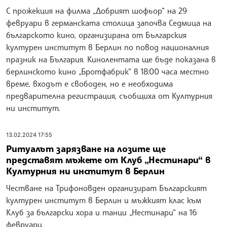
С прожекция на филма „Добрият шофьор“ на 29
февруари в германската столица започва Седмица на
българското кино, организирана от Българския
културен институт в Берлин по повод националния
празник на България. Кинолентата ще бъде показана в
берлинското кино „Бротфабрик“ в 18:00 часа местно
време, входът е свободен, но е необходима
предварителна регистрация, съобщиха от Културния
ни институт.
13.02.2024 17:55
Ритуалът зарязване на лозите ще
представят мъжете от Клуб „Нестинари“ в
Културния ни институт в Берлин
Честване на Трифоновден организират Българският
културен институт в Берлин и мъжкият клас към
Клуб за български хора и танци „Нестинари“ на 16
февруари.