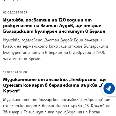
02.02.2024 16:37
Изложба, посветена на 120 години от
рождението на Златан Дудов, ще открие
Българският културен институт в Берлин
Изложба, озаглавена „Златан Дудов: Един българин –
класик на германското кино“, ще открие Българският
културен институт в Берлин на 8 февруари в 19:00
часа местно време.
13.01.2024 08:00
Музикантите от ансамбъл „Тембристо“ ще
изнесат концерт в берлинската църква „Св.
ХРОНО
Кръст“
Музикантите от българския ансамбъл „Тембристо“ ще
изнесат концерт в берлинската църква „Св. Кръст“ на
26 януари. Те ще изпълнят произведения на Йохан