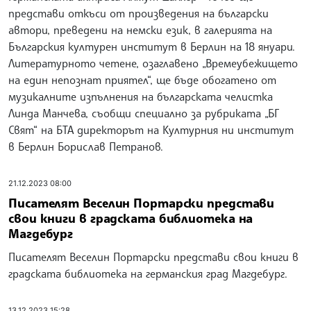
представи откъси от произведения на български
автори, преведени на немски език, в галерията на
Българския културен институт в Берлин на 18 януари.
Литературното четене, озаглавено „Времеубежището
на един непознат приятел“, ще бъде обогатено от
музикалните изпълнения на българската челистка
Линда Манчева, съобщи специално за рубриката „БГ
Свят“ на БТА директорът на Културния ни институт
в Берлин Борислав Петранов.
21.12.2023 08:00
Писателят Веселин Портарски представи
свои книги в градската библиотека на
Магдебург
Писателят Веселин Портарски представи свои книги в
градската библиотека на германския град Магдебург.
13.12.2023 15:28