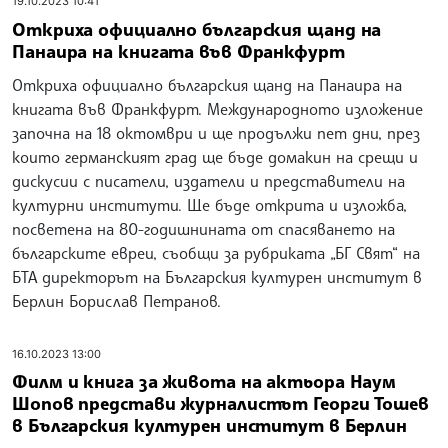
19.10.2023 10:41
Откриха официално българския щанд на
Панаира на книгата във Франкфурт
Откриха официално българския щанд на Панаира на
книгата във Франкфурт. Международното изложение
започна на 18 октомври и ще продължи пет дни, през
които германският град ще бъде домакин на срещи и
дискусии с писатели, издатели и представители на
културни институти. Ще бъде открита и изложба,
посветена на 80-годишнината от спасяването на
българските евреи, съобщи за рубриката „БГ Свят“ на
БТА директорът на Българския културен институт в
Берлин Борислав Петранов.
16.10.2023 13:00
Филм и книга за живота на актьора Наум
Шопов представи журналистът Георги Тошев
в Българския културен институт в Берлин