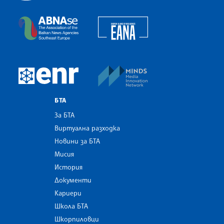
Българска телеграфна агенция
European Alliance of N
The Assocoation of the Balkan News Agencies S
MINDS Media Innovatio
European Newsroom
БТА
За БТА
Виртуална разходка
Новини за БТА
Мисия
История
Документи
Кариери
Школа БТА
Шкорпиловци