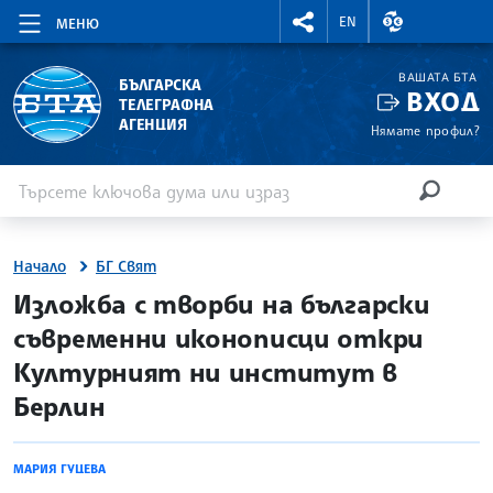
RIGHTMENU.SOCIAL
ВАЛУТНИ КУР
EN
МЕНЮ
ВАШАТА БТА
БЪЛГАРСКА
ВХОД
ТЕЛЕГРАФНА
АГЕНЦИЯ
Нямате профил?
Въведете ключова дума или израз
Търсене
ТЪРСЕН
Начало
БГ Свят
site.bta
Изложба с творби на български
съвременни иконописци откри
Културният ни институт в
Берлин
МАРИЯ ГУЦЕВА