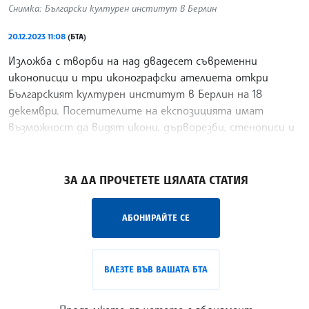
Снимка: Български културен институт в Берлин
20.12.2023 11:08
(БТА)
Изложба с творби на над двадесет съвременни
иконописци и три иконографски ателиета откри
Българският културен институт в Берлин на 18
декември. Посетителите на експозицията имат
възможност да видят икони, дърворезби, стенописи и
мозайки, изработени
/ЙК/
ЗА ДА ПРОЧЕТЕТЕ ЦЯЛАТА СТАТИЯ
АБОНИРАЙТЕ СЕ
ВЛЕЗТЕ ВЪВ ВАШАТА БТА