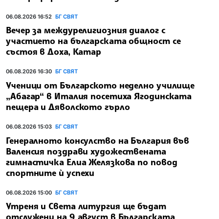
06.08.2026 16:52
БГ СВЯТ
Вечер за междурелигиозния диалог с
участието на българската общност се
състоя в Доха, Катар
06.08.2026 16:30
БГ СВЯТ
Ученици от Българското неделно училище
„Абагар“ в Италия посетиха Ягодинската
пещера и Дяволското гърло
06.08.2026 15:03
БГ СВЯТ
Генералното консулство на България във
Валенсия поздрави художествената
гимнастичка Елиа Желязкова по повод
спортните ѝ успехи
06.08.2026 15:00
БГ СВЯТ
Утреня и Света литургия ще бъдат
отслужени на 9 август в Българската