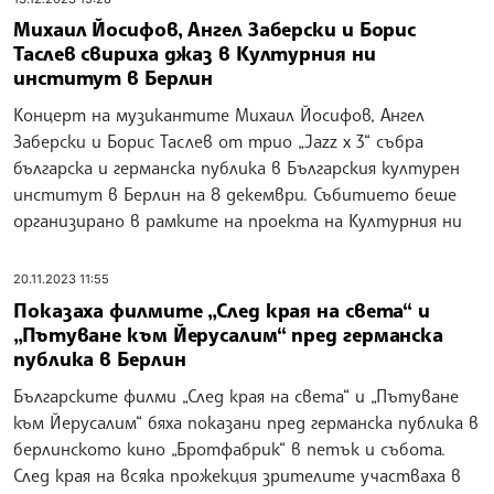
Михаил Йосифов, Ангел Заберски и Борис
Таслев свириха джаз в Културния ни
институт в Берлин
Концерт на музикантите Михаил Йосифов, Ангел
Заберски и Борис Таслев от трио „Jazz x 3“ събра
българска и германска публика в Българския културен
институт в Берлин на 8 декември. Събитието беше
организирано в рамките на проекта на Културния ни
20.11.2023 11:55
Показаха филмите „След края на света“ и
„Пътуване към Йерусалим“ пред германска
публика в Берлин
Българските филми „След края на света“ и „Пътуване
към Йерусалим“ бяха показани пред германска публика в
берлинското кино „Бротфабрик“ в петък и събота.
След края на всяка прожекция зрителите участваха в