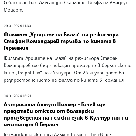
Себастиан Бах, Алесандро Скарлати, Волфганг Амадеус
Моцарт,
09.01.2024 11:30
Филмът „Уроците на Блага“ на режисьора
Стефан Командарев тръгва по кината в
Германия
Филмът „Уроците на Блага“ на режисьора Стефан
Командарев ще бъде показан премиерно в берлинското
кино „Delphi Lux“ на 24 януари. От 25 януари започва
разпространението на филма по кината в Германия.
04.01.2024 16:21
Актрисата Алмут Цилхер - Гочев ще
представи откъси от български
произведения на немски език в Културния ни
институт в Берлин
Германската актриса Алмут Цилхер - Гочев ще