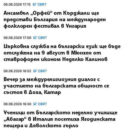
06.08.2026 17:15
БГ СВЯТ
Ансамбъл „Орфей“ от Кърджали ще
представи България на международен
фолклорен фестивал в Унгария
06.08.2026 17:00
БГ СВЯТ
Църковна служба на български език ще бъде
отслужена на 9 август в Мюнхен от
ставрофорен иконом Недялко Калинов
06.08.2026 16:52
БГ СВЯТ
Вечер за междурелигиозния диалог с
участието на българската общност се
състоя в Доха, Катар
06.08.2026 16:30
БГ СВЯТ
Ученици от Българското неделно училище
„Абагар“ в Италия посетиха Ягодинската
пещера и Дяволското гърло