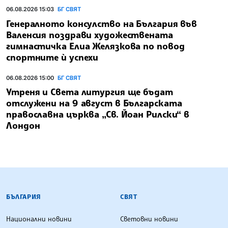
06.08.2026 15:03
БГ СВЯТ
Генералното консулство на България във
Валенсия поздрави художествената
гимнастичка Елиа Желязкова по повод
спортните ѝ успехи
06.08.2026 15:00
БГ СВЯТ
Утреня и Света литургия ще бъдат
отслужени на 9 август в Българската
православна църква „Св. Йоан Рилски“ в
Лондон
БЪЛГАРСКА ТЕЛЕГРАФНА АГЕНЦИЯ
БЪЛГАРИЯ
СВЯТ
Национални новини
Световни новини