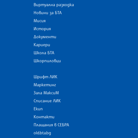
Виртуална разходка
Новини за БТА
Мисия
История
Документи
Кариери
Школа БТА
Шкорпиловци
Шрифт ЛИК
Маркетинг
Зала МаксиМ
Списание ЛИК
Екип
Контакти
Плащания в СЕБРА
old.bta.bg