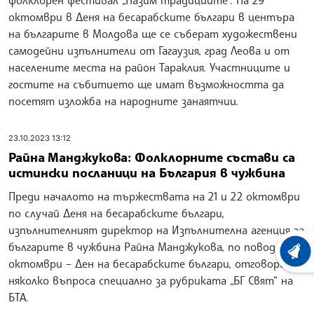
октомври в Деня на бесарабските българи в центъра
на българите в Молдова ще се съберат художествени
самодейни изпълнители от Гагаузия, град Леова и от
населените места на район Тараклия. Участниците и
гостите на събитието ще имат възможността да
посетят изложба на народните занаятчии.
23.10.2023 13:12
Райна Манджукова: Фолклорните състави са
истински посланици на България в чужбина
Преди началото на тържествата на 21 и 22 октомври
по случай Деня на бесарабските българи,
изпълнителният директор на Изпълнителна агенция за
българите в чужбина Райна Манджукова, по повод 29
ХРОНО
октомври – Ден на бесарабските българи, отговори на
няколко въпроса специално за рубриката „БГ Свят“ на
БТА.