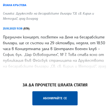
ЙОАНА КРЪСТЕВА
Снимка: Дружество на бесарабските българи "Св. св. Кирил и
Методий", град Болград
25.10.2023 11:38
(БТА)
Празничен концерт, посветен на Деня на бесарабските
българи, ще се състои на 29 октомври, неделя, от 18:30
часа в Концертната зала в Централен военен клуб –
София, бул. „Цар Освободител“, № 7. Това става ясно от
публикация във Фейсбук страницата на Дружеството
на бесарабските българи „Св. св. Кирил и Методий“, град
Болград.
/ИКВ/
ЗА ДА ПРОЧЕТЕТЕ ЦЯЛАТА СТАТИЯ
АБОНИРАЙТЕ СЕ