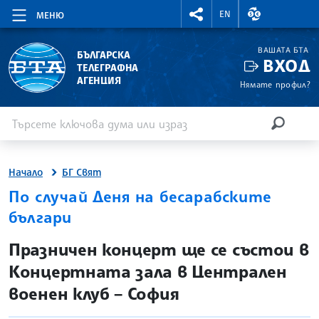
RIGHTMENU.SOCIAL
ВАЛУТНИ КУР
EN
МЕНЮ
ВАШАТА БТА
БЪЛГАРСКА
ВХОД
ТЕЛЕГРАФНА
АГЕНЦИЯ
Нямате профил?
Въведете ключова дума или израз
Търсене
ТЪРСЕН
Начало
БГ Свят
По случай Деня на бесарабските
българи
site.bta
Празничен концерт ще се състои в
Концертната зала в Централен
военен клуб – София