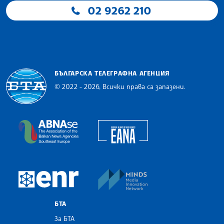
02 9262 210
БЪЛГАРСКА ТЕЛЕГРАФНА АГЕНЦИЯ
© 2022 - 2026, Всички права са запазени.
Българска телеграфна агенция
European Alliance of N
The Assocoation of the Balkan News Agencies S
MINDS Media Innovatio
European Newsroom
БТА
За БТА