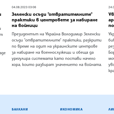
04.08.2023 03:06
24.
и
Зеленски осъди "отвратителните"
Ув
практики в центровете за набиране
ар
на войници
по
и
Президентът на Украйна Володимир Зеленски
Ук
ст
осъди "отвратителните" практики, разкрити
би
по време на одит на украинските центрове
ре
за набиране на военнослужещи и обеща да
Бо
аде
урегулира системата като постави начело
мо
хора, които разбират значението на войната.
ув
кр
ЕНЦИЯ
БАЛКАНИ
ИКОНОМИКА
ЛИ