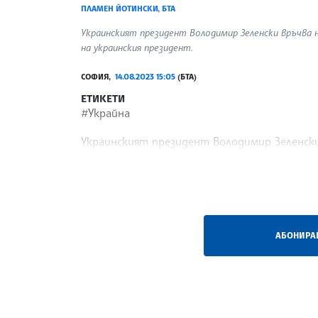
ПЛАМЕН ЙОТИНСКИ, БТА
Украинският президент Володимир Зеленски връчва н
на украинския президент.
СОФИЯ,
14.08.2023 15:05
(БТА)
ЕТИКЕТИ
#Украйна
Украинският президент Володимир Зеленски
войната й срещу Русия – корупцията.
/ПТА/
АБОНИРАЙ