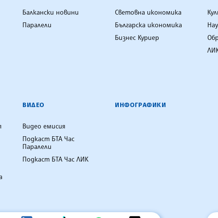
Балкански новини
Световна икономика
Ку
Паралели
Българска икономика
Нау
Бизнес Куриер
Об
ЛИК
ВИДЕО
ИНФОГРАФИКИ
я
Видео емисия
Подкаст БТА Час
Паралели
Подкаст БТА Час ЛИК
а