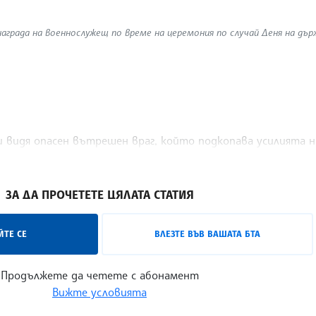
аграда на военнослужещ по време на церемония по случай Деня на дър
 видя опасен вътрешен враг, който подкопава усилията н
ЗА ДА ПРОЧЕТЕТЕ ЦЯЛАТА СТАТИЯ
ТЕ СЕ
ВЛЕЗТЕ ВЪВ ВАШАТА БТА
Продължете да четете с абонамент
Вижте условията