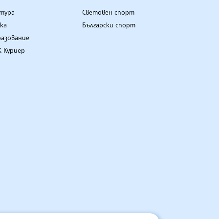
лтура
Световен спорт
ка
Български спорт
разование
 Куриер