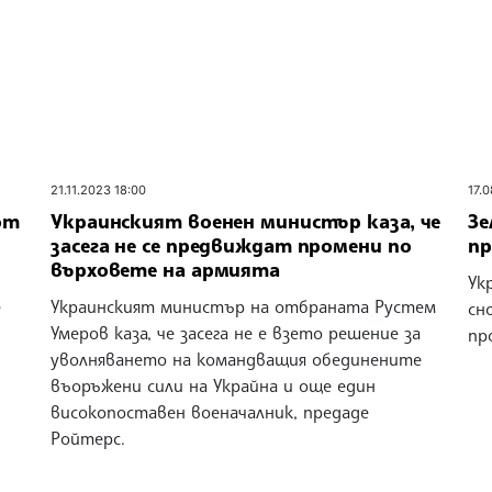
21.11.2023 18:00
17.
от
Украинският военен министър каза, че
Зе
засега не се предвиждат промени по
пр
върховете на армията
Ук
е
Украинският министър на отбраната Рустем
сн
Умеров каза, че засега не е взето решение за
пр
уволняването на командващия обединените
въоръжени сили на Украйна и още един
високопоставен военачалник, предаде
Ройтерс.