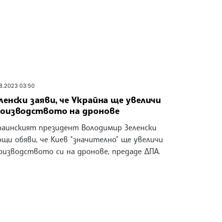
08.2023 03:50
ленски заяви, че Украйна ще увеличи
оизводството на дронове
раинският президент Володимир Зеленски
ощи обяви, че Киев "значително" ще увеличи
оизводството си на дронове, предаде ДПА.