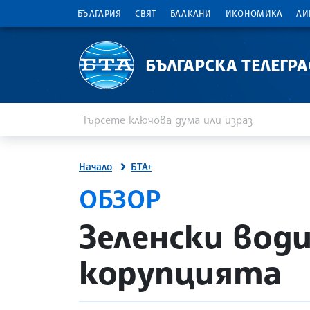
БЪЛГАРИЯ
СВЯТ
БАЛКАНИ
ИКОНОМИКА
ЛИ
БЪЛГАРСКА ТЕЛЕГР
Въведете ключова дума или израз
Търсене
Начало
БТА+
ОБЗОР
site.bta
Зеленски води
корупцията