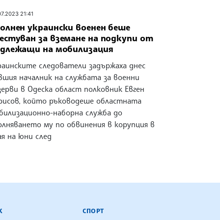
07.2023 21:41
олнен украински военен беше
естуван за вземане на подкупи от
длежащи на мобилизация
раинските следователи задържаха днес
вшия началник на службата за военни
зерви в Одеска област полковник Евген
рисов, който ръководеше областната
билизационно-наборна служба до
олняването му по обвинения в корупция в
ая на юни след
К
СПОРТ