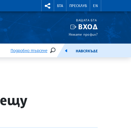
УТНИ КУРСОВЕ
RIGHTMENU.SOCIAL
БТА
ПРЕСКЛУБ
EN
ВАШАТА БТА
ВХОД
Нямате профил?
Подробно търсене
НАВСЯКЪДЕ
ТЪРСЕНЕ
ЕМИСИЯ
рещу