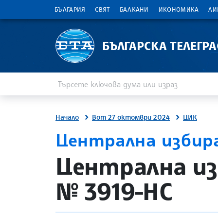
БЪЛГАРИЯ
СВЯТ
БАЛКАНИ
ИКОНОМИКА
ЛИ
БЪЛГАРСКА ТЕЛЕГР
Въведете ключова дума или израз
Търсене
Начало
Вот 27 октомври 2024
ЦИК
Централна избир
site.bta
Централна из
№ 3919-НС