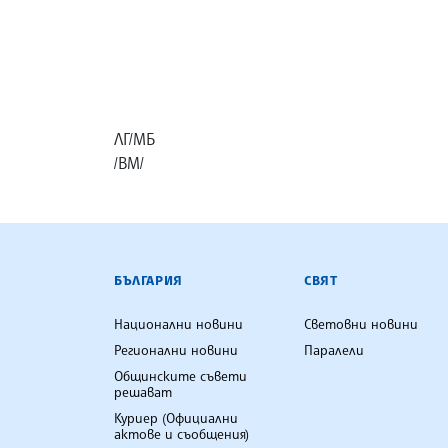
ЛГ/МБ
/ВМ/
БЪЛГАРСКА ТЕЛЕГРАФНА АГ
БЪЛГАРИЯ
СВЯТ
Национални новини
Световни новини
Регионални новини
Паралели
Общинските съвети
решават
Куриер (Официални
актове и съобщения)