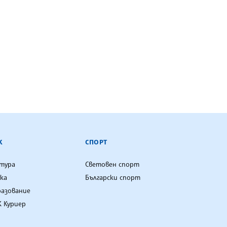
К
СПОРТ
лтура
Световен спорт
ка
Български спорт
разование
 Куриер