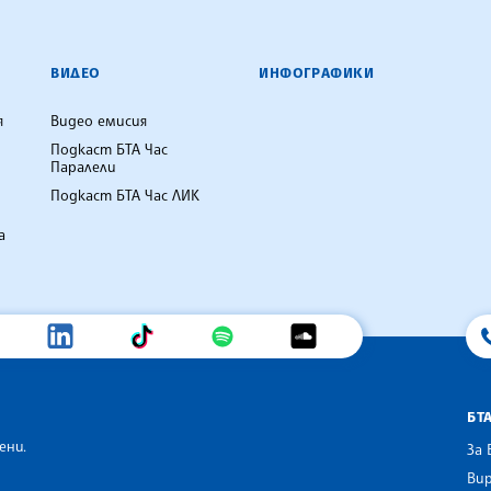
ВИДЕО
ИНФОГРАФИКИ
я
Видео емисия
Подкаст БТА Час
Паралели
Подкаст БТА Час ЛИК
а
БТ
ени.
За 
Вир