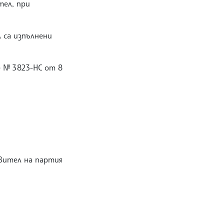
тел, при
 са изпълнени
ие № 3823-НС от 8
вител на партия