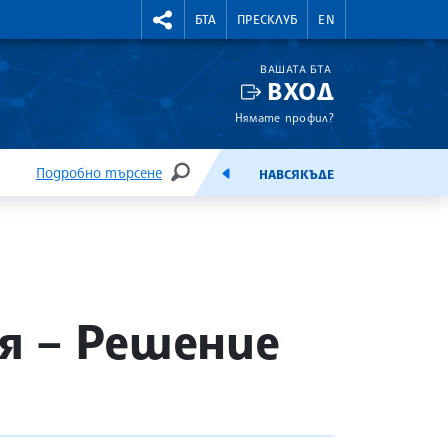
УТНИ КУРСОВЕ
RIGHTMENU.SOCIAL
БТА
ПРЕСКЛУБ
EN
ВАШАТА БТА
ВХОД
Нямате профил?
Подробно търсене
НАВСЯКЪДЕ
ТЪРСЕНЕ
ЕМИСИЯ
я – Решение