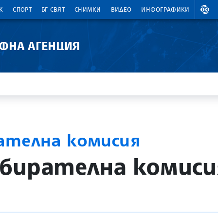
ВАЛ
К
СПОРТ
БГ СВЯТ
СНИМКИ
ВИДЕО
ИНФОГРАФИКИ
АФНА АГЕНЦИЯ
ателна комисия
бирателна комиси