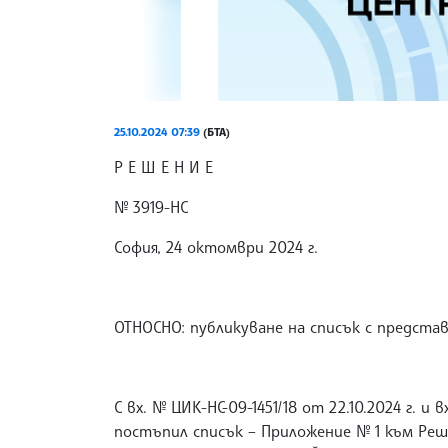
25.10.2024 07:39
(БТА)
Р Е Ш Е Н И Е
№ 3919-НС
София, 24 октомври 2024 г.
ОТНОСНО: публикуване на списък с предста
С вх. № ЦИК-НС-09-1451/18 от 22.10.2024 г. и
постъпил списък – Приложение № 1 към Реш