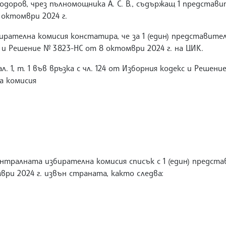
оров, чрез пълномощника А. С. В., съдържащ 1 представи
 октомври 2024 г.
рателна комисия констатира, че за 1 (един) представител
с и Решение № 3823-НС от 8 октомври 2024 г. на ЦИК.
л. 1, т. 1 във връзка с чл. 124 от Изборния кодекс и Решен
а комисия
тралната избирателна комисия списък с 1 (един) предста
ври 2024 г. извън страната, както следва: