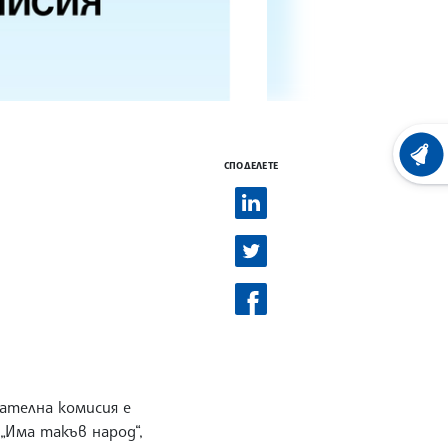
ХРОНО
СПОДЕЛЕТЕ
ирателна комисия е
„Има такъв народ“,