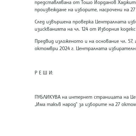
представлявана от Тошо Йорданов Хаджитод
произвеждане на изборите, насрочени на 27
След извършена проверка Централната изби
изискванията на чл. 124 от Изборния кодек
Предвид изложеното и на основание чл. 57, а
октомври 2024 г. Централната избирателн
Р Е Ш И:
ПУБЛИКУВА на интернет страницата на Цен
„Има такъв народ“ за изборите на 27 октом