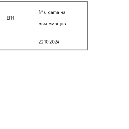
№ и дата на
ЕГН
пълномощно
22.10.2024