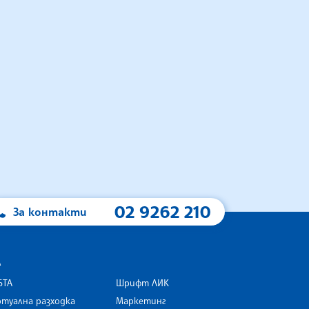
02 9262 210
За контакти
А
БТА
Шрифт ЛИК
туална разходка
Маркетинг