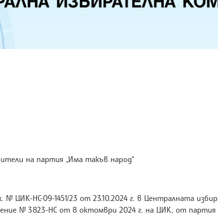
вители на партия „Има такъв народ“
 вх. № ЦИК-НС-09-1451/23 от 23.10.2024 г. в Централната изб
ение № 3823-НС от 8 октомври 2024 г. на ЦИК, от партия 