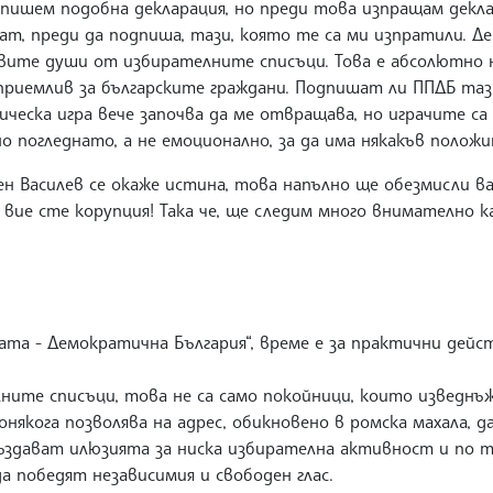
дпишем подобна декларация, но преди това изпращам декла
ат, преди да подпиша, тази, която те са ми изпратили. Д
вите души от избирателните списъци. Това е абсолютно н
риемлив за българските граждани. Подпишат ли ППДБ тази
ическа игра вече започва да ме отвращава, но играчите с
но погледнато, а не емоционално, за да има някакъв поло
Асен Василев се окаже истина, това напълно ще обезмисли
вие сте корупция! Така че, ще следим много внимателно к
а - Демократична България“, време е за практични действ
ите списъци, това не са само покойници, които изведнъж с
някога позволява на адрес, обикновено в ромска махала, д
създават илюзията за ниска избирателна активност и по т
 победят независимия и свободен глас.