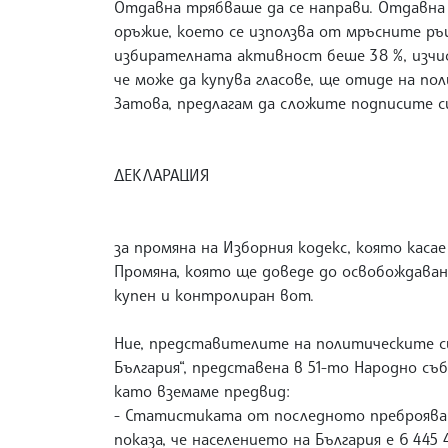
Отдавна трябваше да се направи. Отдавна
оръжие, което се използва от мръсните ръц
избирателната активност беше 38 %, изчис
че може да купува гласове, ще отиде на п
Затова, предлагам да сложите подписите с
ДЕКЛАРАЦИЯ
за промяна на Изборния кодекс, която кас
Промяна, която ще доведе до освобождаван
купен и контролиран вот.
Ние, представителите на политическите с
България“, представена в 51-то Народно съ
като вземаме предвид:
- Статистиката от последното преброяване 
показа, че населението на България е 6 445 