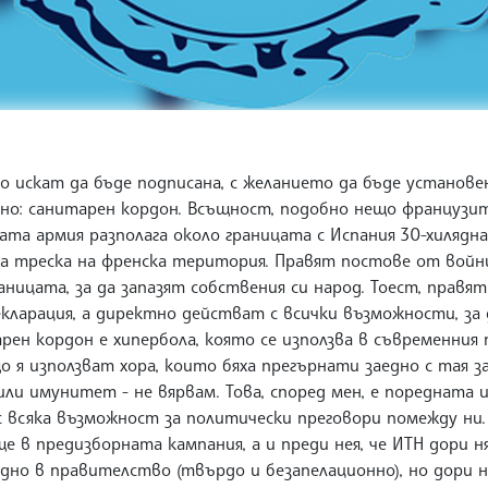
о искат да бъде подписана, с желанието да бъде установе
сно: санитарен кордон. Всъщност, подобно нещо французи
та армия разполага около границата с Испания 30-хилядна 
а треска на френска територия. Правят постове от войн
аницата, за да запазят собствения си народ. Тоест, правя
декларация, а директно действат с всички възможности, з
тарен кордон е хипербола, която се използва в съвременния
 я използват хора, които бяха прегърнати заедно с тая з
били имунитет - не вярвам. Това, според мен, е поредната
всяка възможност за политически преговори помежду ни.
ще в предизборната кампания, а и преди нея, че ИТН дори н
едно в правителство (твърдо и безапелационно), но дори н