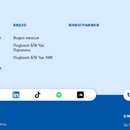
ВИДЕО
ИНФОГРАФИКИ
я
Видео емисия
Подкаст БТА Час
Паралели
Подкаст БТА Час ЛИК
а
БТ
ени.
За 