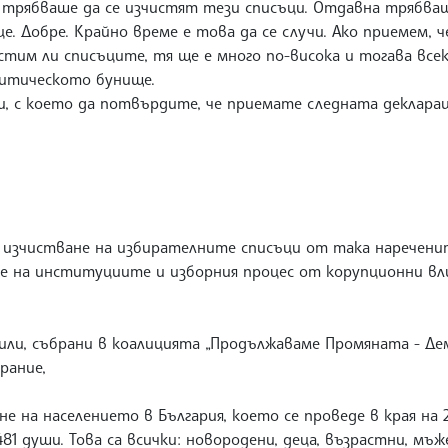
 трябваше да се изчистят тези списъци. Отдавна трябва
е. Добре. Крайно време е това да се случи. Ако приемем, 
тим ли списъците, тя ще е много по-висока и тогава всек
олитическото бунище.
и, с което да потвърдите, че приемате следната деклара
ае изчистване на избирателните списъци от така наречен
е на институциите и изборния процес от корупционни вл
или, събрани в коалицията „Продължаваме Промяната - Д
брание,
на населението в България, което се проведе в края на 20
481 души. Това са всички: новородени, деца, възрастни, мъ