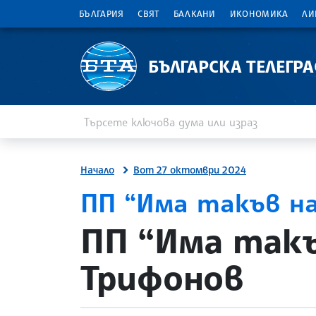
БЪЛГАРИЯ
СВЯТ
БАЛКАНИ
ИКОНОМИКА
ЛИ
БЪЛГАРСКА ТЕЛЕГР
Въведете ключова дума или израз
Търсене
Начало
Вот 27 октомври 2024
ПП “Има такъв на
site.bta
ПП “Има такъ
Трифонов