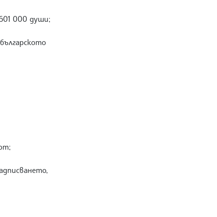
601 000 души;
 българското
от;
адписването,