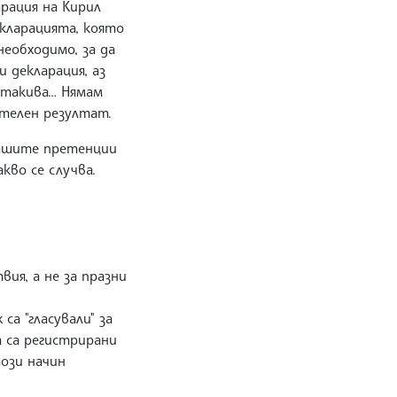
рация на Кирил
екларацията, която
еобходимо, за да
 декларация, аз
а такива… Нямам
жителен резултат.
 вашите претенции
акво се случва.
ия, а не за празни
а "гласували" за
а са регистрирани
ози начин