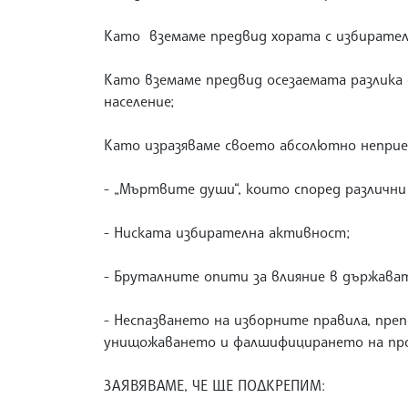
Като вземаме предвид хората с избирателн
Като вземаме предвид осезаемата разлика
население;
Като изразяваме своето абсолютно неприе
- „Мъртвите души“, които според различни
- Ниската избирателна активност;
- Бруталните опити за влияние в държава
- Неспазването на изборните правила, пре
унищожаването и фалшифицирането на пр
ЗАЯВЯВАМЕ, ЧЕ ЩЕ ПОДКРЕПИМ: