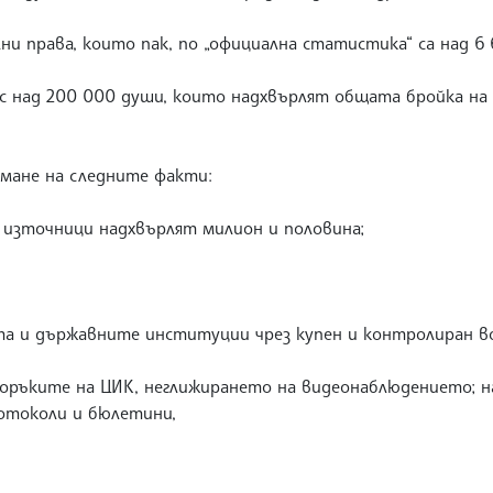
и права, които пак, по „официална статистика“ са над 6 
 с над 200 000 души, които надхвърлят общата бройка на
мане на следните факти:
 източници надхвърлят милион и половина;
та и държавните институции чрез купен и контролиран в
поръките на ЦИК, неглижирането на видеонаблюдението; н
отоколи и бюлетини,