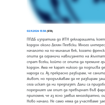
02.11.2024 13:38
(БТА)
ППДБ изпратиха до ИТН декларацията, коят
кордон около Делян Пеевски. Много интере
началото на по-миналия век, когато френска
опита да ограничи навлизането на жълтат
спрат всеки, който се опита да премине гр
кордон. Ама не карат никого да подписва 
народа си. Аз прекрасно разбирам, че сани
живот, но продължавам да не разбирам защо
сега искат да ни предпазят. Дали са придо
поредният им опит да превърнат във фарс 
припомня, че аз ясно заявих многократно, о
Ново начало. Не само няма да участваме за