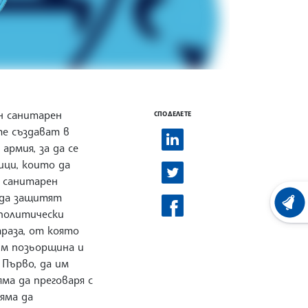
н санитарен
СПОДЕЛЕТЕ
те създават в
армия, за да се
ици, които да
т санитарен
а да защитят
ХРОНО
 политически
араза, от която
 им позьорщина и
 Първо, да им
яма да преговаря с
яма да