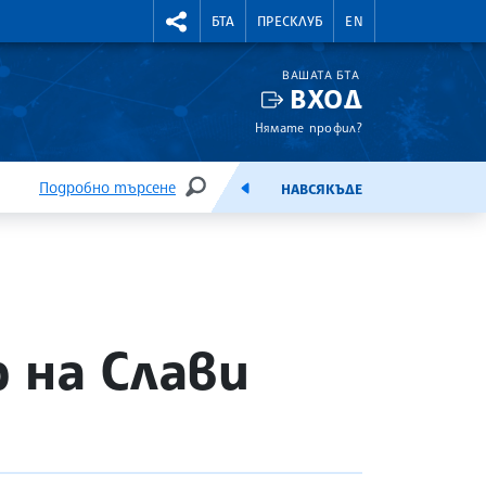
УТНИ КУРСОВЕ
RIGHTMENU.SOCIAL
БТА
ПРЕСКЛУБ
EN
ВАШАТА БТА
ВХОД
Нямате профил?
Подробно търсене
НАВСЯКЪДЕ
ТЪРСЕНЕ
ЕМИСИЯ
 на Слави