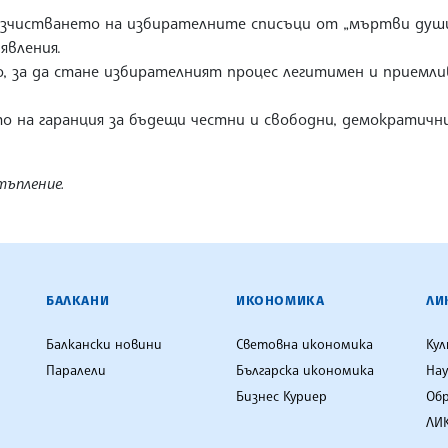
 изчистването на избирателните списъци от „мъртви души
явления.
, за да стане избирателният процес легитимен и приемли
 на гаранция за бъдещи честни и свободни, демократични
тъпление.
ЕНЦИЯ
БАЛКАНИ
ИКОНОМИКА
ЛИ
Балкански новини
Световна икономика
Ку
Паралели
Българска икономика
Нау
Бизнес Куриер
Об
ЛИК