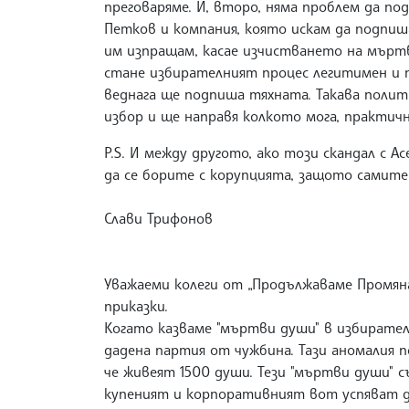
преговаряме. И, второ, няма проблем да по
Петков и компания, която искам да подпиш
им изпращам, касае изчистването на мърт
стане избирателният процес легитимен и п
веднага ще подпиша тяхната. Такава полит
избор и ще направя колкото мога, практич
P.S. И между другото, ако този скандал с 
да се борите с корупцията, защото самите 
Слави Трифонов
Уважаеми колеги от „Продължаваме Промянат
приказки.
Когато казваме "мъртви души" в избирателн
дадена партия от чужбина. Тази аномалия по
че живеят 1500 души. Тези "мъртви души" 
купеният и корпоративният вот успяват да