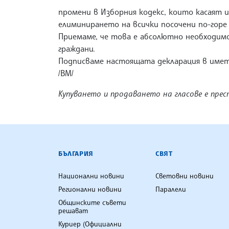
промени в Изборния кодекс, които касаят
елиминирането на всички посочени по-горе 
Приемаме, че това е абсолютно необходимо
граждани.
Подписваме настоящата декларация в името
/ВМ/
Купуването и продаването на гласове е прес
БЪЛГАРСКА ТЕЛЕГРАФНА АГ
БЪЛГАРИЯ
СВЯТ
Национални новини
Световни новини
Регионални новини
Паралели
Общинските съвети
решават
Куриер (Официални