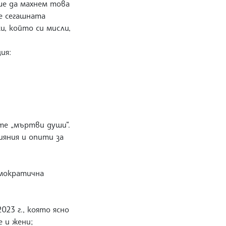
ше да махнем това
че сегашната
и, който си мисли,
ция:
ите „мъртви души“.
ияния и опити за
емократична
23 г., която ясно
же и жени;