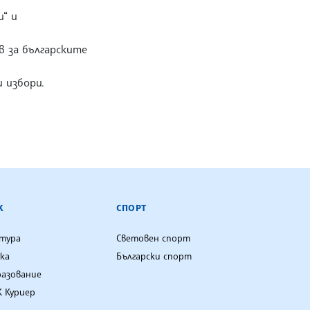
“ и
в за българските
 избори.
К
СПОРТ
лтура
Световен спорт
ка
Български спорт
разование
 Куриер