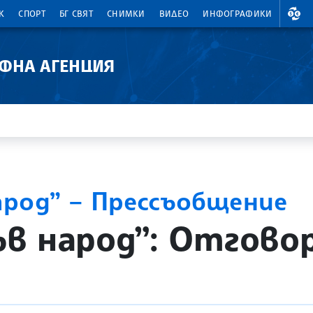
ВАЛ
К
СПОРТ
БГ СВЯТ
СНИМКИ
ВИДЕО
ИНФОГРАФИКИ
АФНА АГЕНЦИЯ
род” – Прессъобщение
в народ”: Отговор