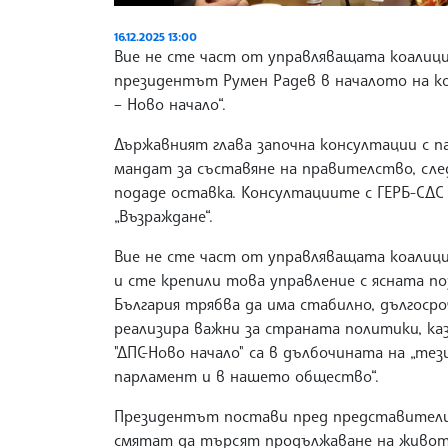
1.23%
16.12.2025 13:00
Вие не сте част от управляващата коалиция
президентът Румен Радев в началото на ко
– Ново начало“.
Държавният глава започна консултации с 
мандат за съставяне на правителство, сл
подаде оставка. Консултациите с ГЕРБ-СДС 
„Възраждане“.
Вие не сте част от управляващата коалиция
и сте крепили това управление с ясната поз
България трябва да има стабилно, дългосро
реализира важни за страната политики, каз
"ДПС-Ново начало" са в дълбочината на „те
парламент и в нашето общество“.
Президентът постави пред представителит
смятат да търсят продължаване на живота 