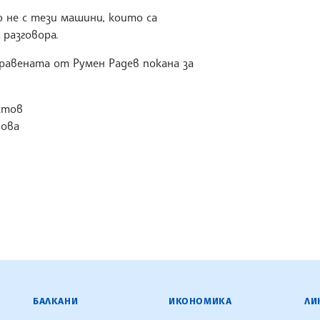
но не с тези машини, които са
 разговора.
равената от Румен Радев покана за
стов
нова
ЕНЦИЯ
БАЛКАНИ
ИКОНОМИКА
ЛИ