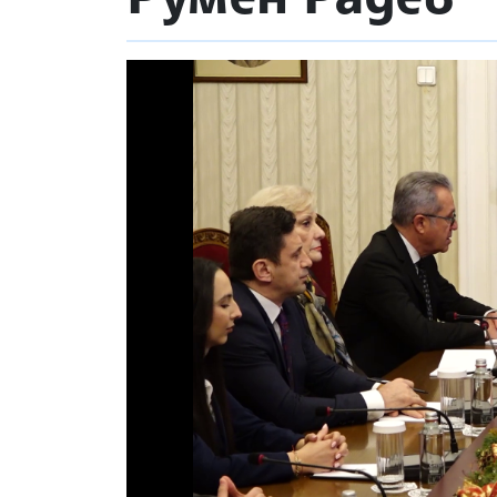
Loaded
:
Pause