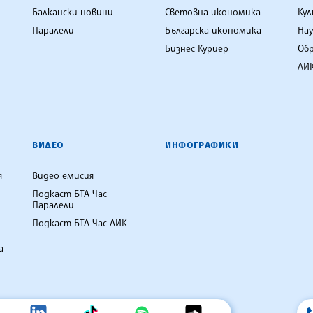
Балкански новини
Световна икономика
Ку
Паралели
Българска икономика
Нау
Бизнес Куриер
Об
ЛИК
ВИДЕО
ИНФОГРАФИКИ
я
Видео емисия
Подкаст БТА Час
Паралели
Подкаст БТА Час ЛИК
а