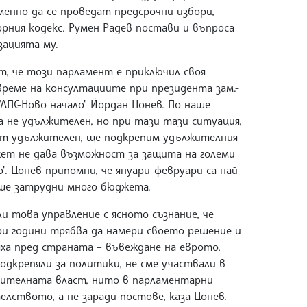
менно да се проведат предсрочни избори,
рния кодекс. Румен Радев постави и въпроса
зацията му.
ат, че този парламент е приключил своя
реме на консултациите при президента зам.-
ДПС-Ново начало" Йордан Цонев. По наше
 не удължителен, но при тази тази ситуация,
ат удължителен, ще подкрепим удължителния
ет не дава възможност за защита на големи
". Цонев припомни, че януари-февруари са най-
ще затрудни много бюджета.
и това управление с ясното съзнание, че
и години трябва да намери своето решение и
ха пред страната – въвеждане на еврото,
одкрепяли за политики, не сме участвали в
лнителната власт, нито в парламентарни
телството, а не заради постове, каза Цонев.