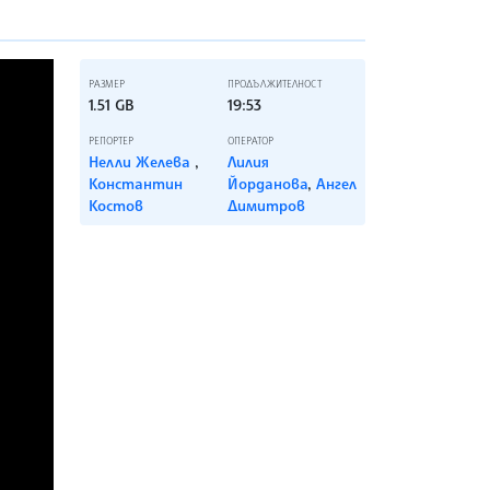
РАЗМЕР
ПРОДЪЛЖИТЕЛНОСТ
1.51 GB
19:53
РЕПОРТЕР
ОПЕРАТОР
Нелли Желева
,
Лилия
Константин
Йорданова
,
Ангел
Костов
Димитров
Fullscreen