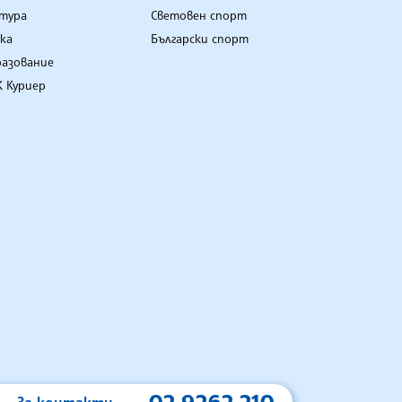
лтура
Световен спорт
ка
Български спорт
разование
 Куриер
За контакти