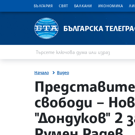
БЪЛГАРИЯ
СВЯТ
БАЛКАНИ
ИКОНОМИКА
ЛИ
БЪЛГАРСКА ТЕЛЕГР
Въведете ключова дума или израз
Търсене
Начало
Видео
Представител
свободи – Но
"Дондуков" 2 
Румен Радев