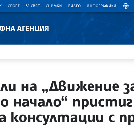
ВАЛ
К
СПОРТ
БГ СВЯТ
СНИМКИ
ВИДЕО
ИНФОГРАФИКИ
АФНА АГЕНЦИЯ
и на „Движение за
во начало“ пристиг
за консултации с 