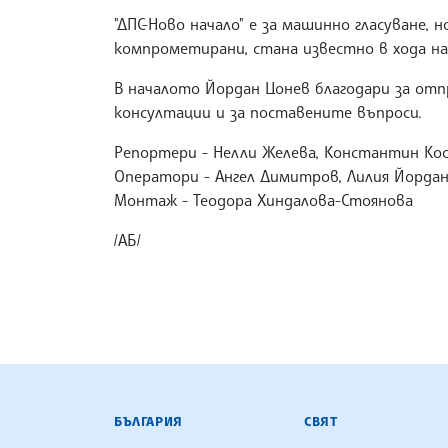
"ДПС-Ново начало" е за машинно гласуване, 
компрометирани, стана известно в хода на
В началото Йордан Цонев благодари за отп
консултации и за поставените въпроси.
Репортери - Нелли Желева, Константин Ко
Оператори - Ангел Димитров, Лилия Йорда
Монтаж - Теодора Хиндалова-Стоянова
/АБ/
БЪЛГАРСКА ТЕЛЕГРАФНА АГ
БЪЛГАРИЯ
СВЯТ