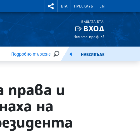
УТНИ КУРСОВЕ
RIGHTMENU.SOCIAL
БТА
ПРЕСКЛУБ
EN
ВАШАТА БТА
ВХОД
Нямате профил?
Подробно търсене
НАВСЯКЪДЕ
ТЪРСЕНЕ
ЕМИСИЯ
 права и
наха на
президента