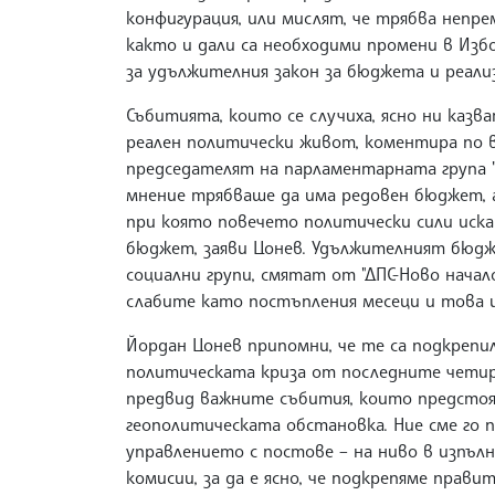
конфигурация, или мислят, че трябва непре
както и дали са необходими промени в Избо
за удължителния закон за бюджета и реали
Събитията, които се случиха, ясно ни казв
реален политически живот, коментира по в
председателят на парламентарната група "
мнение трябваше да има редовен бюджет, а
при която повечето политически сили иск
бюджет, заяви Цонев. Удължителният бюдж
социални групи, смятат от "ДПС-Ново начало
слабите като постъпления месеци и това 
Йордан Цонев припомни, че те са подкрепил
политическата криза от последните четир
предвид важните събития, които предстоя
геополитическата обстановка. Ние сме го п
управлението с постове – на ниво в изпъ
комисии, за да е ясно, че подкрепяме прави