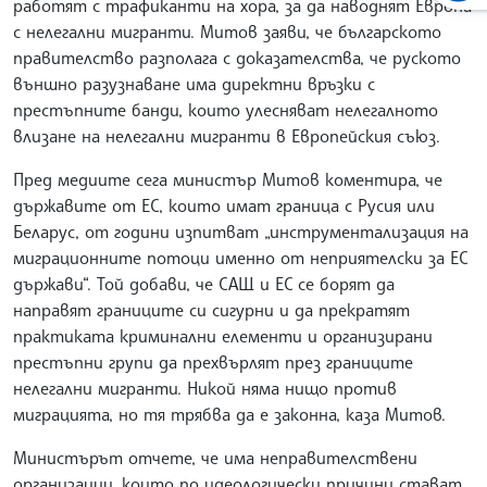
работят с трафиканти на хора, за да наводнят Европа
с нелегални мигранти. Митов заяви, че българското
правителство разполага с доказателства, че руското
външно разузнаване има директни връзки с
престъпните банди, които улесняват нелегалното
влизане на нелегални мигранти в Европейския съюз.
Пред медиите сега министър Митов коментира, че
държавите от ЕС, които имат граница с Русия или
Беларус, от години изпитват „инструментализация на
миграционните потоци именно от неприятелски за ЕС
държави“. Той добави, че САЩ и ЕС се борят да
направят границите си сигурни и да прекратят
практиката криминални елементи и организирани
престъпни групи да прехвърлят през границите
нелегални мигранти. Никой няма нищо против
миграцията, но тя трябва да е законна, каза Митов.
Министърът отчете, че има неправителствени
организации, които по идеологически причини стават