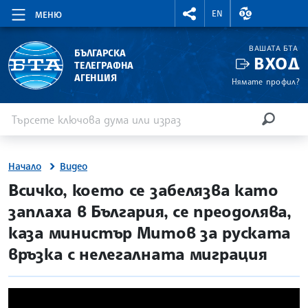
RIGHTMENU.SOCIAL
ВАЛУТНИ КУР
EN
МЕНЮ
ВАШАТА БТА
БЪЛГАРСКА
ВХОД
ТЕЛЕГРАФНА
АГЕНЦИЯ
Нямате профил?
Въведете ключова дума или израз
Търсене
ТЪРСЕН
Начало
Видео
Всичко, което се забелязва като
заплаха в България, се преодолява,
каза министър Митов за руската
връзка с нелегалната миграция