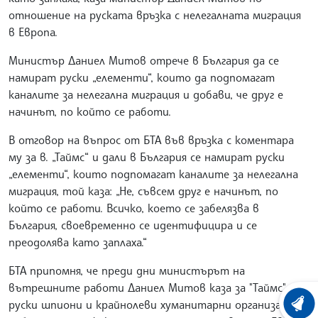
отношение на руската връзка с нелегалната миграция
в Европа.
Министър Даниел Митов отрече в България да се
намират руски „елементи“, които да подпомагат
каналите за нелегална миграция и добави, че друг е
начинът, по който се работи.
В отговор на въпрос от БТА във връзка с коментара
му за в. „Таймс“ и дали в България се намират руски
„елементи“, които подпомагат каналите за нелегална
миграция, той каза: „Не, съвсем друг е начинът, по
който се работи. Всичко, което се забелязва в
България, своевременно се идентифицира и се
преодолява като заплаха.“
БТА припомня, че преди дни министърът на
вътрешните работи Даниел Митов каза за "Таймс", че
руски шпиони и крайнолеви хуманитарни организации
ХРОНО