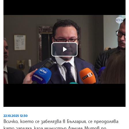
Play
Video
22.10.2025 12:30
Всичко, което се забелязва в България, се преодолява
като заплаха, каза министър Даниел Митов по