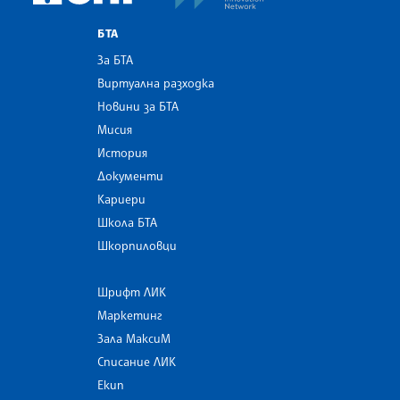
БТА
За БТА
Виртуална разходка
Новини за БТА
Мисия
История
Документи
Кариери
Школа БТА
Шкорпиловци
Шрифт ЛИК
Маркетинг
Зала МаксиМ
Списание ЛИК
Екип