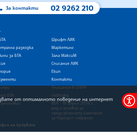
02 9262 210
За контакти
А
БТА
Шрифт ЛИК
туална разходка
Маркетинг
ини за БТА
Зала МаксиМ
rk
сия
Списание ЛИК
тория
Екип
кументи
Контакти
риери
Плащания в СЕБРА
ола БТА
old.bta.bg
олзвате от оптималното поведение на интернет
орпиловци
ВОТ - 19 април 2026 г .
Меню
ред и условия за
за
предизборната кампания
за Народно събрание
достъ
офил на купувача