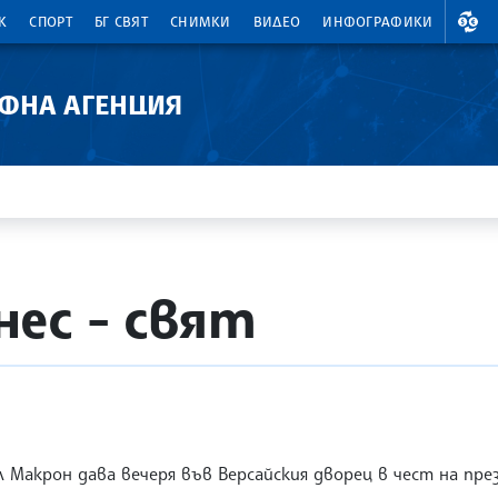
ВАЛ
К
СПОРТ
БГ СВЯТ
СНИМКИ
ВИДЕО
ИНФОГРАФИКИ
АФНА АГЕНЦИЯ
ес - свят
Макрон дава вечеря във Версайския дворец в чест на пр