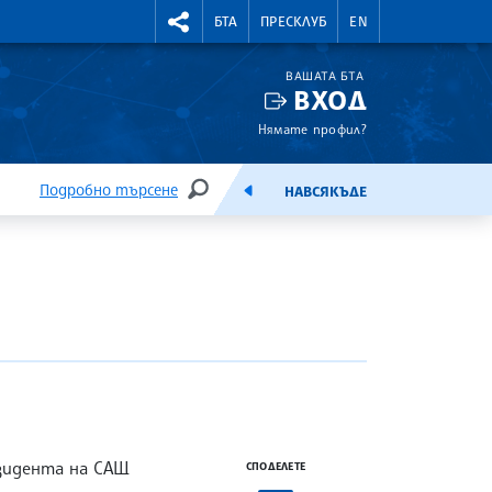
УТНИ КУРСОВЕ
RIGHTMENU.SOCIAL
БТА
ПРЕСКЛУБ
EN
ВАШАТА БТА
ВХОД
Нямате профил?
Подробно търсене
НАВСЯКЪДЕ
ТЪРСЕНЕ
ЕМИСИЯ
езидента на САЩ
СПОДЕЛЕТЕ