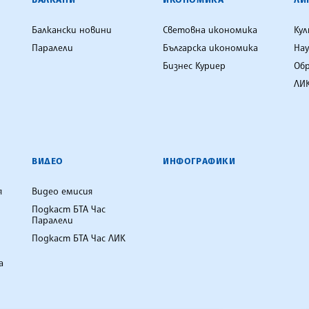
Балкански новини
Световна икономика
Ку
Паралели
Българска икономика
Нау
Бизнес Куриер
Об
ЛИК
ВИДЕО
ИНФОГРАФИКИ
я
Видео емисия
Подкаст БТА Час
Паралели
Подкаст БТА Час ЛИК
а