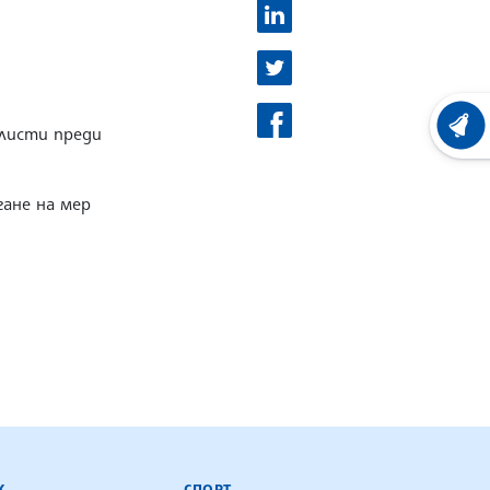
ХРОНО
листи преди
гане на мер
К
СПОРТ