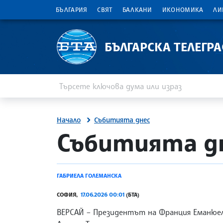
БЪЛГАРИЯ
СВЯТ
БАЛКАНИ
ИКОНОМИКА
ЛИ
БЪЛГАРСКА ТЕЛЕГР
Въведете ключова дума или израз
Търсене
Начало
Събитията днес
site.bta
Събитията дн
ГАБРИЕЛА ГОЛЕМАНСКА
СОФИЯ,
17.06.2026 00:01
(БТА)
ВЕРСАЙ – Президентът на Франция Еманюел 