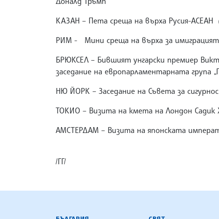
Доналд Тръмп
КАЗАН – Пета среща на върха Русия-АСЕАН (
РИМ - Мини среща на върха за имиграцията
БРЮКСЕЛ – Бившият унгарски премиер Викт
заседание на европарламентарната група „
НЮ ЙОРК – Заседание на Съвета за сигурно
ТОКИО – Визита на кмета на Лондон Садик Х
АМСТЕРДАМ – Визита на японската императо
/ГГ/
БЪЛГАРСКА ТЕЛЕГРАФНА АГ
БЪЛГАРИЯ
СВЯТ