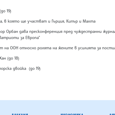
до 19)
, в която ще участват и Гърция, Кипър и Малта
ор Орбан дава пресконференция пред чуждестранни журна
Патриоти за Европа“
ст на ООН относно ролята на жените в усилията за пости
ан (до 18)
рска двойка (до 19)
ЕНЦИЯ
БАЛКАНИ
ИКОНОМИКА
ЛИ