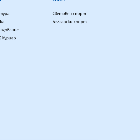
лтура
Световен спорт
ка
Български спорт
разование
 Куриер