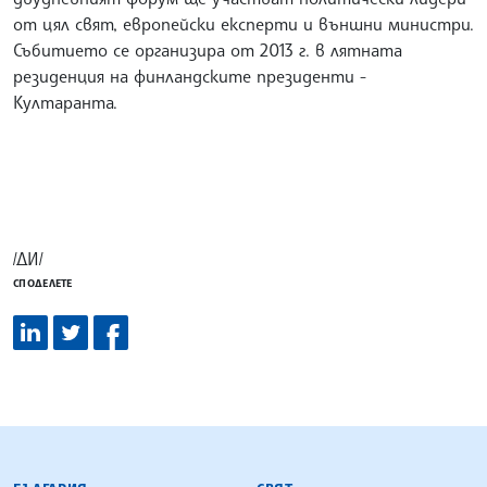
от цял свят, европейски експерти и външни министри.
Събитието се организира от 2013 г. в лятната
резиденция на финландските президенти -
Култаранта.
/ДИ/
СПОДЕЛЕТЕ
БЪЛГАРСКА ТЕЛЕГРАФНА АГЕНЦИЯ