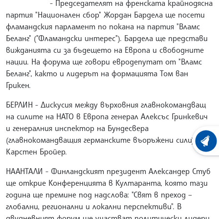
- Председателят на френската крайнодясна
партия "Национален сбор" Жордан Бардела ще посети
фламандския парламент по покана на партия "Вламс
Беланг" ("Фламандски интерес"). Бардела ще представи
вижданията си за бъдещето на Европа и свободните
нации. На форума ще говори евродепутат от "Вламс
Беланг", както и лидерът на формацията Том ван
Грикен.
БЕРЛИН - Дискусия между върховния главнокомандващ
на силите на НАТО в Европа генерал Алексъс Гринкевич
и генералния инспектор на Бундесвера
(главнокомандващия германските въоръжени сили)
ХРОНО
Карстен Бройер.
НААНТАЛИ - Финландският президент Александер Стуб
ще открие Конференцията в Култаранта, която тази
година ще премине под надслова: "Свят в преход –
глобални, регионални и локални перспективи". В
двудневният форум ще участват политически лидери