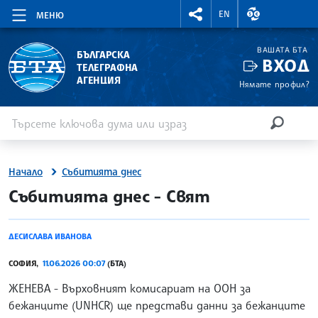
RIGHTMENU.SOCIAL
ВАЛУТНИ КУР
EN
МЕНЮ
ВАШАТА БТА
БЪЛГАРСКА
ВХОД
ТЕЛЕГРАФНА
АГЕНЦИЯ
Нямате профил?
Въведете ключова дума или израз
Търсене
ТЪРСЕН
Начало
Събитията днес
site.bta
Събитията днес - Свят
ДЕСИСЛАВА ИВАНОВА
СОФИЯ,
11.06.2026 00:07
(БТА)
ЖЕНЕВА - Върховният комисариат на ООН за
бежанците (UNHCR) ще представи данни за бежанците