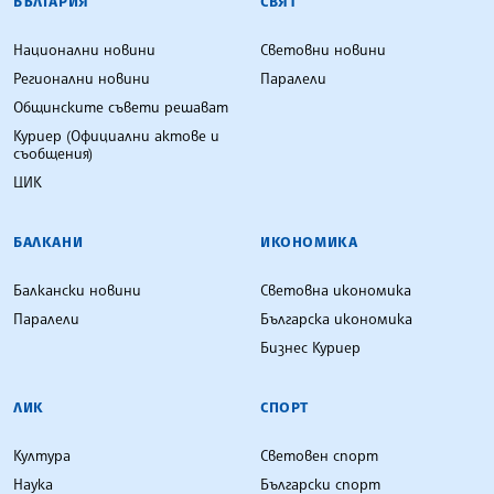
БЪЛГАРИЯ
СВЯТ
Национални новини
Световни новини
Регионални новини
Паралели
Общинските съвети решават
Куриер (Официални актове и
съобщения)
ЦИК
БАЛКАНИ
ИКОНОМИКА
Балкански новини
Световна икономика
Паралели
Българска икономика
Бизнес Куриер
ЛИК
СПОРТ
Култура
Световен спорт
Наука
Български спорт