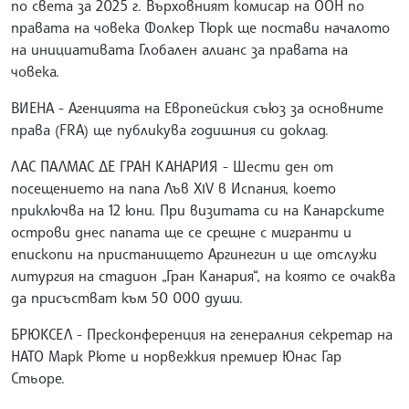
по света за 2025 г. Върховният комисар на ООН по
правата на човека Фолкер Тюрк ще постави началото
на инициативата Глобален алианс за правата на
човека.
ВИЕНА - Агенцията на Европейския съюз за основните
права (FRA) ще публикува годишния си доклад.
ЛАС ПАЛМАС ДЕ ГРАН КАНАРИЯ - Шести ден от
посещението на папа Лъв ХІV в Испания, което
приключва на 12 юни. При визитата си на Канарските
острови днес папата ще се срещне с мигранти и
епископи на пристанището Аргинегин и ще отслужи
литургия на стадион „Гран Канария“, на която се очаква
да присъстват към 50 000 души.
БРЮКСЕЛ - Пресконференция на генералния секретар на
НАТО Марк Рюте и норвежкия премиер Юнас Гар
Стьоре.