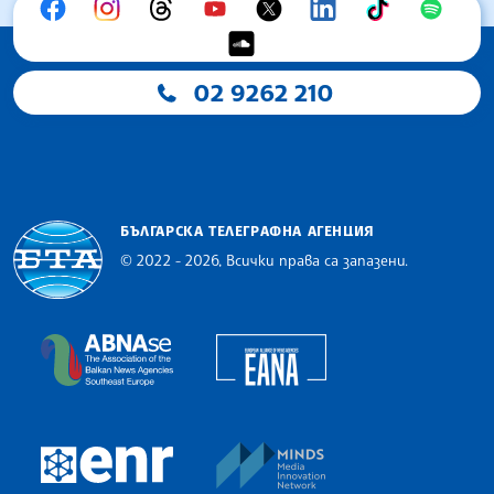
02 9262 210
БЪЛГАРСКА ТЕЛЕГРАФНА АГЕНЦИЯ
© 2022 - 2026, Всички права са запазени.
Българска телеграфна агенция
European Alliance of N
The Assocoation of the Balkan News Agencies S
MINDS Media Innovatio
European Newsroom