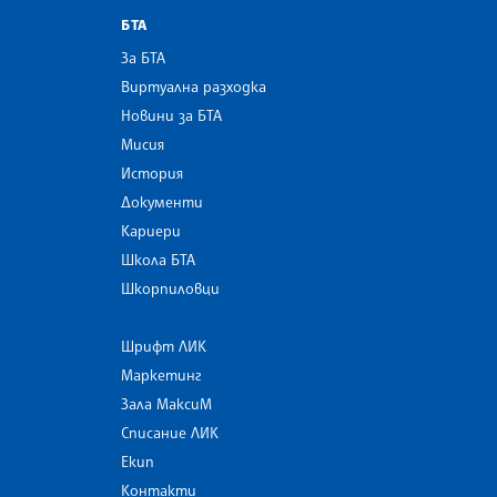
БТА
За БТА
Виртуална разходка
Новини за БТА
Мисия
История
Документи
Кариери
Школа БТА
Шкорпиловци
Шрифт ЛИК
Маркетинг
Зала МаксиМ
Списание ЛИК
Екип
Контакти