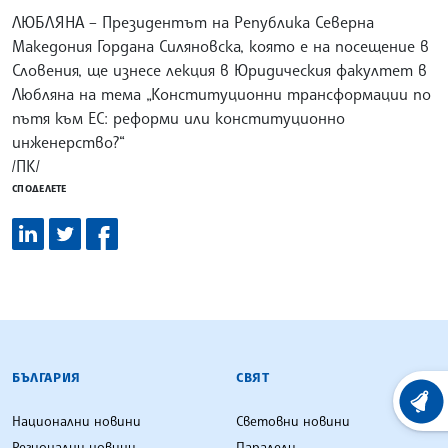
ЛЮБЛЯНА – Президентът на Република Северна
Македония Гордана Силяновска, която е на посещение в
Словения, ще изнесе лекция в Юридическия факултет в
Любляна на тема „Конституционни трансформации по
пътя към ЕС: реформи или конституционно
инженерство?“
/ПК/
СПОДЕЛЕТЕ
БЪЛГАРСКА ТЕЛЕГРАФНА АГЕНЦИЯ
БЪЛГАРИЯ
СВЯТ
ХРОНО
Национални новини
Световни новини
Регионални новини
Паралели