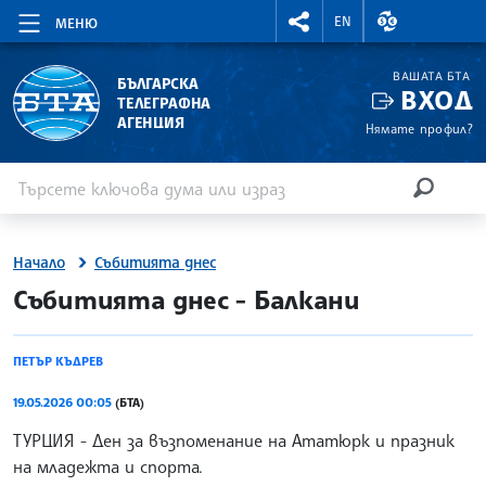
RIGHTMENU.SOCIAL
ВАЛУТНИ КУР
EN
МЕНЮ
ВАШАТА БТА
БЪЛГАРСКА
ВХОД
ТЕЛЕГРАФНА
АГЕНЦИЯ
Нямате профил?
Въведете ключова дума или израз
Търсене
ТЪРСЕН
Начало
Събитията днес
site.bta
Събитията днес - Балкани
ПЕТЪР КЪДРЕВ
19.05.2026 00:05
(БТА)
ТУРЦИЯ - Ден за възпоменание на Ататюрк и празник
на младежта и спорта.