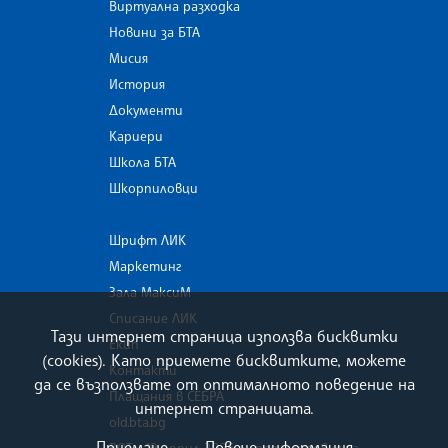
Виртуална разходка
Новини за БТА
Мисия
История
Документи
Кариери
Школа БТА
Шкорпиловци
Шрифт ЛИК
Маркетинг
Зала МаксиМ
Списание ЛИК
Тази интернет страница използва бисквитки
Екип
(cookies). Като приемете бисквитките, можете
Контакти
да се възползвате от оптималното поведение на
Плащания в СЕБРА
интернет страницата.
old.bta.bg
Приемане
Повече информация