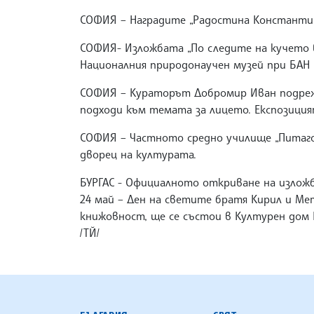
СОФИЯ – Наградите „Радостина Константин
СОФИЯ- Изложбата „По следите на кучето 
Националния природонаучен музей при БАН 
СОФИЯ – Кураторът Добромир Иван подрежд
подходи към темата за лицето. Експозиция
СОФИЯ – Частното средно училище „Питагор
дворец на културата.
БУРГАС - Официалното откриване на изложб
24 май – Ден на светите братя Кирил и Мет
книжовност, ще се състои в Културен дом
/ТЙ/
БЪЛГАРСКА ТЕЛЕГРАФНА АГ