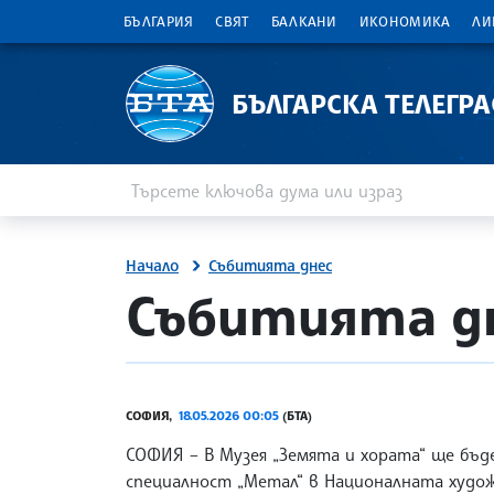
БЪЛГАРИЯ
СВЯТ
БАЛКАНИ
ИКОНОМИКА
ЛИ
БЪЛГАРСКА ТЕЛЕГР
Въведете ключова дума или израз
Търсене
Начало
Събитията днес
site.bta
Събитията дн
СОФИЯ,
18.05.2026 00:05
(БТА)
СОФИЯ – В Музея „Земята и хората“ ще бъд
специалност „Метал“ в Националната худож