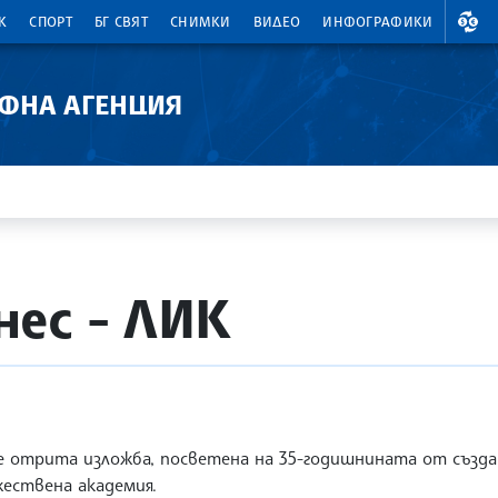
ВАЛ
К
СПОРТ
БГ СВЯТ
СНИМКИ
ВИДЕО
ИНФОГРАФИКИ
АФНА АГЕНЦИЯ
ес - ЛИК
е отрита изложба, посветена на 35-годишнината от създ
ествена академия.