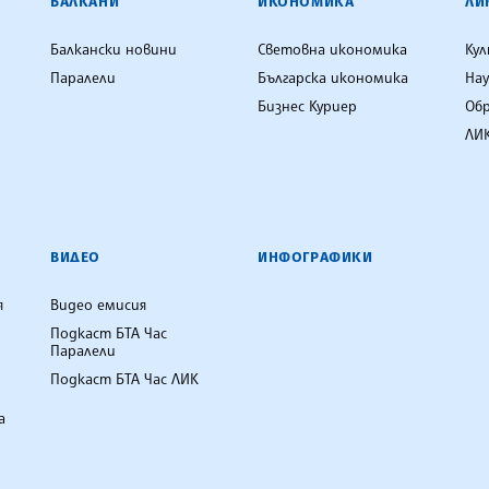
БАЛКАНИ
ИКОНОМИКА
ЛИ
Балкански новини
Световна икономика
Ку
Паралели
Българска икономика
Нау
Бизнес Куриер
Об
ЛИК
ВИДЕО
ИНФОГРАФИКИ
я
Видео емисия
Подкаст БТА Час
Паралели
Подкаст БТА Час ЛИК
а