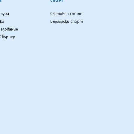
К
СПОРТ
лтура
Световен спорт
ка
Български спорт
разование
 Куриер