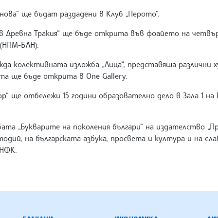
ова“ ще бъдат раздадени в Клуб „Перото“.
в Древна Тракия“ ще бъде открита във фоайето на четвъ
(НПМ-БАН).
а колективната изложба „Лица“, представяща различни 
та ще бъде открита в One Gallery.
“ ще отбележи 15 години образователно дело в Зала 1 на
ата „Букварите на поколения българи“ на издателство „П
одий, на българската азбука, просвета и култура и на сл
 НФК.
ЕНЦИЯ