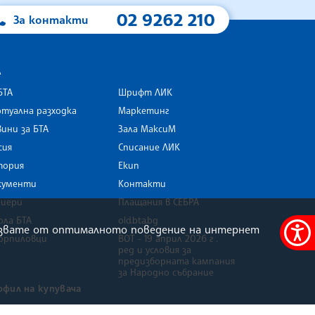
02 9262 210
За контакти
А
БТА
Шрифт ЛИК
туална разходка
Маркетинг
ини за БТА
Зала МаксиМ
rk
сия
Списание ЛИК
тория
Екип
кументи
Контакти
риери
Плащания в СЕБРА
ола БТА
old.bta.bg
олзвате от оптималното поведение на интернет
орпиловци
ВОТ - 19 април 2026 г .
Меню
ред и условия за
за
предизборната кампания
за Народно събрание
достъ
офил на купувача