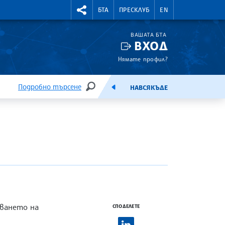
УТНИ КУРСОВЕ
RIGHTMENU.SOCIAL
БТА
ПРЕСКЛУБ
EN
ВАШАТА БТА
ВХОД
Нямате профил?
Подробно търсене
НАВСЯКЪДЕ
ТЪРСЕНЕ
ЕМИСИЯ
аването на
СПОДЕЛЕТЕ