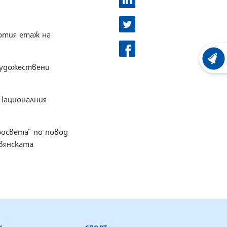
ртия етаж на
ХРОНО
художествени
 Националния
росвета“ по повод
авянската