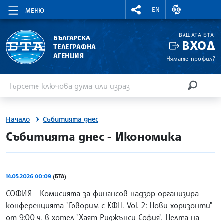
RIGHTMENU.SOCIAL
ВАЛУТНИ КУР
EN
МЕНЮ
ВАШАТА БТА
БЪЛГАРСКА
ВХОД
ТЕЛЕГРАФНА
АГЕНЦИЯ
Нямате профил?
Въведете ключова дума или израз
Търсене
ТЪРСЕН
Начало
Събитията днес
site.bta
Събитията днес - Икономика
14.05.2026 00:09
(БТА)
СОФИЯ - Комисията за финансов надзор организира
конференцията "Говорим с КФН. Vol. 2: Нови хоризонти"
от 9:00 ч. в хотел "Хаят Риджънси София". Целта на