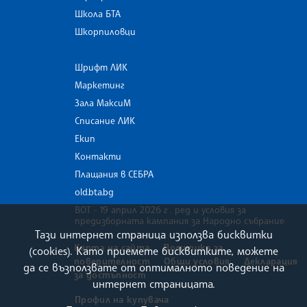
Школа БТА
Шкорпиловци
Шрифт ЛИК
Маркетинг
Зала МаксиМ
Списание ЛИК
Екип
Контакти
Плащания в СЕБРА
old.bta.bg
ВОТ - 19 април 2026 г . ред и условия за
предизборната кампания за Народно събрание
Тази интернет страница използва бисквитки
Карта на сайта
Политика за
(cookies). Като приемете бисквитките, можете
поверителност
Общи условия
Декларация
да се възползвате от оптималното поведение на
за достъпност
интернет страницата.
Профил на купувача