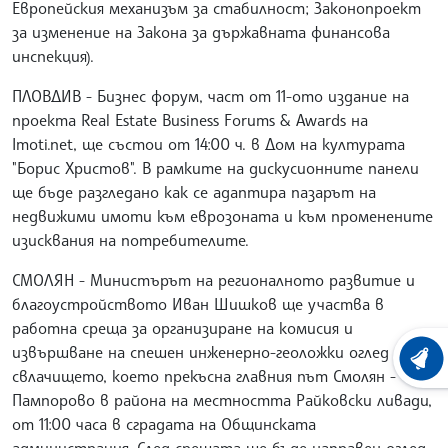
Европейския механизъм за стабилност; Законопроект
за изменение на Закона за държавната финансова
инспекция).
ПЛОВДИВ - Бизнес форум, част от 11-ото издание на
проекта Real Estate Business Forums & Awards на
Imoti.net, ще състои от 14:00 ч. в Дом на културата
"Борис Христов". В рамките на дискусионните панели
ще бъде разгледано как се адаптира пазарът на
недвижими имоти към еврозоната и към променените
изисквания на потребителите.
СМОЛЯН - Министърът на регионалното развитие и
благоустройството Иван Шишков ще участва в
работна среща за организиране на комисия и
извършване на спешен инженерно-геоложки оглед на
ХРОНО
свлачището, което прекъсна главния път Смолян -
Пампорово в района на местността Райковски ливади,
от 11:00 часа в сградата на Общинската