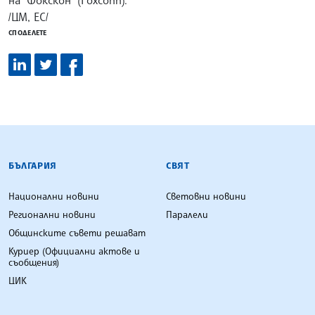
на "Фокскон" (Foxconn).
/ЦМ, ЕС/
СПОДЕЛЕТЕ
БЪЛГАРСКА ТЕЛЕГРАФНА АГЕНЦИЯ
БЪЛГАРИЯ
СВЯТ
Национални новини
Световни новини
Регионални новини
Паралели
Общинските съвети решават
Куриер (Официални актове и
съобщения)
ЦИК