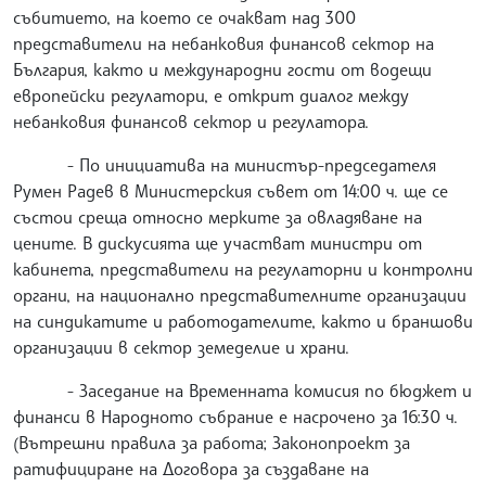
събитието, на което се очакват над 300
представители на небанковия финансов сектор на
България, както и международни гости от водещи
европейски регулатори, е открит диалог между
небанковия финансов сектор и регулатора.
- По инициатива на министър-председателя
Румен Радев в Министерския съвет от 14:00 ч. ще се
състои среща относно мерките за овладяване на
цените. В дискусията ще участват министри от
кабинета, представители на регулаторни и контролни
органи, на национално представителните организации
на синдикатите и работодателите, както и браншови
организации в сектор земеделие и храни.
- Заседание на Временната комисия по бюджет и
финанси в Народното събрание е насрочено за 16:30 ч.
(Вътрешни правила за работа; Законопроект за
ратифициране на Договора за създаване на