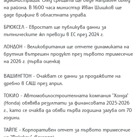
администрация. След срещата ще бъде направен оглед
на района. В 16:00 часа министър Иван Шишков ще
даде брифинг в областната управа.
БРЮКСЕЛ - Евростат ще публикува данни за
пътническите жп превози в ЕС през 2024 г.
ЛОНДОН - Великобритания ще отчете динамиката на
брутния вътрешен продукт през първото тримесечие
на 2026 г. (първа оценка)
ВАШИНГТОН - Очакват се данни за продажбите на
дребно в САЩ през април.
ТОКИО - Автомобилостроителната компания "Хонда"
(Honda) обявява резултати за финансовата 2025-2026
г., като се очаква да обяви първа годишна загуба от 70
години.
ТАЙПЕ - Корпоративен отчет за първото тримесечие