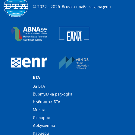
© 2022 - 2026, Всички права са запазени.
Българска телеграфна агенция
European Alliance of N
The Assocoation of the Balkan News Agencies S
MINDS Media Innovatio
European Newsroom
БТА
За БТА
Виртуална разходка
Новини за БТА
Мисия
История
Документи
Кариери