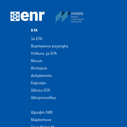
MINDS Media Innovatio
European Newsroom
БТА
За БТА
Виртуална разходка
Новини за БТА
Мисия
История
Документи
Кариери
Школа БТА
Шкорпиловци
Шрифт ЛИК
Маркетинг