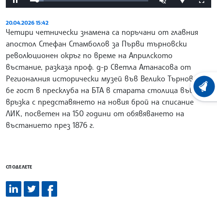
Loaded
:
Pause
Unmute
Fullsc
Download
11.65%
video
20.04.2026 15:42
Четири четнически знамена са поръчани от главния
апостол Стефан Стамболов за Първи търновски
революционен окръг по време на Априлското
въстание, разказа проф. д-р Светла Атанасова от
Регионалния исторически музей във Велико Търново. Тя
ХРОНО
бе гост в пресклуба на БТА в старата столица във
връзка с представянето на новия брой на списание
ЛИК, посветен на 150 години от обявяването на
въстанието през 1876 г.
СПОДЕЛЕТЕ