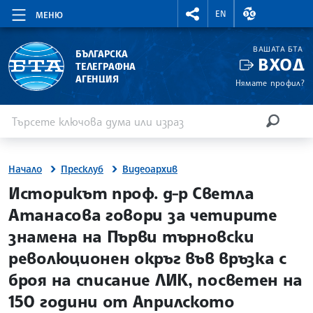
RIGHTMENU.SOCIAL
ВАЛУТНИ КУР
EN
МЕНЮ
ВАШАТА БТА
БЪЛГАРСКА
ВХОД
ТЕЛЕГРАФНА
АГЕНЦИЯ
Нямате профил?
Въведете ключова дума или израз
Търсене
ТЪРСЕН
Начало
Пресклуб
Видеоaрхив
Историкът проф. д-р Светла
Атанасова говори за четирите
знамена на Първи търновски
революционен окръг във връзка с
броя на списание ЛИК, посветен на
150 години от Априлското