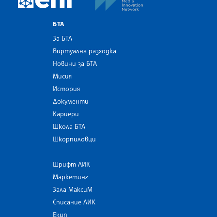
БТА
За БТА
Виртуална разходка
Новини за БТА
Мисия
История
Документи
Кариери
Школа БТА
Шкорпиловци
Шрифт ЛИК
Маркетинг
Зала МаксиМ
Списание ЛИК
Екип