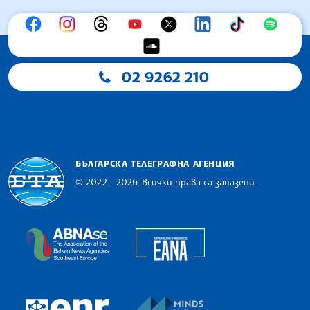
02 9262 210
БЪЛГАРСКА ТЕЛЕГРАФНА АГЕНЦИЯ
© 2022 - 2026, Всички права са запазени.
Българска телеграфна агенция
European Alliance of N
The Assocoation of the Balkan News Agencies S
MINDS Media Innovatio
European Newsroom