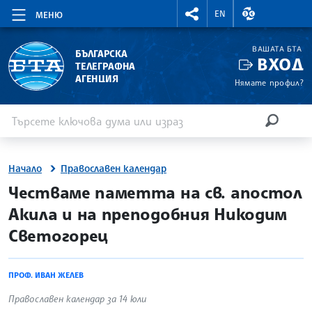
RIGHTMENU.SOCIAL
ВАЛУТНИ КУР
EN
МЕНЮ
ВАШАТА БТА
БЪЛГАРСКА
ВХОД
ТЕЛЕГРАФНА
АГЕНЦИЯ
Нямате профил?
Въведете ключова дума или израз
Търсене
ТЪРСЕН
Начало
Православен календар
site.bta
Честваме паметта на св. апостол
Акила и на преподобния Никодим
Светогорец
ПРОФ. ИВАН ЖЕЛЕВ
Православен календар за 14 юли