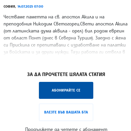
СОФИЯ,
14.07.2025 07:00
Честваме паметта на св. апостол Акила и на
преподобния Никодим Светогорец.Свети апостол Акила
(от латинската дума аквила - орел) бил родом евреин
от област Понт (днес в Северна Турция). Заедно с жена
си Прискила се препитавали с изработване на палатки
за войската и за други нужди. Тази работа ги отвела в
Италия.
/ВБ/
ЗА ДА ПРОЧЕТЕТЕ ЦЯЛАТА СТАТИЯ
АБОНИРАЙТЕ СЕ
ВЛЕЗТЕ ВЪВ ВАШАТА БТА
Продължете да четете с абонамент