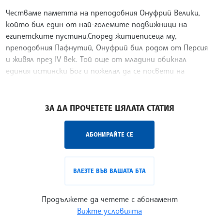
Честваме паметта на преподобния Онуфрий Велики,
който бил един от най-големите подвижници на
египетските пустини.Според житиеписеца му,
преподобния Пафнутий, Онуфрий бил родом от Персия
и живял през IV век. Той още от младини обикнал
единия истински Бог и пожелал да се посвети на
отшелнически живот.
/ХТ/
ЗА ДА ПРОЧЕТЕТЕ ЦЯЛАТА СТАТИЯ
АБОНИРАЙТЕ СЕ
ВЛЕЗТЕ ВЪВ ВАШАТА БТА
Продължете да четете с абонамент
Вижте условията