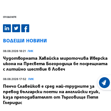
СПОДЕЛЕТЕ
ВОДЕЩИ НОВИНИ
08.08.2026 18:21
ЛИК
Чудотворната Хавайска мироточива Иверска
икона на Пресвета Богородица бе посрещната
с литийно шествие в Ловеч
08.08.2026 17:52
ЛИК
ХРОНО
Пенчо Славейков е сред най-трудните за
превод български поети на английски език,
каза преподавателят от Търговище Петя
Глеридис