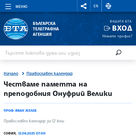
RIGHTMENU.SOCIAL
ВАЛУТНИ КУР
EN
МЕНЮ
ВАШАТА БТА
БЪЛГАРСКА
ВХОД
ТЕЛЕГРАФНА
АГЕНЦИЯ
Нямате профил?
Въведете ключова дума или израз
Търсене
ТЪРСЕН
Начало
Православен календар
site.bta
Честваме паметта на
преподобния Онуфрий Велики
ПРОФ. ИВАН ЖЕЛЕВ
Православен календар за 12 юни
СОФИЯ,
12.06.2025 07:00