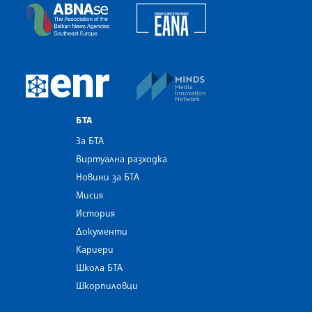
European Alliance of N
The Assocoation of the Balkan News Agencies S
MINDS Media Innovatio
European Newsroom
БТА
За БТА
Виртуална разходка
Новини за БТА
Мисия
История
Документи
Кариери
Школа БТА
Шкорпиловци