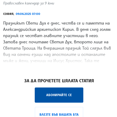
Православен календар за 9 юни
СОФИЯ,
09.06.2025 07:00
Празникът Свети Дух е днес, чества се и паметта на
Александрийския архиепископ Кирил. В деня след голям
празник се честват главните участници в него.
Затова днес почитаме Светия Дух, второто лице на
Светата Троица. На вчерашния празник Той слязъл във
вид на огнени езици над апостолите и останалите
мъже и жени, ученици на Иисус Христос. Така те
получили благодатта на Светия Дух.
/ХТ/
ЗА ДА ПРОЧЕТЕТЕ ЦЯЛАТА СТАТИЯ
АБОНИРАЙТЕ СЕ
ВЛЕЗТЕ ВЪВ ВАШАТА БТА