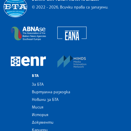
© 2022 - 2026, Всички права са запазени.
Българска телеграфна агенция
European Alliance of N
The Assocoation of the Balkan News Agencies S
MINDS Media Innovatio
European Newsroom
БТА
За БТА
Виртуална разходка
Новини за БТА
Мисия
История
Документи
Кариери