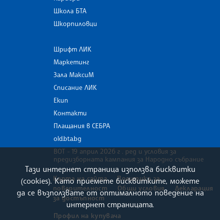
Школа БТА
Шкорпиловци
Шрифт ЛИК
Маркетинг
Зала МаксиМ
Списание ЛИК
Екип
Контакти
Плащания в СЕБРА
old.bta.bg
ВОТ - 19 април 2026 г . ред и условия за
предизборната кампания за Народно събрание
Тази интернет страница използва бисквитки
Карта на сайта
Политика за
(cookies). Като приемете бисквитките, можете
поверителност
Общи условия
Декларация
да се възползвате от оптималното поведение на
за достъпност
интернет страницата.
Профил на купувача