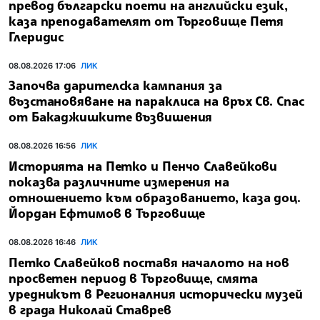
превод български поети на английски език,
каза преподавателят от Търговище Петя
Глеридис
08.08.2026 17:06
ЛИК
Започва дарителска кампания за
възстановяване на параклиса на връх Св. Спас
от Бакаджишките възвишения
08.08.2026 16:56
ЛИК
Историята на Петко и Пенчо Славейкови
показва различните измерения на
отношението към образованието, каза доц.
Йордан Ефтимов в Търговище
08.08.2026 16:46
ЛИК
Петко Славейков поставя началото на нов
просветен период в Търговище, смята
уредникът в Регионалния исторически музей
в града Николай Ставрев