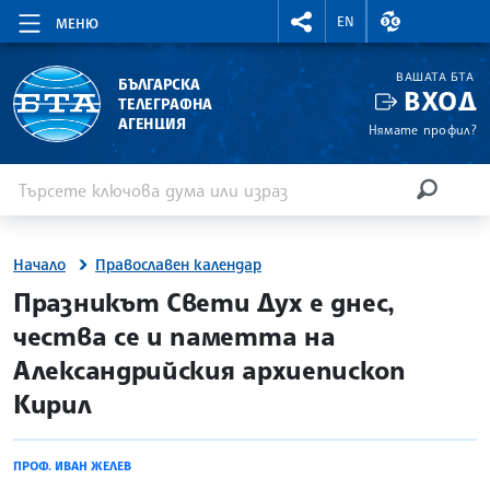
RIGHTMENU.SOCIAL
ВАЛУТНИ КУР
EN
МЕНЮ
ВАШАТА БТА
БЪЛГАРСКА
ВХОД
ТЕЛЕГРАФНА
АГЕНЦИЯ
Нямате профил?
Въведете ключова дума или израз
Търсене
ТЪРСЕН
Начало
Православен календар
site.bta
Празникът Свети Дух е днес,
чества се и паметта на
Александрийския архиепископ
Кирил
ПРОФ. ИВАН ЖЕЛЕВ