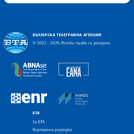
БЪЛГАРСКА ТЕЛЕГРАФНА АГЕНЦИЯ
© 2022 - 2026, Всички права са запазени.
Българска телеграфна агенция
European Alliance of N
The Assocoation of the Balkan News Agencies S
MINDS Media Innovatio
European Newsroom
БТА
За БТА
Виртуална разходка