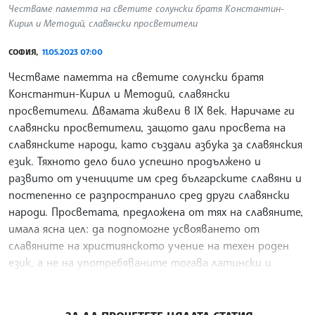
Честваме паметта на светите солунски братя Константин-
Кирил и Методий, славянски просветители
СОФИЯ,
11.05.2023 07:00
Честваме паметта на светите солунски братя
Константин-Кирил и Методий, славянски
просветители. Двамата живели в IX век. Наричаме ги
славянски просветители, защото дали просвета на
славянските народи, като създали азбука за славянския
език. Тяхното дело било успешно продължено и
развито от учениците им сред българските славяни и
постепенно се разпространило сред други славянски
народи. Просветата, предложена от тях на славяните,
имала ясна цел: да подпомогне усвояването от
славяните на християнското учение на техен роден
език, а не на употребяваните тогава латински и
гръцки.
/РБ/