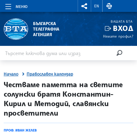
RIGHTMENU.SOCIAL
ВАЛУТНИ КУР
EN
МЕНЮ
ВАШАТА БТА
БЪЛГАРСКА
ВХОД
ТЕЛЕГРАФНА
АГЕНЦИЯ
Нямате профил?
Въведете ключова дума или израз
Търсене
ТЪРСЕН
Начало
Православен календар
site.bta
Честваме паметта на светите
солунски братя Константин-
Кирил и Методий, славянски
просветители
ПРОФ. ИВАН ЖЕЛЕВ