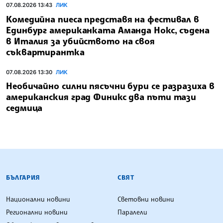
07.08.2026 13:43
ЛИК
Комедийна пиеса представя на фестивал в
Единбург американката Аманда Нокс, съдена
в Италия за убийството на своя
съквартирантка
07.08.2026 13:30
ЛИК
Необичайно силни пясъчни бури се разразиха в
американския град Финикс два пъти тази
седмица
БЪЛГАРСКА ТЕЛЕГРАФНА АГЕНЦИЯ
БЪЛГАРИЯ
СВЯТ
Национални новини
Световни новини
Регионални новини
Паралели