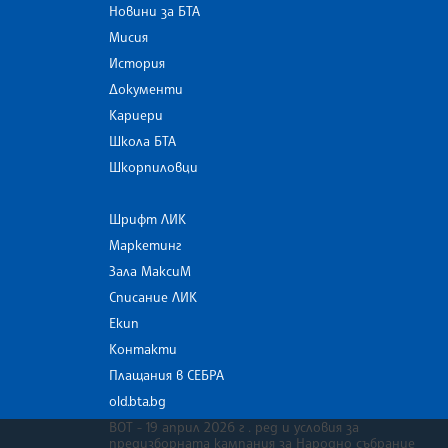
Новини за БТА
Мисия
История
Документи
Кариери
Школа БТА
Шкорпиловци
Шрифт ЛИК
Маркетинг
Зала МаксиМ
Списание ЛИК
Екип
Контакти
Плащания в СЕБРА
old.bta.bg
ВОТ - 19 април 2026 г . ред и условия за
предизборната кампания за Народно събрание