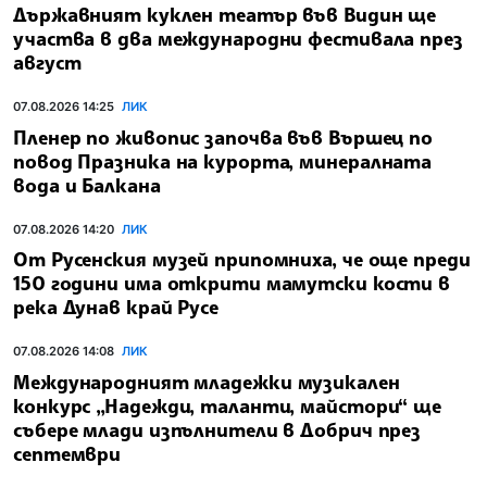
Държавният куклен театър във Видин ще
участва в два международни фестивала през
август
07.08.2026 14:25
ЛИК
Пленер по живопис започва във Вършец по
повод Празника на курорта, минералната
вода и Балкана
07.08.2026 14:20
ЛИК
От Русенския музей припомниха, че още преди
150 години има открити мамутски кости в
река Дунав край Русе
07.08.2026 14:08
ЛИК
Международният младежки музикален
конкурс „Надежди, таланти, майстори“ ще
събере млади изпълнители в Добрич през
септември