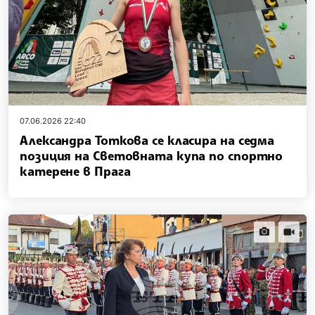
07.06.2026 22:40
Александра Тоткова се класира на седма
позиция на Световната купа по спортно
катерене в Прага
news.images
news.vi