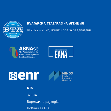
БЪЛГАРСКА ТЕЛЕГРАФНА АГЕНЦИЯ
© 2022 - 2026, Всички права са запазени.
Българска телеграфна агенция
European Alliance of N
The Assocoation of the Balkan News Agencies S
MINDS Media Innovatio
European Newsroom
БТА
За БТА
Виртуална разходка
Новини за БТА