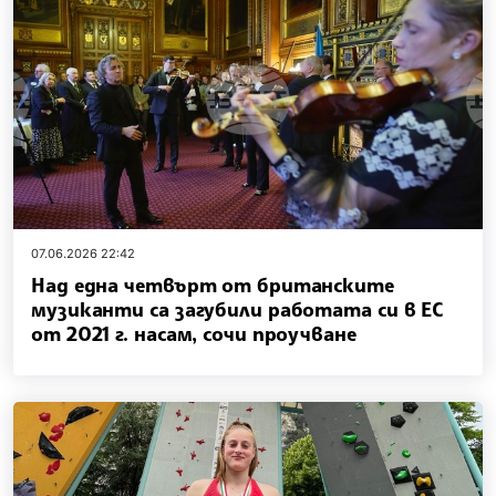
07.06.2026 22:42
Над една четвърт от британските
музиканти са загубили работата си в ЕС
от 2021 г. насам, сочи проучване