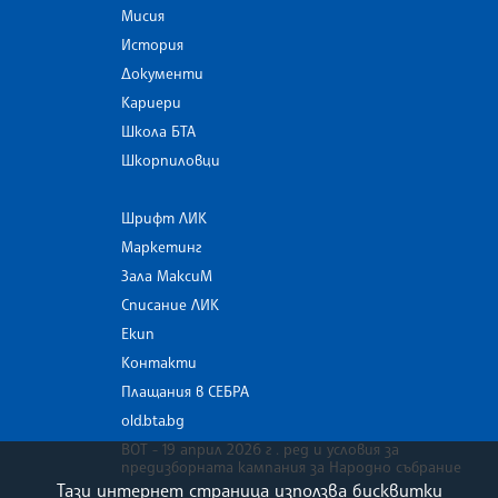
Мисия
История
Документи
Кариери
Школа БТА
Шкорпиловци
Шрифт ЛИК
Маркетинг
Зала МаксиМ
Списание ЛИК
Екип
Контакти
Плащания в СЕБРА
old.bta.bg
ВОТ - 19 април 2026 г . ред и условия за
предизборната кампания за Народно събрание
Тази интернет страница използва бисквитки