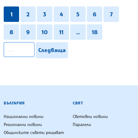
1
2
3
4
5
6
7
8
9
10
11
...
18
pagination.search
Следваща
БЪЛГАРСКА ТЕЛЕГРАФНА АГЕНЦИЯ
БЪЛГАРИЯ
СВЯТ
Национални новини
Световни новини
Регионални новини
Паралели
Общинските съвети решават