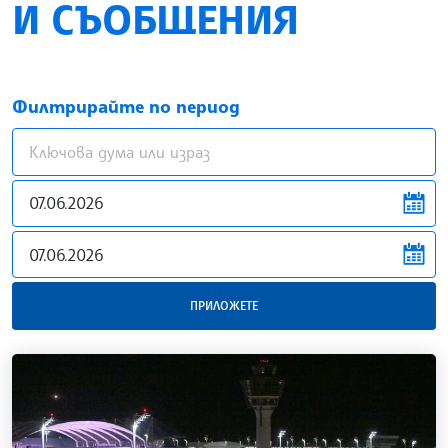
И СЪОБЩЕНИЯ
Филтрирайте по период
news.filter.from
news.filter.to
ПРИЛОЖЕТЕ