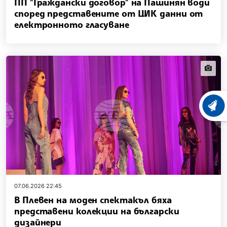
ПП "Граждански договор" на Пашинян води
според представените от ЦИК данни от
електронното гласуване
news.i
ХРОНО
07.06.2026 22:45
В Плевен на моден спектакъл бяха
представени колекции на български
дизайнери