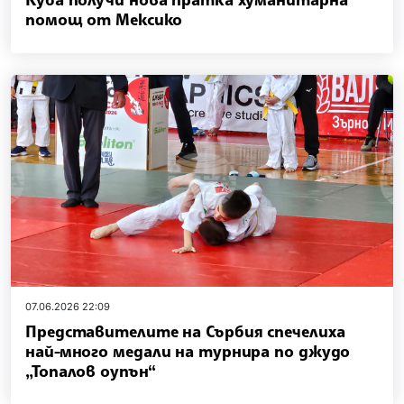
помощ от Мексико
07.06.2026 22:09
Представителите на Сърбия спечелиха
най-много медали на турнира по джудо
„Топалов оупън“