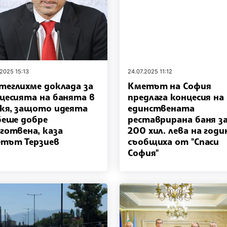
.2025 15:13
24.07.2025 11:12
еглихме доклада за
Кметът на София
цесията на банята в
предлага концесия на
кя, защото идеята
единствената
беше добре
реставрирана баня з
готвена, каза
200 хил. лева на годи
тът Терзиев
съобщиха от "Спаси
София"