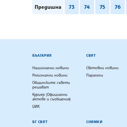
Предишна
73
74
75
76
БЪЛГАРСКА ТЕЛЕГРАФНА АГ
БЪЛГАРИЯ
СВЯТ
Национални новини
Световни новини
Регионални новини
Паралели
Общинските съвети
решават
Куриер (Официални
актове и съобщения)
ЦИК
БГ СВЯТ
СНИМКИ