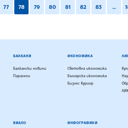
77
78
79
80
81
82
83
...
1
ЕНЦИЯ
БАЛКАНИ
ИКОНОМИКА
ЛИ
Балкански новини
Световна икономика
Ку
Паралели
Българска икономика
Нау
Бизнес Куриер
Об
ЛИК
ВИДЕО
ИНФОГРАФИКИ