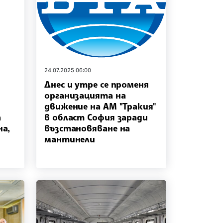
24.07.2025 06:00
Днес и утре се променя
организацията на
движение на АМ "Тракия"
а
в област София заради
на,
възстановяване на
мантинели