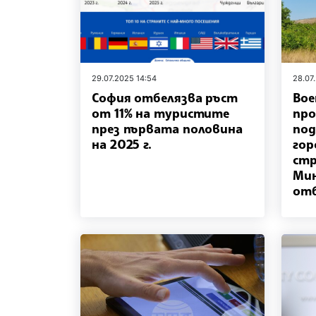
29.07.2025 14:54
28.07
София отбелязва ръст
Вое
от 11% на туристите
про
през първата половина
под
на 2025 г.
гор
стр
Ми
от