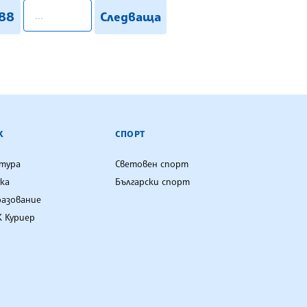
pagination.search
88
Следваща
К
СПОРТ
лтура
Световен спорт
ка
Български спорт
разование
 Куриер