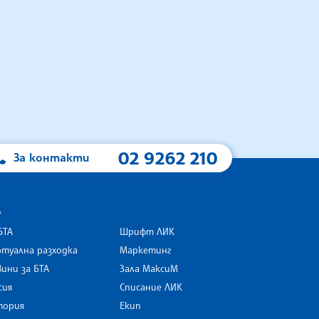
02 9262 210
За контакти
А
БТА
Шрифт ЛИК
туална разходка
Маркетинг
ини за БТА
Зала МаксиМ
rk
сия
Списание ЛИК
тория
Екип