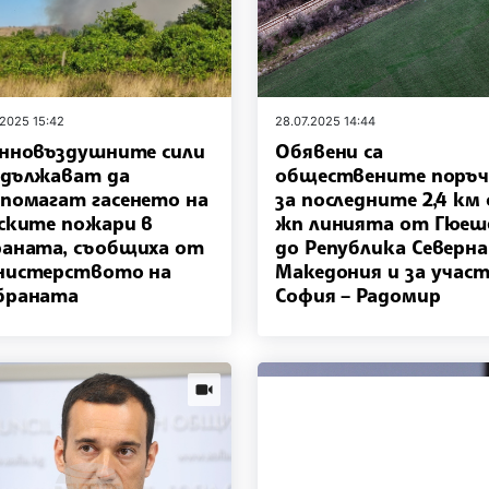
.2025 15:42
28.07.2025 14:44
нновъздушните сили
Обявени са
дължават да
обществените поръ
помагат гасенето на
за последните 2,4 км
ските пожари в
жп линията от Гюеш
аната, съобщиха от
до Република Северна
нистерството на
Македония и за учас
браната
София – Радомир
news.videos