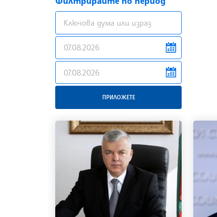
Филтрирайте по период
news.filter.from
news.filter.to
ПРИЛОЖЕТЕ