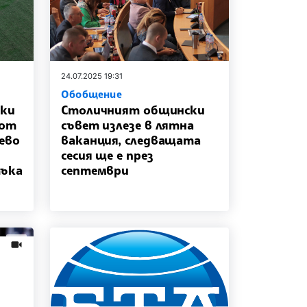
24.07.2025 19:31
Обобщение
чки
Столичният общински
 от
съвет излезе в лятна
ево
ваканция, следващата
сесия ще е през
тъка
септември
news.videos