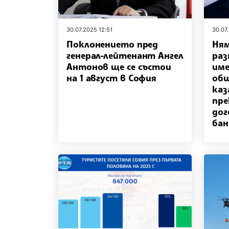
30.07.2025 12:51
30.07
Поклонението пред
Ням
генерал-лейтенант Ангел
ра
Антонов ще се състои
име
на 1 август в София
общ
каз
пре
дог
бан