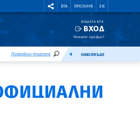
УТНИ КУРСОВЕ
RIGHTMENU.SOCIAL
БТА
ПРЕСКЛУБ
EN
ВАШАТА БТА
ВХОД
Нямате профил?
Подробно търсене
НАВСЯКЪДЕ
ТЪРСЕНЕ
ЕМИСИЯ
 ОФИЦИАЛНИ