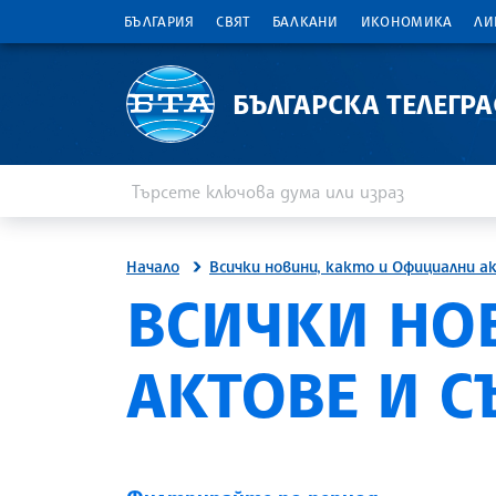
БЪЛГАРИЯ
СВЯТ
БАЛКАНИ
ИКОНОМИКА
ЛИ
БЪЛГАРСКА ТЕЛЕГР
Въведете ключова дума или израз
Търсене
Начало
Всички новини, както и Официални а
ВСИЧКИ НО
АКТОВЕ И 