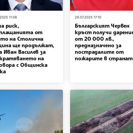
.2025 11:08
29.07.2025 17:10
а риск,
Българският Червен
зплащанията от
кръст получи дарени
то на Столична
от 20 000 лв.,
ина ще продължат,
предназначено за
а Иван Василев за
пострадалите от
кратяването на
пожарите в странат
овора с Общинска
ка