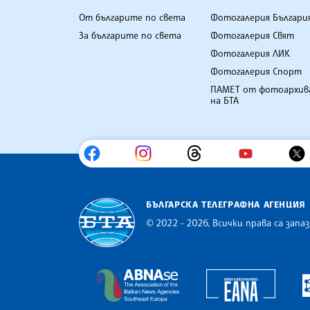
От българите по света
Фотогалерия Българи
За българите по света
Фотогалерия Свят
Фотогалерия ЛИК
Фотогалерия Спорт
ПАМЕТ от фотоархив
на БТА
БЪЛГАРСКА ТЕЛЕГРАФНА АГЕНЦИЯ
© 2022 - 2026, Всички права са запаз
Българска телеграфна агенция
Europe
The Assocoation of the Balkan