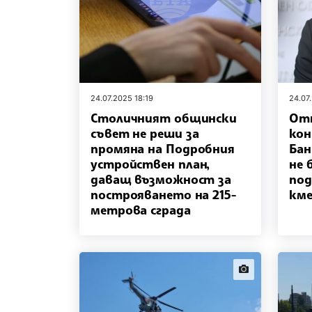
24.07.2025 18:19
24.07
Столичният общински
Отт
съвет не реши за
кон
промяна на Подробния
Бан
устройствен план,
не 
даващ възможност за
под
построяването на 215-
кме
метрова сграда
news.images