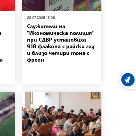
29.07.2025 15:06
Служители на
е
"Икономическа полиция"
при СДВР установиха
918 флакона с райски газ
и близо четири тона с
а
фреон
ХРОНО