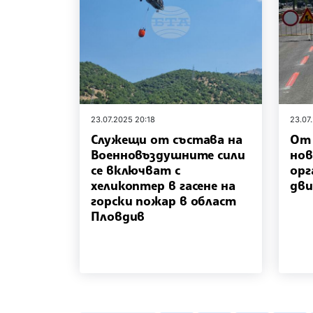
23.07.2025 20:18
23.07
Служещи от състава на
От 
Военновъздушните сили
нов
се включват с
орг
хеликоптер в гасене на
дви
горски пожар в област
Пловдив