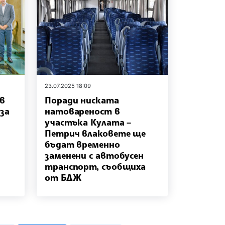
23.07.2025 18:09
в
Поради ниската
за
натовареност в
участъка Кулата –
Петрич влаковете ще
бъдат временно
заменени с автобусен
транспорт, съобщиха
от БДЖ