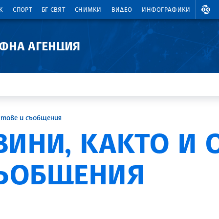
ВАЛ
К
СПОРТ
БГ СВЯТ
СНИМКИ
ВИДЕО
ИНФОГРАФИКИ
АФНА АГЕНЦИЯ
ктове и съобщения
ВИНИ, КАКТО И
СЪОБЩЕНИЯ