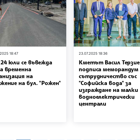
.2025 18:47
23.07.2025 18:36
24 юли се въвежда
Кметът Васил Терзие
а временна
подписа меморандум 
анизация на
сътрудничество със
жение на бул. "Рожен"
"Софийска вода" за
изграждане на малки
водноелектрически
централи