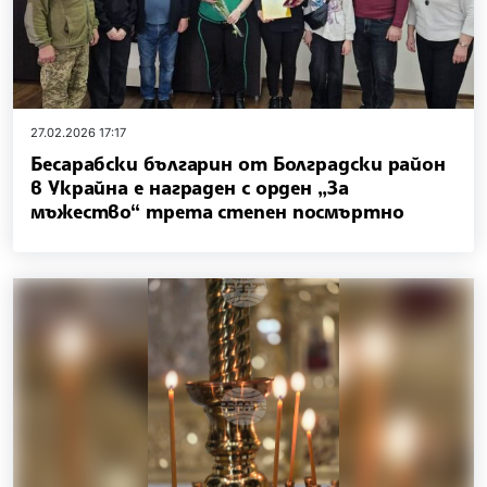
27.02.2026 17:17
Бесарабски българин от Болградски район
в Украйна е награден с орден „За
мъжество“ трета степен посмъртно