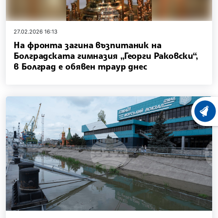
27.02.2026 16:13
На фронта загина възпитаник на
Болградската гимназия „Георги Раковски“,
в Болград е обявен траур днес
ХРОНО