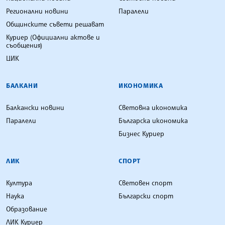
Регионални новини
Паралели
Общинските съвети решават
Куриер (Официални актове и
съобщения)
ЦИК
БАЛКАНИ
ИКОНОМИКА
Балкански новини
Световна икономика
Паралели
Българска икономика
Бизнес Куриер
ЛИК
СПОРТ
Култура
Световен спорт
Наука
Български спорт
Образование
ЛИК Куриер