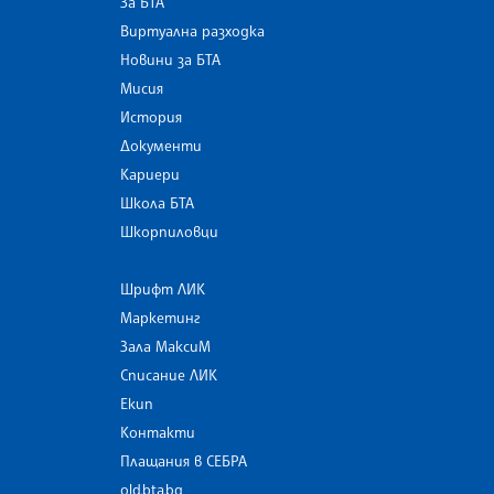
За БТА
Виртуална разходка
Новини за БТА
Мисия
История
Документи
Кариери
Школа БТА
Шкорпиловци
Шрифт ЛИК
Маркетинг
Зала МаксиМ
Списание ЛИК
Екип
Контакти
Плащания в СЕБРА
old.bta.bg