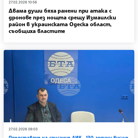
27.02.2026 10:56
Двама души бяха ранени при атака с
дронове през нощта срещу Измаилски
район в украинската Одеска област,
съобщиха властите
27.02.2026 09:03
Представяне на списание ЛИК „130 години висше