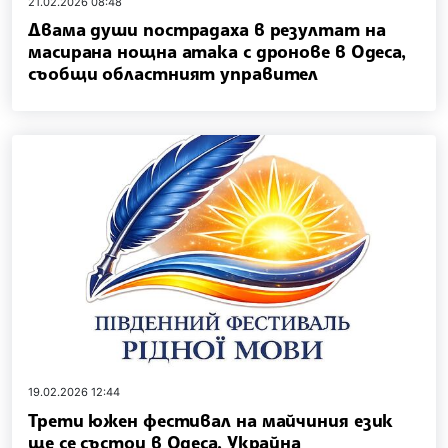
21.02.2026 08:48
Двама души пострадаха в резултат на
масирана нощна атака с дронове в Одеса,
съобщи областният управител
19.02.2026 12:44
Трети южен фестивал на майчиния език
ще се състои в Одеса, Украйна