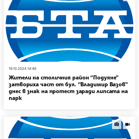
19.10.2024 14:49
Жители на столичния район ‘’Подуяне’’
затвориха част от бул. ‘’Владимир Вазов’’
днес в знак на протест заради липсата на
парк
news.images
news.vi