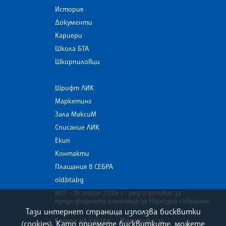
История
Документи
Кариери
Школа БТА
Шкорпиловци
Шрифт ЛИК
Маркетинг
Зала МаксиМ
Списание ЛИК
Екип
Контакти
Плащания в СЕБРА
old.bta.bg
ВОТ - 19 април 2026 г . ред и условия за
предизборната кампания за Народно събрание
Тази интернет страница използва бисквитки
Карта на сайта
Политика за
(cookies). Като приемете бисквитките, можете