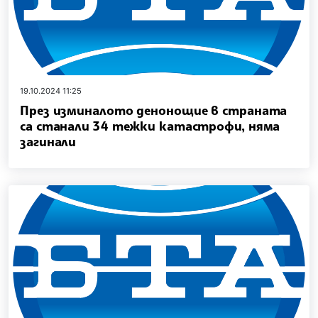
19.10.2024 11:25
През изминалото денонощие в страната
са станали 34 тежки катастрофи, няма
загинали