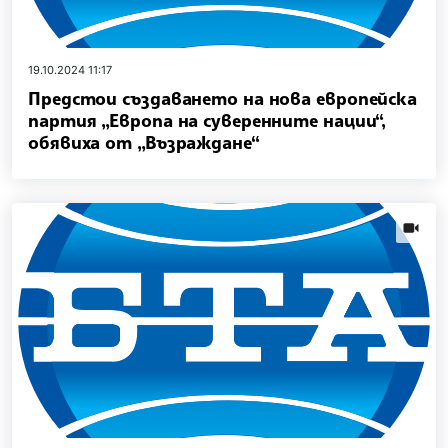
19.10.2024 11:17
Предстои създаването на нова европейска
партия „Европа на суверенните нации“,
обявиха от „Възраждане“
news.vi