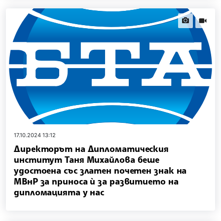
news.images
news.vi
17.10.2024 13:12
Директорът на Дипломатическия
институт Таня Михайлова беше
удостоена със златен почетен знак на
МВнР за приноса ѝ за развитието на
дипломацията у нас