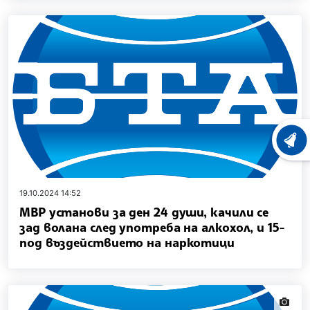
ХРОНО
19.10.2024 14:52
МВР установи за ден 24 души, качили се
зад волана след употреба на алкохол, и 15-
под въздействието на наркотици
news.i