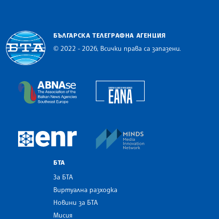
БЪЛГАРСКА ТЕЛЕГРАФНА АГЕНЦИЯ
© 2022 - 2026, Всички права са запазени.
Българска телеграфна агенция
European Alliance of N
The Assocoation of the Balkan News Agencies S
MINDS Media Innovatio
European Newsroom
БТА
За БТА
Виртуална разходка
Новини за БТА
Мисия