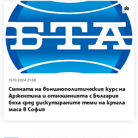
news.i
15.10.2024 21:56
Смяната на външнополитическия курс на
Аржентина и отношенията с България
бяха сред дискутираните теми на кръгла
маса в София