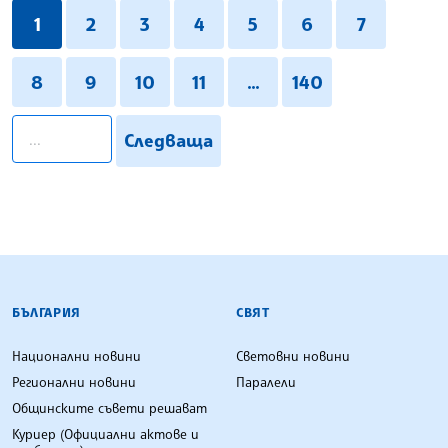
1
2
3
4
5
6
7
8
9
10
11
...
140
pagination.search
Следваща
БЪЛГАРСКА ТЕЛЕГРАФНА АГЕНЦИЯ
БЪЛГАРИЯ
СВЯТ
Национални новини
Световни новини
Регионални новини
Паралели
Общинските съвети решават
Куриер (Официални актове и