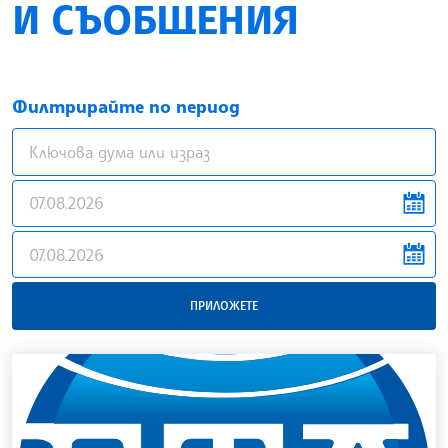
И СЪОБЩЕНИЯ
Филтрирайте по период
news.filter.from
news.filter.to
ПРИЛОЖЕТЕ