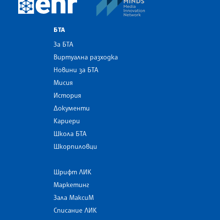
European Newsroom
БТА
За БТА
Виртуална разходка
Новини за БТА
Мисия
История
Документи
Кариери
Школа БТА
Шкорпиловци
Шрифт ЛИК
Маркетинг
Зала МаксиМ
Списание ЛИК