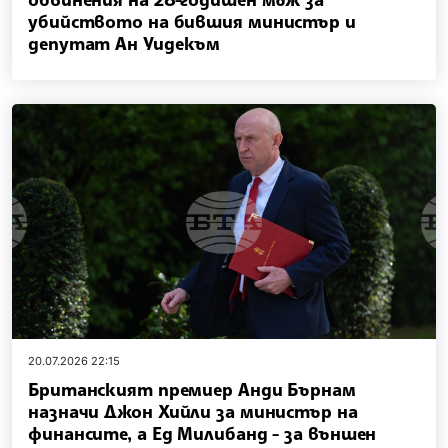
убийството на бившия министър и
депутат Ан Уидекъм
20.07.2026 22:15
Британският премиер Анди Бърнам
назначи Джон Хийли за министър на
финансите, а Ед Милибанд - за външен