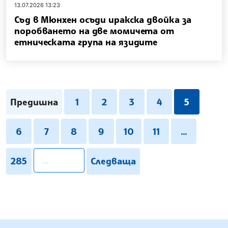
13.07.2026 13:23
Съд в Мюнхен осъди иракска двойка за
поробването на две момичета от
етническата група на язидите
Предишна
1
2
3
4
5
6
7
8
9
10
11
...
pagination.search
285
Следваща