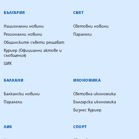
БЪЛГАРСКА ТЕЛЕГРАФНА АГЕНЦИЯ
БЪЛГАРИЯ
СВЯТ
Национални новини
Световни новини
Регионални новини
Паралели
Общинските съвети решават
Куриер (Официални актове и
съобщения)
ЦИК
БАЛКАНИ
ИКОНОМИКА
Балкански новини
Световна икономика
Паралели
Българска икономика
Бизнес Куриер
ЛИК
СПОРТ