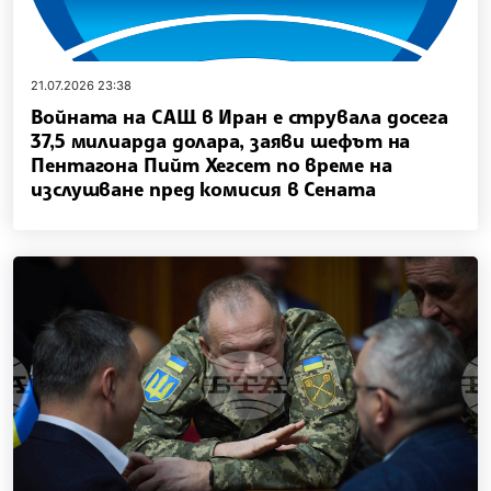
21.07.2026 23:38
Войната на САЩ в Иран е струвала досега
37,5 милиарда долара, заяви шефът на
Пентагона Пийт Хегсет по време на
изслушване пред комисия в Сената