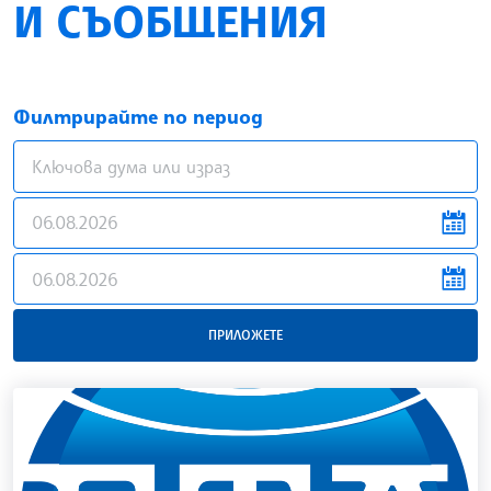
И СЪОБЩЕНИЯ
Филтрирайте по период
news.filter.from
news.filter.to
ПРИЛОЖЕТЕ