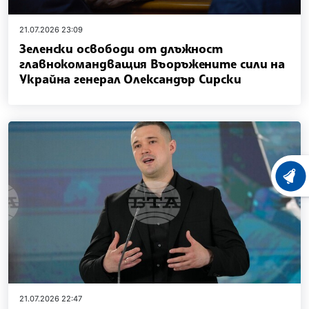
21.07.2026 23:09
Зеленски освободи от длъжност
главнокомандващия Въоръжените сили на
Украйна генерал Олександър Сирски
ХРОНО
21.07.2026 22:47