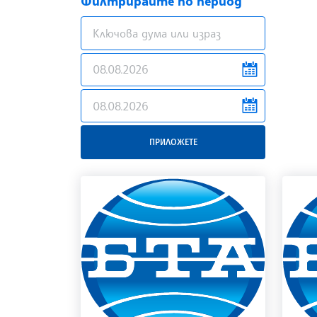
Филтрирайте по период
news.filter.from
news.filter.to
ПРИЛОЖЕТЕ