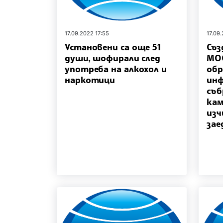
17.09.2022 17:55
17.09
Установени са още 51
Съз
души, шофирали след
МОС
употреба на алкохол и
об
наркотици
инф
съб
кам
изч
зае