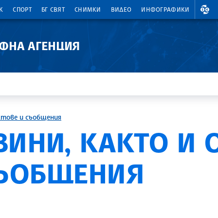
ВАЛ
К
СПОРТ
БГ СВЯТ
СНИМКИ
ВИДЕО
ИНФОГРАФИКИ
АФНА АГЕНЦИЯ
ктове и съобщения
ВИНИ, КАКТО И
СЪОБЩЕНИЯ