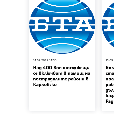
14.09.2022 14:30
13.09
Над 400 военнослужещи
Бъл
се включват в помощ на
ста
пострадалите райони в
пра
Карловско
раб
дъл
каз
Рад