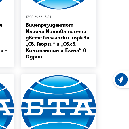
17.09.2022 18:21
е
Вицепрезидентът
Илияна Йотова посети
двете български църкви
„Св. Георги“ и „Св.св.
а –
Константин и Елена“ в
Одрин
ХРОНО