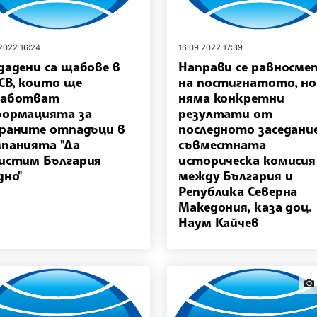
.2022 16:24
16.09.2022 17:39
дадени са щабове в
Направи се равносме
В, които ще
на постигнатото, но
работват
няма конкретни
ормацията за
резултати от
раните отпадъци в
последното заседани
панията "Да
съвместната
истим България
историческа комисия
дно"
между България и
Република Северна
Македония, каза доц.
Наум Кайчев
new