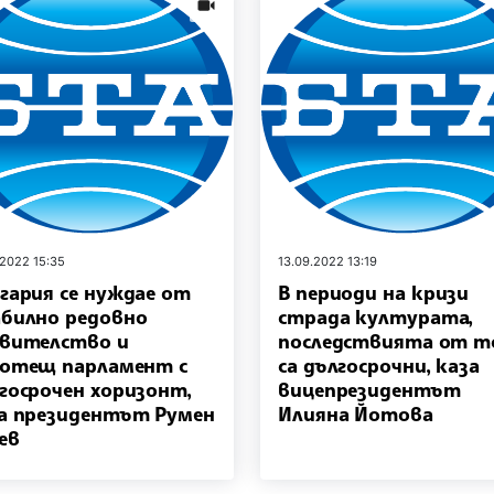
news.videos
.2022 15:35
13.09.2022 13:19
гария се нуждае от
В периоди на кризи
билно редовно
страда културата,
вителство и
последствията от т
отещ парламент с
са дългосрочни, каза
госрочен хоризонт,
вицепрезидентът
а президентът Румен
Илияна Йотова
ев