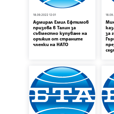
18.09.2022 12:01
18.09
Адмирал Емил Ефтимов
Ми
призова в Талин за
каз
съвместно купуване на
за 
оръжия от страните
Гър
членки на НАТО
пре
сед