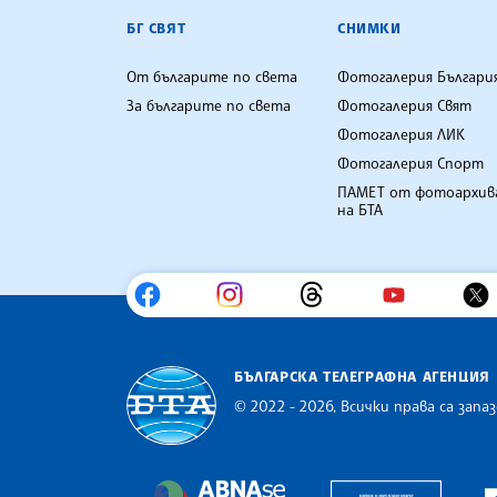
БГ СВЯТ
СНИМКИ
От българите по света
Фотогалерия Българи
За българите по света
Фотогалерия Свят
Фотогалерия ЛИК
Фотогалерия Спорт
ПАМЕТ от фотоархив
на БТА
БЪЛГАРСКА ТЕЛЕГРАФНА АГЕНЦИЯ
© 2022 - 2026, Всички права са запаз
Българска телеграфна агенция
Europe
The Assocoation of the Balkan