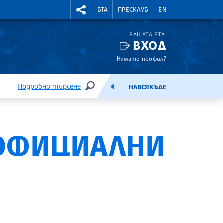
УТНИ КУРСОВЕ
RIGHTMENU.SOCIAL
БТА
ПРЕСКЛУБ
EN
ВАШАТА БТА
ВХОД
Нямате профил?
Подробно търсене
НАВСЯКЪДЕ
ТЪРСЕНЕ
ЕМИСИЯ
 ОФИЦИАЛНИ