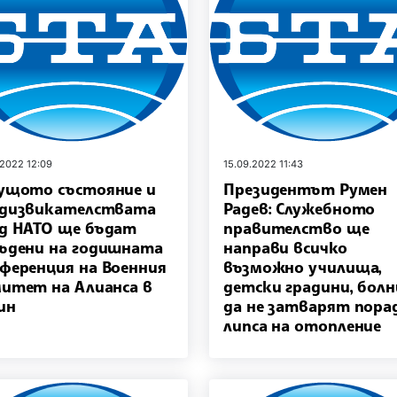
.2022 12:09
15.09.2022 11:43
ущото състояние и
Президентът Румен
едизвикателствата
Радев: Служебното
д НАТО ще бъдат
правителство ще
ъдени на годишната
направи всичко
ференция на Военния
възможно училища,
итет на Алианса в
детски градини, бол
ин
да не затварят пора
липса на отопление