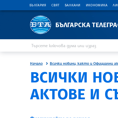
БЪЛГАРИЯ
СВЯТ
БАЛКАНИ
ИКОНОМИКА
ЛИ
БЪЛГАРСКА ТЕЛЕГР
Въведете ключова дума или израз
Търсене
Начало
Всички новини, както и Официални а
ВСИЧКИ НО
АКТОВЕ И 