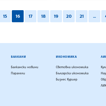
15
16
17
18
19
20
21
...
ЕНЦИЯ
БАЛКАНИ
ИКОНОМИКА
ЛИ
Балкански новини
Световна икономика
Ку
Паралели
Българска икономика
Нау
Бизнес Куриер
Об
ЛИК