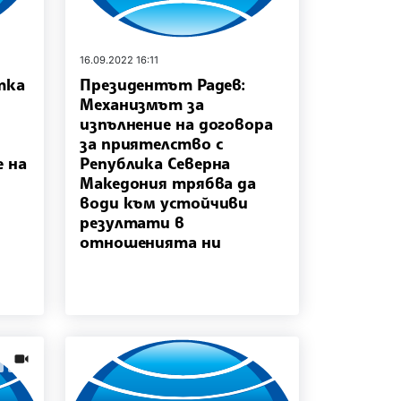
16.09.2022 16:11
тка
Президентът Радев:
Механизмът за
изпълнение на договора
за приятелство с
е на
Република Северна
Македония трябва да
води към устойчиви
резултати в
отношенията ни
s.images
news.videos