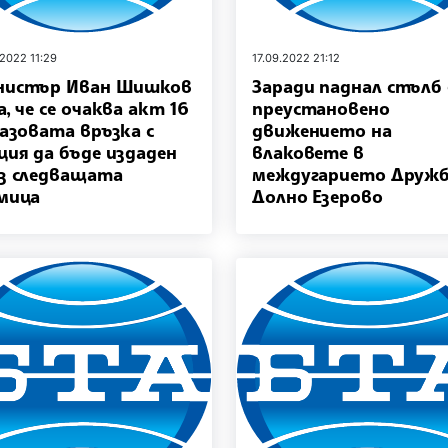
.2022 11:29
17.09.2022 21:12
нистър Иван Шишков
Заради паднал стълб 
а, че се очаква акт 16
преустановено
газовата връзка с
движението на
ция да бъде издаден
влаковете в
з следващата
междугарието Дружб
мица
Долно Езерово