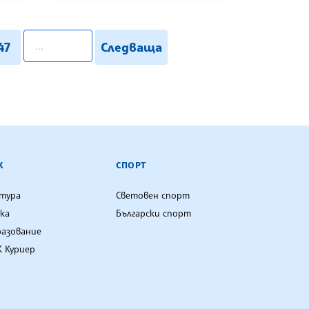
pagination.search
47
Следваща
К
СПОРТ
лтура
Световен спорт
ка
Български спорт
разование
 Куриер