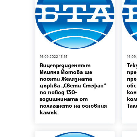
16.09.2022 15:14
16.09
Вицепрезидентът
Тек
Илияна Йотова ще
пр
посети Желязната
пре
църква „Свети Стефан”
обс
по повод 130-
кон
годишнината от
ком
полагането на основния
Тал
камък