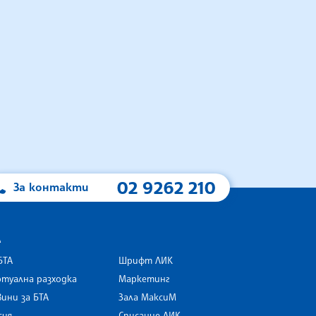
02 9262 210
За контакти
А
БТА
Шрифт ЛИК
туална разходка
Маркетинг
ини за БТА
Зала МаксиМ
rk
сия
Списание ЛИК