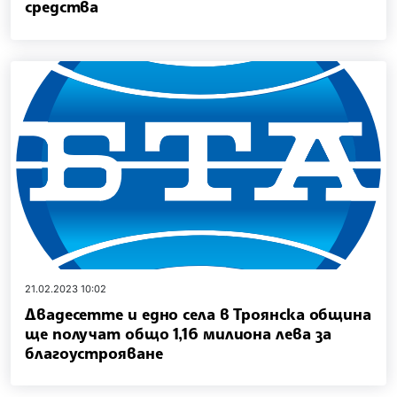
средства
21.02.2023 10:02
Двадесетте и едно села в Троянска община
ще получат общо 1,16 милиона лева за
благоустрояване