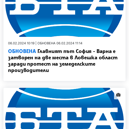
06.02.2024 10:19 | ОБНОВЕНА 06.02.2024 11:14
ОБНОВЕНА
Главният път София - Варна е
затворен на две места в Ловешка област
заради протест на земеделските
производители
news.i