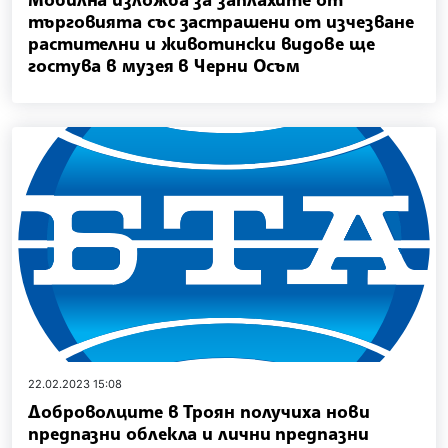
търговията със застрашени от изчезване
растителни и животински видове ще
гостува в музея в Черни Осъм
22.02.2023 15:08
Доброволците в Троян получиха нови
предпазни облекла и лични предпазни