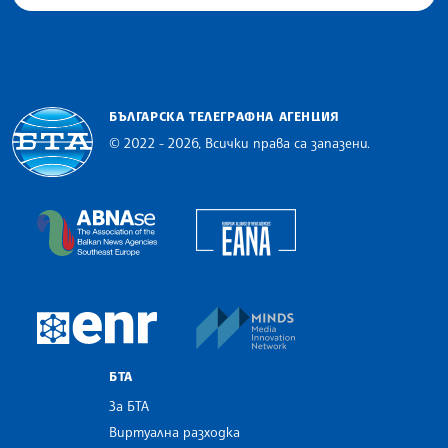
БЪЛГАРСКА ТЕЛЕГРАФНА АГЕНЦИЯ
© 2022 - 2026, Всички права са запазени.
Българска телеграфна агенция
European Alliance of N
The Assocoation of the Balkan News Agencies S
MINDS Media Innovatio
European Newsroom
БТА
За БТА
Виртуална разходка