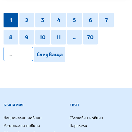
1
2
3
4
5
6
7
8
9
10
11
...
70
pagination.search
Следваща
БЪЛГАРСКА ТЕЛЕГРАФНА АГЕНЦИЯ
БЪЛГАРИЯ
СВЯТ
Национални новини
Световни новини
Регионални новини
Паралели