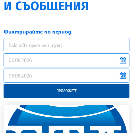
И СЪОБЩЕНИЯ
Филтрирайте по период
news.filter.from
news.filter.to
ПРИЛОЖЕТЕ