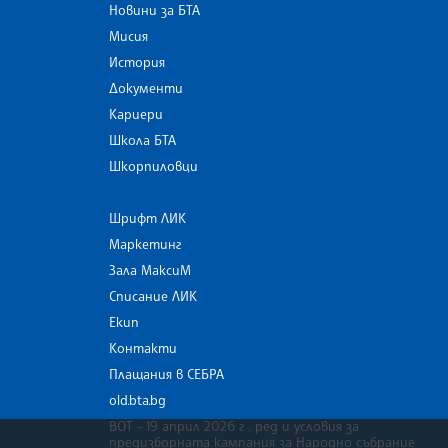
Новини за БТА
Мисия
История
Документи
Кариери
Школа БТА
Шкорпиловци
Шрифт ЛИК
Маркетинг
Зала МаксиМ
Списание ЛИК
Екип
Контакти
Плащания в СЕБРА
old.bta.bg
ВОТ - 19 април 2026 г . ред и условия за
предизборната кампания за Народно събрание