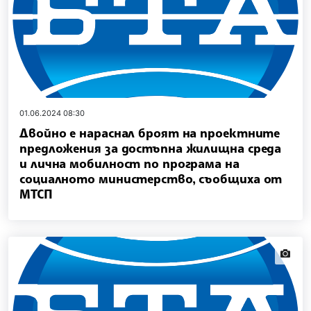
01.06.2024 08:30
Двойно е нараснал броят на проектните
предложения за достъпна жилищна среда
и лична мобилност по програма на
социалното министерство, съобщиха от
МТСП
news.i