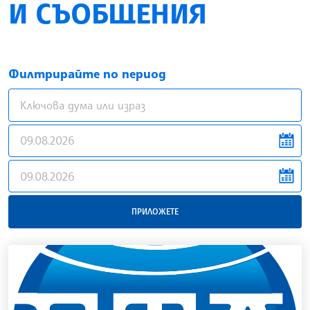
И СЪОБЩЕНИЯ
Филтрирайте по период
news.filter.from
news.filter.to
ПРИЛОЖЕТЕ