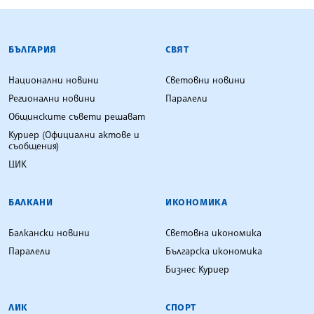
БЪЛГАРСКА ТЕЛЕГРАФНА АГЕНЦИЯ
БЪЛГАРИЯ
СВЯТ
Национални новини
Световни новини
Регионални новини
Паралели
Общинските съвети решават
Куриер (Официални актове и
съобщения)
ЦИК
БАЛКАНИ
ИКОНОМИКА
Балкански новини
Световна икономика
Паралели
Българска икономика
Бизнес Куриер
ЛИК
СПОРТ