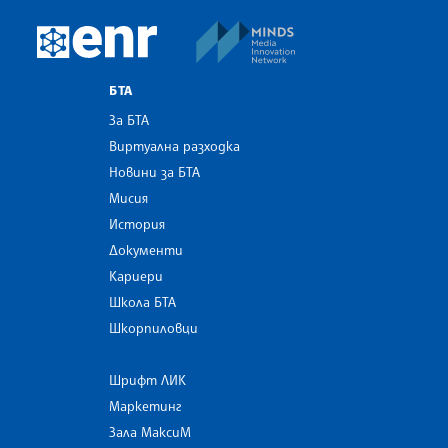
MINDS Media Innovatio
European Newsroom
БТА
За БТА
Виртуална разходка
Новини за БТА
Мисия
История
Документи
Кариери
Школа БТА
Шкорпиловци
Шрифт ЛИК
Маркетинг
Зала МаксиМ