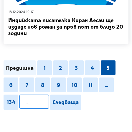
18.12.2024 19:17
Индийската писателка Киран Десаи ще
издаде нов роман за пръв път от близо 20
години
Предишна
1
2
3
4
5
6
7
8
9
10
11
...
pagination.search
134
Следваща