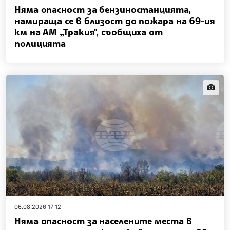
Няма опасност за бензиностанцията,
намираща се в близост до пожара на 69-ия
км на АМ „Тракия", съобщиха от
полицията
news.i
06.08.2026 17:12
Няма опасност за населените места в