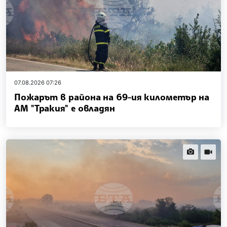
07.08.2026 07:26
Пожарът в района на 69-ия километър на
АМ "Тракия" е овладян
news.images
news.vi