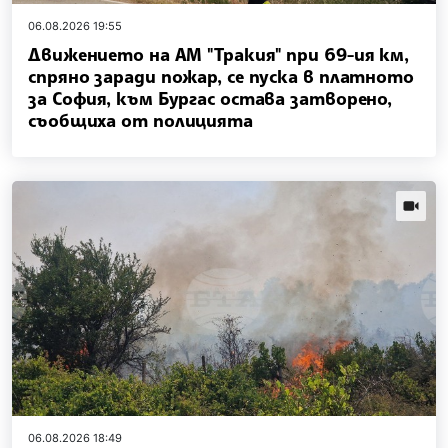
06.08.2026 19:55
Движението на АМ "Тракия" при 69-ия км,
спряно заради пожар, се пуска в платното
за София, към Бургас остава затворено,
съобщиха от полицията
news.vi
06.08.2026 18:49