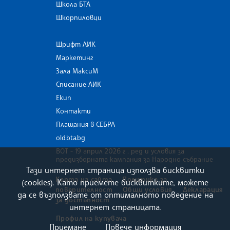
Школа БТА
Шкорпиловци
Шрифт ЛИК
Маркетинг
Зала МаксиМ
Списание ЛИК
Екип
Контакти
Плащания в СЕБРА
old.bta.bg
ВОТ - 19 април 2026 г . ред и условия за
предизборната кампания за Народно събрание
Тази интернет страница използва бисквитки
Карта на сайта
Политика за
(cookies). Като приемете бисквитките, можете
поверителност
Общи условия
Декларация
да се възползвате от оптималното поведение на
за достъпност
интернет страницата.
Профил на купувача
Приемане
Повече информация