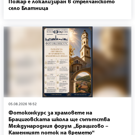
Пожар е локализиран в стрелчанското
село Блатница
05.08.2026 16:52
Фотоконкурс за храмовете на
Брациговската школа ще съпътства
Международния форум „Брацигово –
Каменният поток на времето“