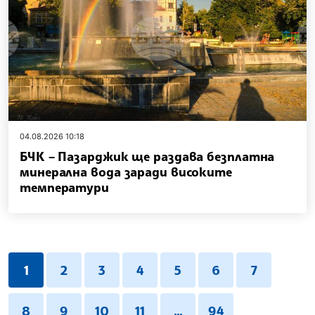
04.08.2026 10:18
БЧК – Пазарджик ще раздава безплатна
минерална вода заради високите
температури
1
2
3
4
5
6
7
8
9
10
11
...
94