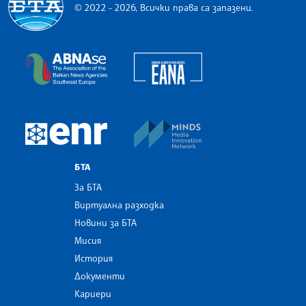
© 2022 - 2026, Всички права са запазени.
Българска телеграфна агенция
European Alliance of N
The Assocoation of the Balkan News Agencies S
MINDS Media Innovatio
European Newsroom
БТА
За БТА
Виртуална разходка
Новини за БТА
Мисия
История
Документи
Кариери