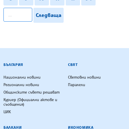
pagination.search
Следваща
БЪЛГАРСКА ТЕЛЕГРАФНА АГЕНЦИЯ
БЪЛГАРИЯ
СВЯТ
Национални новини
Световни новини
Регионални новини
Паралели
Общинските съвети решават
Куриер (Официални актове и
съобщения)
ЦИК
БАЛКАНИ
ИКОНОМИКА