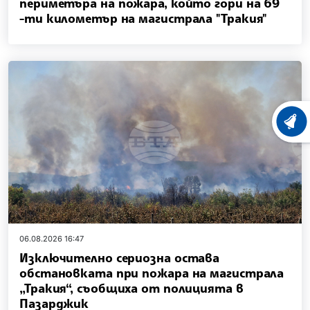
периметъра на пожара, който гори на 69
-ти километър на магистрала "Тракия"
ХРОНО
06.08.2026 16:47
Изключително сериозна остава
обстановката при пожара на магистрала
„Тракия“, съобщиха от полицията в
Пазарджик