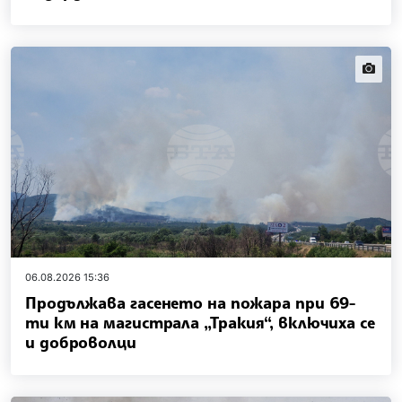
news.i
06.08.2026 15:36
Продължава гасенето на пожара при 69-
ти км на магистрала „Тракия“, включиха се
и доброволци