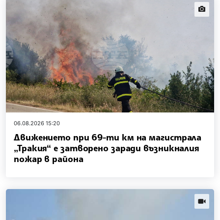
news.i
06.08.2026 15:20
Движението при 69-ти км на магистрала
„Тракия“ е затворено заради възникналия
пожар в района
news.vi