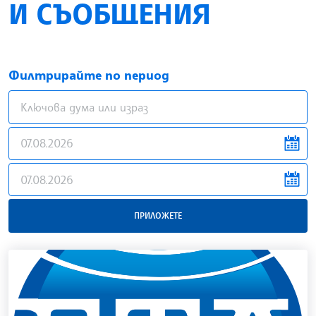
И СЪОБЩЕНИЯ
Филтрирайте по период
news.filter.from
news.filter.to
ПРИЛОЖЕТЕ