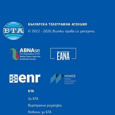
БЪЛГАРСКА ТЕЛЕГРАФНА АГЕНЦИЯ
© 2022 - 2026, Всички права са запазени.
Българска телеграфна агенция
European Alliance of N
The Assocoation of the Balkan News Agencies S
MINDS Media Innovatio
European Newsroom
БТА
За БТА
Виртуална разходка
Новини за БТА