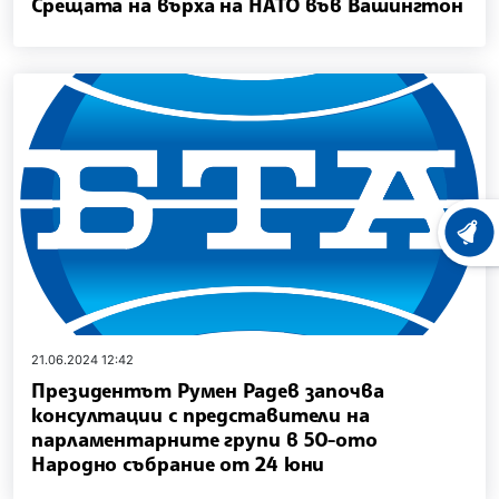
Срещата на върха на НАТО във Вашингтон
ХРОНО
21.06.2024 12:42
Президентът Румен Радев започва
консултации с представители на
парламентарните групи в 50-ото
Народно събрание от 24 юни