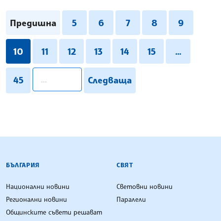
Предишна
5
6
7
8
9
10
11
12
13
14
15
...
pagination.search
45
Следваща
БЪЛГАРСКА ТЕЛЕГРАФНА АГЕНЦИЯ
БЪЛГАРИЯ
СВЯТ
Национални новини
Световни новини
Регионални новини
Паралели
Общинските съвети решават