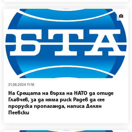
news.i
21.06.2024 11:16
На Срещата на върха на НАТО да отиде
Главчев, за да няма риск Радев да сее
проруска пропаганда, написа Делян
Пеевски