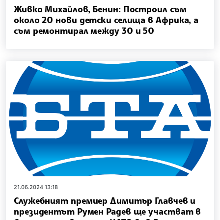
Живко Михайлов, Бенин: Построил съм
около 20 нови детски селища в Африка, а
съм ремонтирал между 30 и 50
21.06.2024 13:18
Служебният премиер Димитър Главчев и
президентът Румен Радев ще участват в