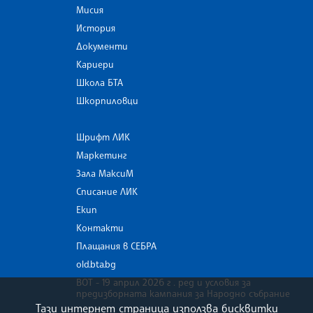
Мисия
История
Документи
Кариери
Школа БТА
Шкорпиловци
Шрифт ЛИК
Маркетинг
Зала МаксиМ
Списание ЛИК
Екип
Контакти
Плащания в СЕБРА
old.bta.bg
ВОТ - 19 април 2026 г . ред и условия за
предизборната кампания за Народно събрание
Тази интернет страница използва бисквитки