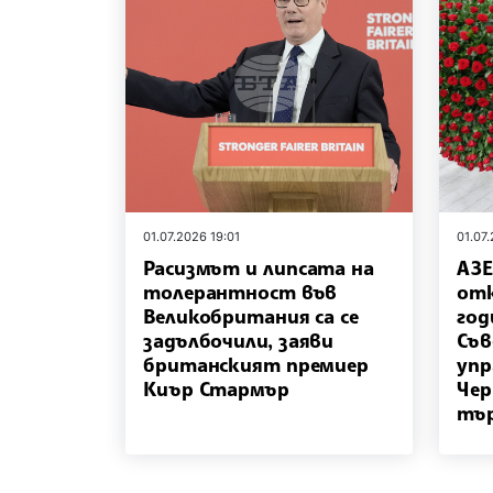
01.07.2026 19:01
01.07.
Расизмът и липсата на
АЗЕ
толерантност във
от
Великобритания са се
год
задълбочили, заяви
Съв
британският премиер
упр
Киър Стармър
Чер
тър