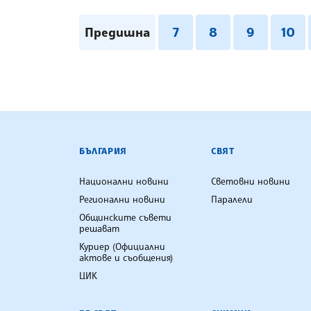
Предишна
7
8
9
10
БЪЛГАРСКА ТЕЛЕГРАФНА АГ
БЪЛГАРИЯ
СВЯТ
Национални новини
Световни новини
Регионални новини
Паралели
Общинските съвети
решават
Куриер (Официални
актове и съобщения)
ЦИК