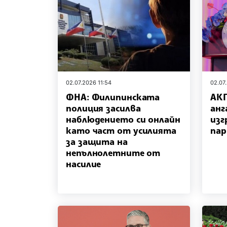
02.07.2026 11:54
02.07
ФНА: Филипинската
АКП
полиция засилва
анг
наблюдението си онлайн
изг
като част от усилията
пар
за защита на
непълнолетните от
насилие