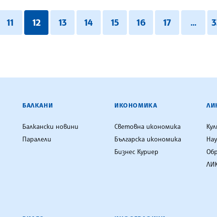
11
12
13
14
15
16
17
...
3
ЕНЦИЯ
БАЛКАНИ
ИКОНОМИКА
ЛИ
Балкански новини
Световна икономика
Ку
Паралели
Българска икономика
Нау
Бизнес Куриер
Об
ЛИК