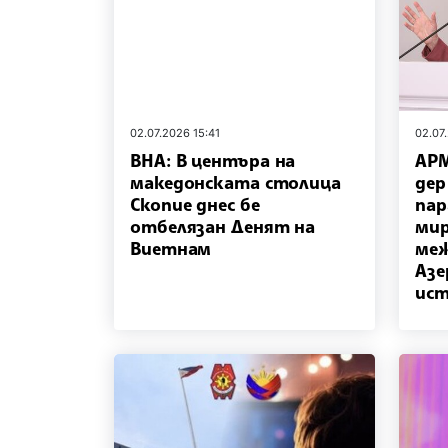
02.07.2026 15:41
02.07
ВНА: В центъра на
АРМ
македонската столица
дер
Скопие днес бе
пар
отбелязан Денят на
мир
Виетнам
меж
Азе
ист