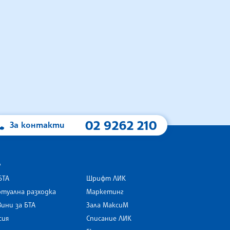
02 9262 210
За контакти
А
БТА
Шрифт ЛИК
туална разходка
Маркетинг
ини за БТА
Зала МаксиМ
rk
сия
Списание ЛИК