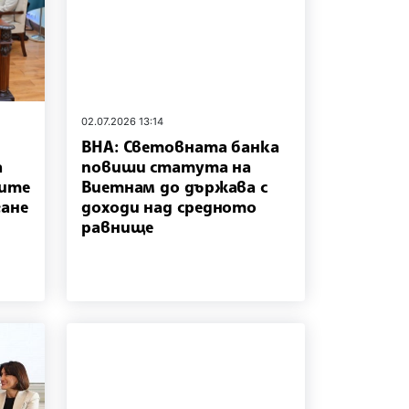
02.07.2026 13:14
ВНА: Световната банка
а
повиши статута на
ките
Виетнам до държава с
гане
доходи над средното
равнище