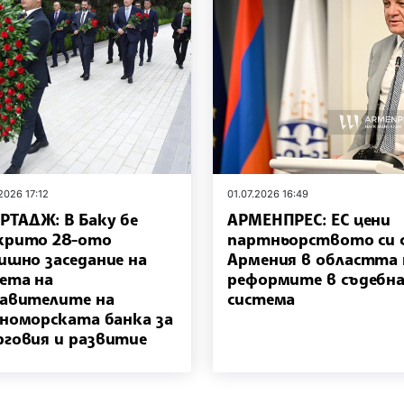
2026 17:12
01.07.2026 16:49
РТАДЖ: В Баку бе
АРМЕНПРЕС: ЕС цени
крито 28-ото
партньорството си 
ишно заседание на
Армения в областта 
ета на
реформите в съдебн
авителите на
система
номорската банка за
говия и развитие