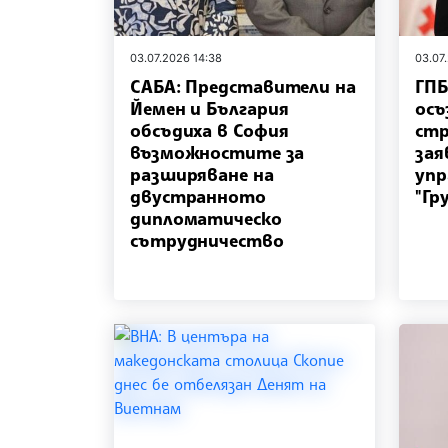
03.07.2026 14:38
03.07
САБА: Представители на
ГПБ
Йемен и България
осъ
обсъдиха в София
стр
възможностите за
зая
разширяване на
упр
двустранното
"Гр
дипломатическо
сътрудничество