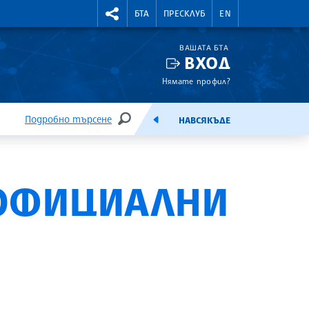
УТНИ КУРСОВЕ
RIGHTMENU.SOCIAL
БТА
ПРЕСКЛУБ
EN
ВАШАТА БТА
ВХОД
Нямате профил?
Подробно търсене
НАВСЯКЪДЕ
ТЪРСЕНЕ
ЕМИСИЯ
 ОФИЦИАЛНИ