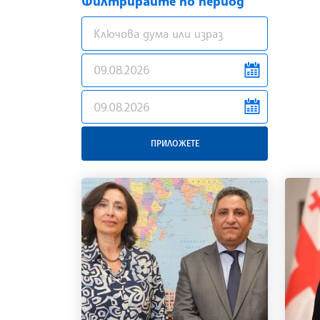
Филтрирайте по период
news.filter.from
news.filter.to
ПРИЛОЖЕТЕ