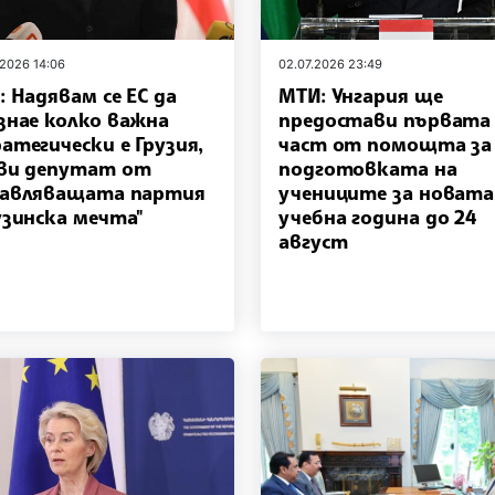
.2026 14:06
02.07.2026 23:49
: Надявам се ЕС да
МТИ: Унгария ще
знае колко важна
предостави първата
атегически е Грузия,
част от помощта за
ви депутат от
подготовката на
авляващата партия
учениците за новата
узинска мечта"
учебна година до 24
август