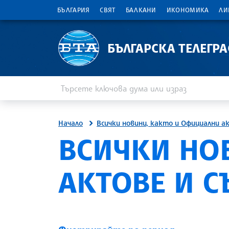
БЪЛГАРИЯ
СВЯТ
БАЛКАНИ
ИКОНОМИКА
ЛИ
БЪЛГАРСКА ТЕЛЕГР
Въведете ключова дума или израз
Търсене
Начало
Всички новини, както и Официални а
ВСИЧКИ НО
АКТОВЕ И 