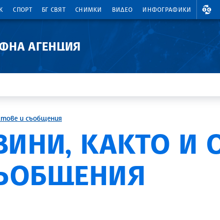
ВАЛ
К
СПОРТ
БГ СВЯТ
СНИМКИ
ВИДЕО
ИНФОГРАФИКИ
АФНА АГЕНЦИЯ
ктове и съобщения
ВИНИ, КАКТО И
СЪОБЩЕНИЯ