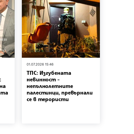
01.07.2026 15:46
ТПС: Изгубената
с
невинност -
на
непълнолетните
ата
палестинци, превърнали
се в терористи