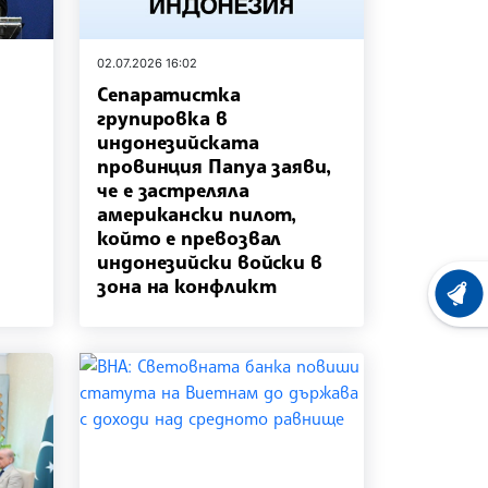
02.07.2026 16:02
Сепаратистка
групировка в
индонезийската
провинция Папуа заяви,
че е застреляла
американски пилот,
който е превозвал
индонезийски войски в
зона на конфликт
ХРОНО