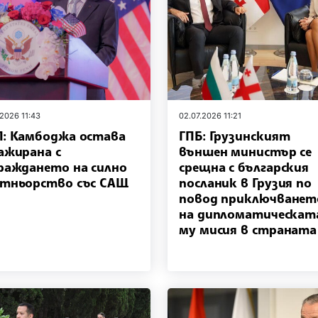
.2026 11:43
02.07.2026 11:21
: Камбоджа остава
ГПБ: Грузинският
ажирана с
външен министър се
раждането на силно
срещна с българския
тньорство със САЩ
посланик в Грузия по
повод приключванет
на дипломатическат
му мисия в страната