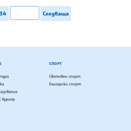
pagination.search
34
Следваща
К
СПОРТ
лтура
Световен спорт
ка
Български спорт
разование
 Куриер