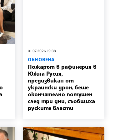
01.07.2026 19:38
ОБНОВЕНА
Пожарът в рафинерия в
Южна Русия,
предизвикан от
о
украински дрон, беше
а
окончателно потушен
след три дни, съобщиха
руските власти