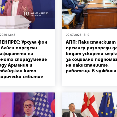
.2026 13:45
02.07.2026 13:19
ЕНПРЕС: Урсула фон
АПП: Пакистанският
 Лайен определи
премиер разпореди д
афирането на
бъдат ускорени мер
ното споразумение
за социално подпома
ду Армения и
на пакистанците,
рбайджан като
работещи в чужбина
орическо събитие