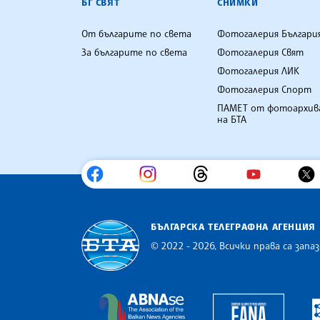
БГ СВЯТ
СНИМКИ
От българите по света
Фотогалерия Българи
За българите по света
Фотогалерия Свят
Фотогалерия ЛИК
Фотогалерия Спорт
ПАМЕТ от фотоархив
на БТА
БЪЛГАРСКА ТЕЛЕГРАФНА АГЕНЦИЯ
© 2022 - 2026, Всички права са запаз
Българска телеграфна агенция
Europe
The Assocoation of the Balkan