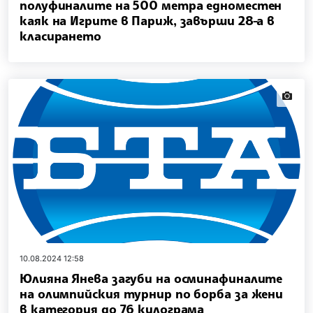
полуфиналите на 500 метра едноместен
каяк на Игрите в Париж, завърши 28-а в
класирането
news.i
10.08.2024 12:58
Юлияна Янева загуби на осминафиналите
на олимпийския турнир по борба за жени
в категория до 76 килограма