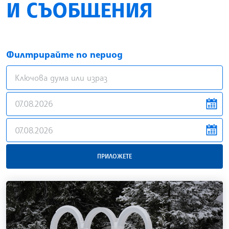
И СЪОБЩЕНИЯ
Филтрирайте по период
news.filter.from
news.filter.to
ПРИЛОЖЕТЕ