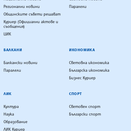
Регионални новини
Паралели
Общинските съвети решават
Куриер (Официални актове и
съобщения)
ЦИК
БАЛКАНИ
ИКОНОМИКА
Балкански новини
Световна икономика
Паралели
Българска икономика
Бизнес Куриер
ЛИК
СПОРТ
Култура
Световен спорт
Наука
Български спорт
Образование
ЛИК Куриер