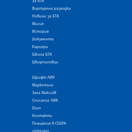
За БТА
Виртуална разходка
Новини за БТА
Мисия
История
Документи
Кариери
Школа БТА
Шкорпиловци
Шрифт ЛИК
Маркетинг
Зала МаксиМ
Списание ЛИК
Екип
Контакти
Плащания в СЕБРА
old.bta.bg