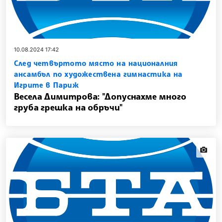
10.08.2024 17:42
След четвъртото място на националния
ансамбъл по художествена гимнастика на
Игрите в Париж
Весела Димитрова: "Допуснахме много
груба грешка на обръчи"
news.i