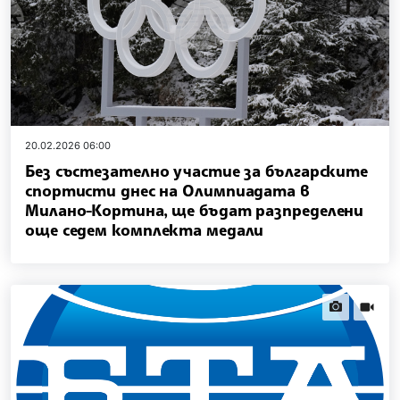
20.02.2026 06:00
Без състезателно участие за българските
спортисти днес на Олимпиадата в
Милано-Кортина, ще бъдат разпределени
още седем комплекта медали
news.images
news.vi