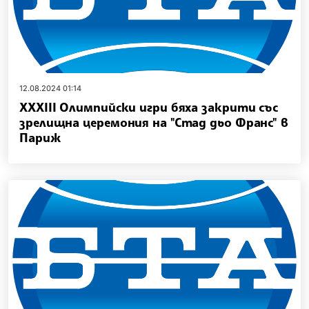
12.08.2024 01:14
XXXIII Олимпийски игри бяха закрити със
зрелищна церемония на "Стад дьо Франс" в
Париж