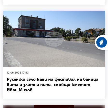
ХРОНО
12.06.2026 17:53
Русенско село кани на фестивал на баница
вита и златна пита, съобщи кметът
Иван Михов