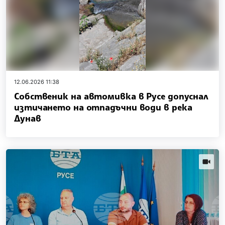
12.06.2026 11:38
Собственик на автомивка в Русе допуснал
изтичането на отпадъчни води в река
Дунав
news.vi