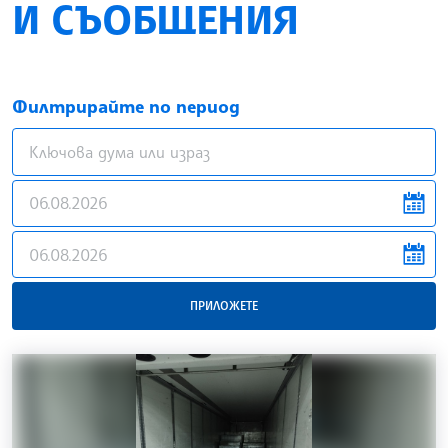
И СЪОБЩЕНИЯ
Филтрирайте по период
news.filter.from
news.filter.to
ПРИЛОЖЕТЕ