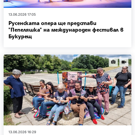
13.06.2026 17:05
Русенската опера ще представи
"Пепеляшка" на международен фестивал в
Букурещ
news.images
news.vi
13.06.2026 16:29