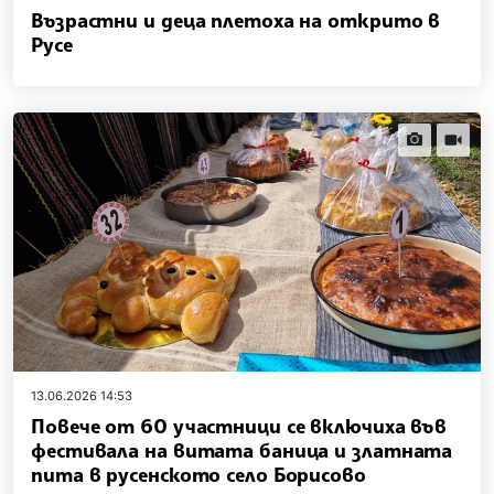
Възрастни и деца плетоха на открито в
Русе
news.images
news.vi
13.06.2026 14:53
Повече от 60 участници се включиха във
фестивала на витата баница и златната
пита в русенското село Борисово