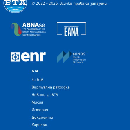
© 2022 - 2026, Всички права са запазени.
Българска телеграфна агенция
European Alliance of N
The Assocoation of the Balkan News Agencies S
MINDS Media Innovatio
European Newsroom
БТА
За БТА
Виртуална разходка
Новини за БТА
Мисия
История
Документи
Кариери