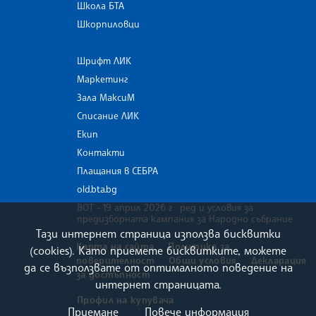
Школа БТА
Шкорпиловци
Шрифт ЛИК
Маркетинг
Зала МаксиМ
Списание ЛИК
Екип
Контакти
Плащания в СЕБРА
old.bta.bg
ВОТ - 19 април 2026 г . ред и условия за
предизборната кампания за Народно събрание
Тази интернет страница използва бисквитки
Карта на сайта
Политика за
(cookies). Като приемете бисквитките, можете
поверителност
Общи условия
Декларация
да се възползвате от оптималното поведение на
за достъпност
интернет страницата.
Профил на купувача
Приемане
Повече информация