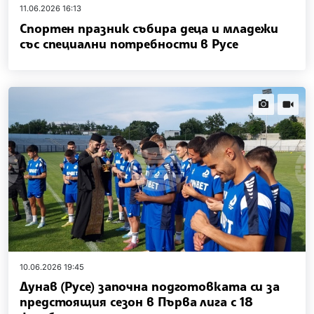
11.06.2026 16:13
Спортен празник събира деца и младежи
със специални потребности в Русе
news.images
news.vi
10.06.2026 19:45
Дунав (Русе) започна подготовката си за
предстоящия сезон в Първа лига с 18