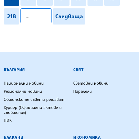
pagination.search
218
Следваща
БЪЛГАРСКА ТЕЛЕГРАФНА АГЕНЦИЯ
БЪЛГАРИЯ
СВЯТ
Национални новини
Световни новини
Регионални новини
Паралели
Общинските съвети решават
Куриер (Официални актове и
съобщения)
ЦИК
БАЛКАНИ
ИКОНОМИКА