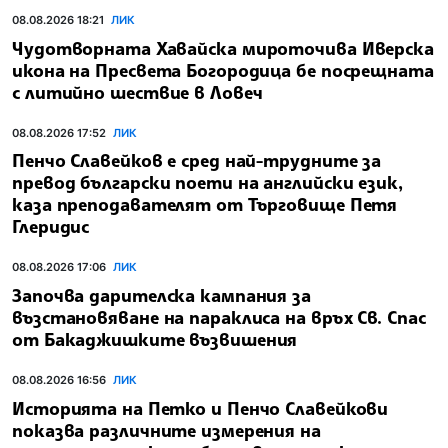
08.08.2026 18:21
ЛИК
Чудотворната Хавайска мироточива Иверска
икона на Пресвета Богородица бе посрещната
с литийно шествие в Ловеч
08.08.2026 17:52
ЛИК
Пенчо Славейков е сред най-трудните за
превод български поети на английски език,
каза преподавателят от Търговище Петя
Глеридис
08.08.2026 17:06
ЛИК
Започва дарителска кампания за
възстановяване на параклиса на връх Св. Спас
от Бакаджишките възвишения
08.08.2026 16:56
ЛИК
Историята на Петко и Пенчо Славейкови
показва различните измерения на