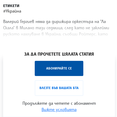
ЕТИКЕТИ
#Украйна
Валерий Гергиев няма да дирижира оркестъра на "Ла
Скала" в Милано тази седмица, след като не заклейми
руското нахлуване в Украйна, съобщи Ройтерс, като
цитира кмета на италианския град.
/АМ/
ЗА ДА ПРОЧЕТЕТЕ ЦЯЛАТА СТАТИЯ
„Час ЛИК“ на БТА е мястото за срещи отблизо с
АБОНИРАЙТЕ СЕ
лицата на българската култура, наука,
образование и религия. Подкастът може да бъде
проследен в
интернет страницата
и в
YouTube
ВЛЕЗТЕ ВЪВ ВАШАТА БТА
канала на БТА
.
Продължете да четете с абонамент
Вижте условията
Гледайте ни в YouTube