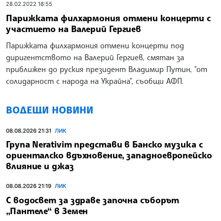
28.02.2022 18:55
Парижката филхармония отмени концерти с
участието на Валерий Гергиев
Парижката филхармония отмени концерти под
диригентството на Валерий Гергиев, смятан за
приближен до руския президент Владимир Путин, "от
солидарност с народа на Украйна", съобщи АФП.
ВОДЕЩИ НОВИНИ
08.08.2026 21:31
ЛИК
Група Nerativim представи в Банско музика с
ориенталско вдъхновение, западноевропейско
влияние и джаз
08.08.2026 21:19
ЛИК
С водосвет за здраве започна съборът
„Пантеле“ в Земен