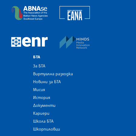
European Alliance of N
The Assocoation of the Balkan News Agencies S
MINDS Media Innovatio
European Newsroom
БТА
За БТА
Виртуална разходка
Новини за БТА
Мисия
История
Документи
Кариери
Школа БТА
Шкорпиловци