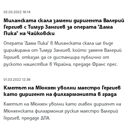
02.03.2022 16:14
Миланската скала замени диригента Валерий
Гергиев с Тимур Зангиев за операта "Дама
Пика" на Чайковски
Операта "Дама Пика" в Миланската скала ще бъде
дирижирана от Тимур Зангиев, който заменя Валерий
Гергиев, отказал да се дистанцира публично от
руското нашествие в Украйна, предаде Франс прес.
01.03.2022 12:36
Кметът на Мюнхен уволни маестро Гергиев
като диригент на филхармонията в града
Кметът на Мюнхен уволни като главен диригент на
Мюнхенската филхармония руския маестро Валерий
Гергиев, предаде ДПА.