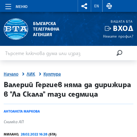
RIGHTMENU.SOCIAL
ВАЛУТНИ КУР
EN
МЕНЮ
ВАШАТА БТА
БЪЛГАРСКА
ВХОД
ТЕЛЕГРАФНА
АГЕНЦИЯ
Нямате профил?
Въведете ключова дума или израз
Търсене
ТЪРСЕН
Начало
ЛИК
Култура
site.bta
Валерий Гергиев няма да дирижира
в "Ла Скала" тази седмица
АНТОАНЕТА МАРКОВА
Снимка АП
МИЛАНО,
28.02.2022 16:28
(БТА)