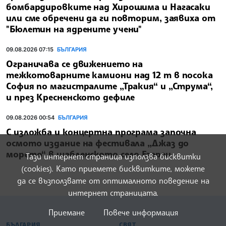
бомбардировките над Хирошима и Нагасаки
или сме обречени да ги повторим, заявиха от
"Бюлетин на ядрените учени"
09.08.2026 07:15
БЪЛГАРИЯ
Ограничава се движението на
тежкотоварните камиони над 12 т в посока
София по магистралите „Тракия“ и „Струма“,
и през Кресненското дефиле
09.08.2026 00:54
БЪЛГАРИЯ
С изложба и концертна програма започна
осмото издание на фестивала „Джаз до
морето“ в шабленското село Езерец
Тази интернет страница използва бисквитки
(cookies). Като приемете бисквитките, можете
да се възползвате от оптималното поведение на
интернет страницата.
Приемане
Повече информация
БЪЛГАРСКА ТЕЛЕГРАФНА АГЕНЦИЯ
БЪЛГАРИЯ
СВЯТ