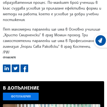
образователния процес. По-малкият брой ученици в
клас създава условия за прилагане ефективни форми и
методи на работа, което е условие за добри учебни
постижения.
Пет маломерни паралелки ще има в Основно училище
„Христо Смирненски“ в град Момин проход. Три
самостоятелни паралелки ще има в Професионалната
ХРОНО
гимназия „Георги Сава Раковски“ в град Костенец.
/РИ/
СПОДЕЛЕТЕ
В ДОПЪЛНЕНИЕ
ФОТОГАЛЕРИЯ