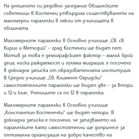
На днешното си редовно заседание Общинските
съветници в Костенец утвърдиха съществуването на
маломерни паралелки в някои от училищата в
общината.
Маломерните паралелки в Основно училище „Св. св.
Кирил и Методий“ – град Костенец ще бъдат пет.
Мотив за това е демографският фактор – малък брой
деца, ниска раждаемост и голяма миграция, е посочено
в докладна записка от образователната институция.
В Средно училище „Св. Климент Охридски“
самостоятелните паралелки ще бъдат две – за втори
и 12-и клас. Учениците са по 12 в паралелка.
Маломерните паралелки в Основно училище
„Константин Костенечки“ ще бъдат четири. В
докладна записка е посочено, че запазването на
паралелките като самостоятелни ще допринесе за
оптимална организация на добро качество на