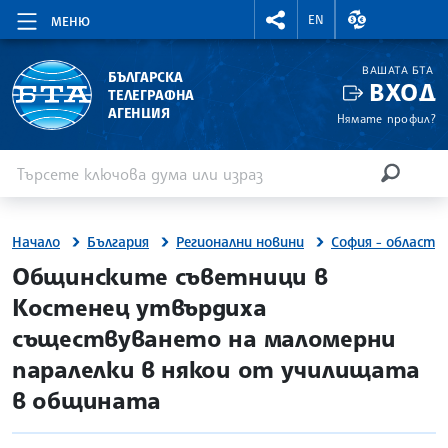
RIGHTMENU.SOCIAL
ВАЛУТНИ КУР
EN
МЕНЮ
ВАШАТА БТА
БЪЛГАРСКА
ВХОД
ТЕЛЕГРАФНА
АГЕНЦИЯ
Нямате профил?
Въведете ключова дума или израз
Търсене
ТЪРСЕН
Начало
България
Регионални новини
София - област
site.bta
Общинските съветници в
Костенец утвърдиха
съществуването на маломерни
паралелки в някои от училищата
в общината