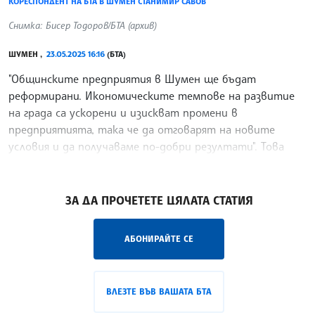
КОРЕСПОНДЕНТ НА БТА В ШУМЕН СТАНИМИР САВОВ
Снимка: Бисер Тодоров/БТА (архив)
ШУМЕН ,
23.05.2025 16:16
(БТА)
"Общинските предприятия в Шумен ще бъдат
реформирани. Икономическите темпове на развитие
на града са ускорени и изискват промени в
предприятията, така че да отговарят на новите
условия и да получаваме по-добри резултати". Това
каза пред кметовете на
/ВЙ/
ЗА ДА ПРОЧЕТЕТЕ ЦЯЛАТА СТАТИЯ
АБОНИРАЙТЕ СЕ
ВЛЕЗТЕ ВЪВ ВАШАТА БТА