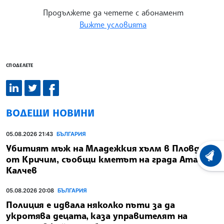
Продължете да четете с абонамент
Вижте условията
СПОДЕЛЕТЕ
ВОДЕЩИ НОВИНИ
05.08.2026 21:43
БЪЛГАРИЯ
Убитият мъж на Младежкия хълм в Пловдив е
от Кричим, съобщи кметът на града Атанас
ХРОНО
Калчев
05.08.2026 20:08
БЪЛГАРИЯ
Полиция е идвала няколко пъти за да
укротява децата, каза управителят на