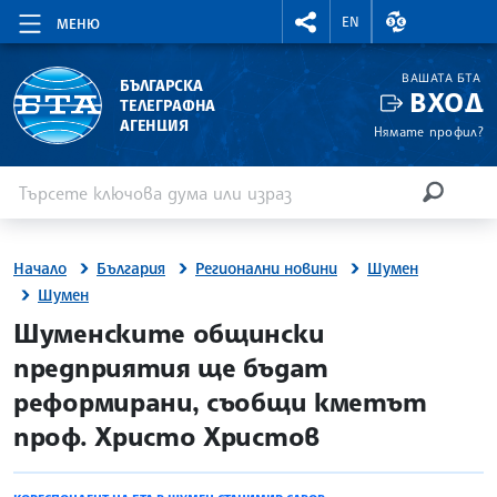
RIGHTMENU.SOCIAL
ВАЛУТНИ КУР
EN
МЕНЮ
ВАШАТА БТА
БЪЛГАРСКА
ВХОД
ТЕЛЕГРАФНА
АГЕНЦИЯ
Нямате профил?
Въведете ключова дума или израз
Търсене
ТЪРСЕН
Начало
България
Регионални новини
Шумен
Шумен
site.bta
Шуменските общински
предприятия ще бъдат
реформирани, съобщи кметът
проф. Христо Христов