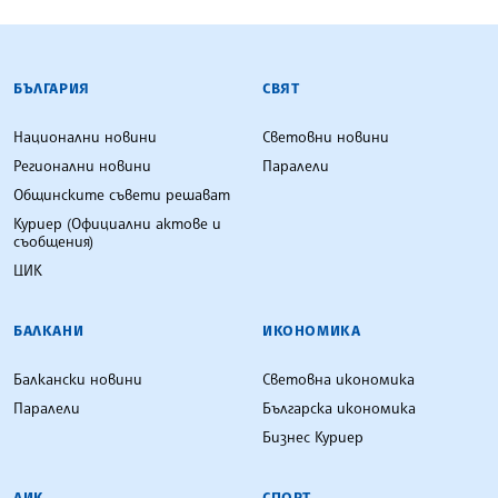
БЪЛГАРСКА ТЕЛЕГРАФНА АГЕНЦИЯ
БЪЛГАРИЯ
СВЯТ
Национални новини
Световни новини
Регионални новини
Паралели
Общинските съвети решават
Куриер (Официални актове и
съобщения)
ЦИК
БАЛКАНИ
ИКОНОМИКА
Балкански новини
Световна икономика
Паралели
Българска икономика
Бизнес Куриер
ЛИК
СПОРТ