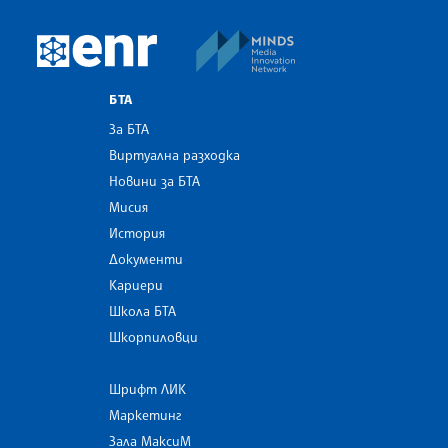
MINDS Media Innovatio
European Newsroom
БТА
За БТА
Виртуална разходка
Новини за БТА
Мисия
История
Документи
Кариери
Школа БТА
Шкорпиловци
Шрифт ЛИК
Маркетинг
Зала МаксиМ