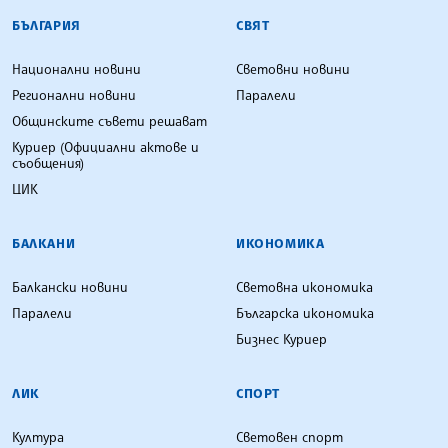
БЪЛГАРСКА ТЕЛЕГРАФНА АГЕНЦИЯ
БЪЛГАРИЯ
СВЯТ
Национални новини
Световни новини
Регионални новини
Паралели
Общинските съвети решават
Куриер (Официални актове и
съобщения)
ЦИК
БАЛКАНИ
ИКОНОМИКА
Балкански новини
Световна икономика
Паралели
Българска икономика
Бизнес Куриер
ЛИК
СПОРТ
Култура
Световен спорт