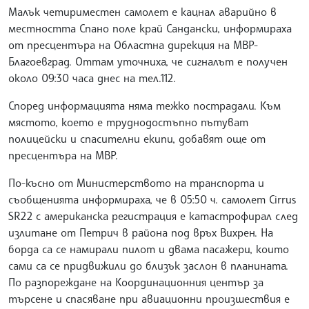
Малък четириместен самолет е кацнал аварийно в
местността Спано поле край Сандански, информираха
от пресцентъра на Областна дирекция на МВР-
Благоевград. Оттам уточниха, че сигналът е получен
около 09:30 часа днес на тел.112.
Според информацията няма тежко пострадали. Към
мястото, което е труднодостъпно пътуват
полицейски и спасителни екипи, добавят още от
пресцентъра на МВР.
По-късно от Министерството на транспорта и
съобщенията информираха, че в 05:50 ч. самолет Cirrus
SR22 с американска регистрация е катастрофирал след
излитане от Петрич в района под връх Вихрен. На
борда са се намирали пилот и двама пасажери, които
сами са се придвижили до близък заслон в планината.
По разпореждане на Координационния център за
търсене и спасяване при авиационни произшествия е