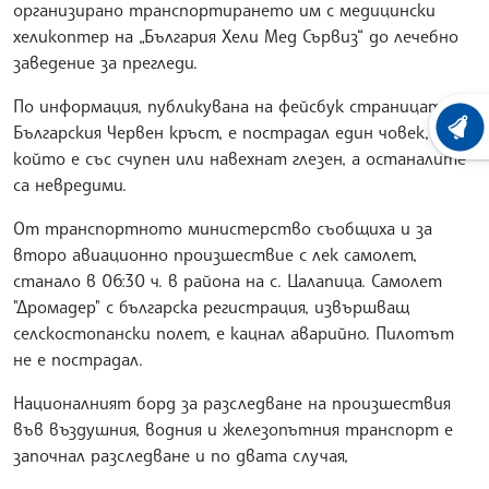
организирано транспортирането им с медицински
хеликоптер на „България Хели Мед Сървиз“ до лечебно
заведение за прегледи.
По информация, публикувана на фейсбук страницата на
Българския Червен кръст, е пострадал един човек,
ХРОНО
който е със счупен или навехнат глезен, а останалите
са невредими.
От транспортното министерство съобщиха и за
второ авиационно произшествие с лек самолет,
станало в 06:30 ч. в района на с. Цалапица. Самолет
"Дромадер" с българска регистрация, извършващ
селскостопански полет, е кацнал аварийно. Пилотът
не е пострадал.
Националният борд за разследване на произшествия
във въздушния, водния и железопътния транспорт е
започнал разследване и по двата случая,