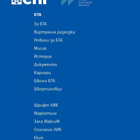
БТА
За БТА
Виртуална разходка
Новини за БТА
Мисия
История
Документи
Кариери
Школа БТА
Шкорпиловци
Шрифт ЛИК
Маркетинг
Зала МаксиМ
Списание ЛИК
Екип