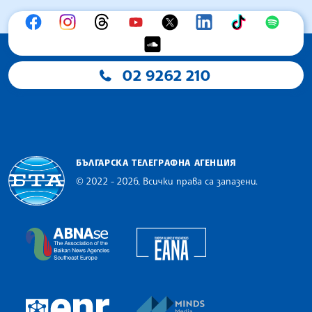
02 9262 210
БЪЛГАРСКА ТЕЛЕГРАФНА АГЕНЦИЯ
© 2022 - 2026, Всички права са запазени.
Българска телеграфна агенция
European Alliance of N
The Assocoation of the Balkan News Agencies S
MINDS Media Innovatio
European Newsroom