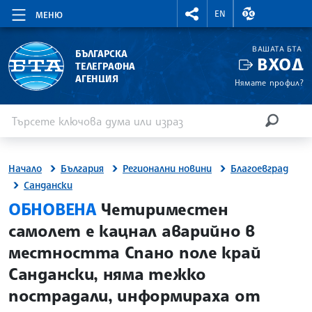
RIGHTMENU.SOCIAL
ВАЛУТНИ КУР
EN
МЕНЮ
ВАШАТА БТА
БЪЛГАРСКА
ВХОД
ТЕЛЕГРАФНА
АГЕНЦИЯ
Нямате профил?
Въведете ключова дума или израз
Търсене
ТЪРСЕН
Начало
България
Регионални новини
Благоевград
Сандански
site.bta
ОБНОВЕНА
Четириместен
самолет е кацнал аварийно в
местността Спано поле край
Сандански, няма тежко
пострадали, информираха от